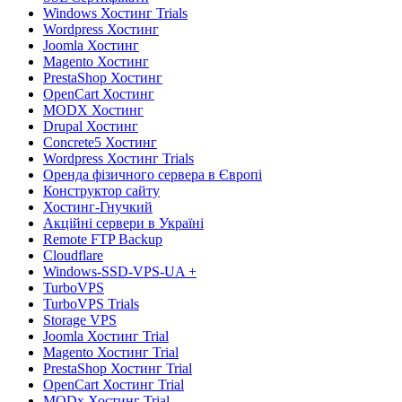
Windows Хостинг Trials
Wordpress Хостинг
Joomla Хостинг
Magento Хостинг
PrestaShop Хостинг
OpenCart Хостинг
MODX Хостинг
Drupal Хостинг
Concrete5 Хостинг
Wordpress Хостинг Trials
Оренда фізичного сервера в Європі
Конструктор сайту
Хостинг-Гнучкий
Акційні сервери в Україні
Remote FTP Backup
Cloudflare
Windows-SSD-VPS-UA +
TurboVPS
TurboVPS Trials
Storage VPS
Joomla Хостинг Trial
Magento Хостинг Trial
PrestaShop Хостинг Trial
OpenCart Хостинг Trial
MODx Хостинг Trial