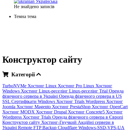
Українська
Не знайдено записів
Темна тема
Конструктор сайту
Категорії
TurboNVMe Хостинг
Linux Хостинг
Pro Linux Хостинг
Windows Хостинг
Linux-реселінг
Linux-реселінг Trial
Оренда
фізичного сервера в Україні
Оренда фізичного сервера в US
SSL Сертифікати
Windows Хостинг Trials
Wordpress Хостинг
Joomla Хостинг
Magento Хостинг
PrestaShop Хостинг
OpenCart
Хостинг
MODX Хостинг
Drupal Хостинг
Concrete5 Хостинг
Wordpress Хостинг Trials
Оренда фізичного сервера в Європі
Конструктор сайту
Хостинг-Гнучкий
Акційні сервери в
Україні
Remote FTP Backup
Cloudflare
Windows-SSD-VPS-UA