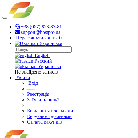
+38 (067) 823-83-81
support@hostpro.ua
Переглянути кошик
0
Українська
English
Русский
Українська
Не знайдено записів
Увійти
Вхід
-----
Реєстрація
Забули пароль?
-----
Керування послугами
Керування доменами
Оплата рахунків