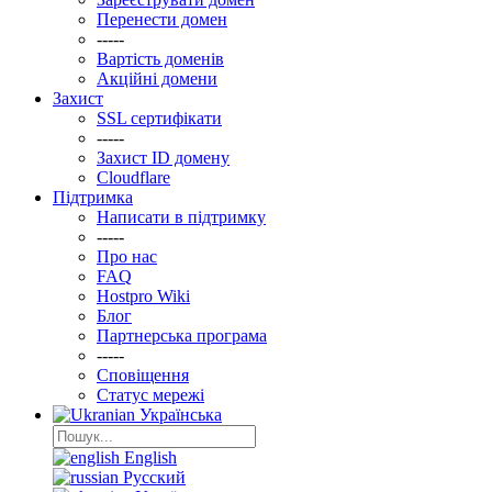
Перенести домен
-----
Вартість доменів
Акційні домени
Захист
SSL сертифікати
-----
Захист ID домену
Clоudflare
Підтримка
Написати в підтримку
-----
Про нас
FAQ
Hostpro Wiki
Блог
Партнерська програма
-----
Сповіщення
Статус мережі
Українська
English
Русский