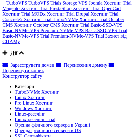
+
TurboVPS
TurboVPS Trials
Storage VPS
Joomla Хостинг Trial
Magento Хостинг Trial
PrestaShop Хостинг Trial
OpenCart
Хостинг Trial
MODx Хостинг Trial
Drupal Хостинг Trial
Concrete5 Хостинг Trial
TurboNVMe Хостинг-Trial
October
CMS Хостинг
October CMS Хостинг Trial
Basic-SSD-VPS
Basic-NVMe-VPS
Premium-NVMe-VPS
Basic-SSD-VPS Trial
Basic-NVMe-VPS Trial
Premium-NVMe-VPS Trial
Захист від
СПАМу
Дії
Зареєструвати домен
Перенесення домену
Переглянути кошик
Конструктор сайту
Категорії
TurboNVMe Хостинг
Linux Хостинг
Pro Linux Хостинг
Windows Хостинг
Linux-реселінг
Linux-реселінг Trial
Оренда фізичного сервера в Україні
Оренда фізичного сервера в US
SSL Сертифікати