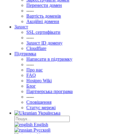
Перенести домен
-----
Вартість доменів
Акційні домени
Захист
SSL сертифікати
-----
Захист ID домену
Clоudflare
Підтримка
Написати в підтримку
-----
Про нас
FAQ
Hostpro Wiki
Блог
Партнерська програма
-----
Сповіщення
Статус мережі
Українська
English
Русский