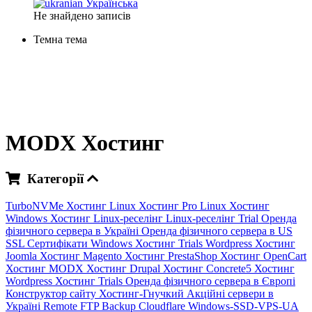
Українська
Не знайдено записів
Темна тема
MODX Хостинг
Категорії
TurboNVMe Хостинг
Linux Хостинг
Pro Linux Хостинг
Windows Хостинг
Linux-реселінг
Linux-реселінг Trial
Оренда
фізичного сервера в Україні
Оренда фізичного сервера в US
SSL Сертифікати
Windows Хостинг Trials
Wordpress Хостинг
Joomla Хостинг
Magento Хостинг
PrestaShop Хостинг
OpenCart
Хостинг
MODX Хостинг
Drupal Хостинг
Concrete5 Хостинг
Wordpress Хостинг Trials
Оренда фізичного сервера в Європі
Конструктор сайту
Хостинг-Гнучкий
Акційні сервери в
Україні
Remote FTP Backup
Cloudflare
Windows-SSD-VPS-UA