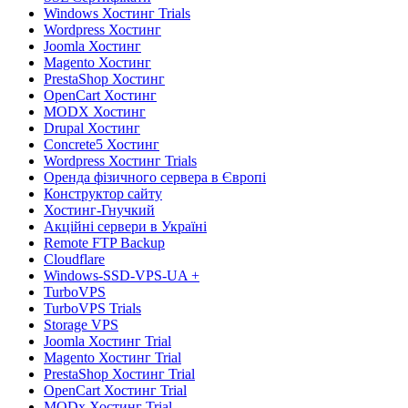
Windows Хостинг Trials
Wordpress Хостинг
Joomla Хостинг
Magento Хостинг
PrestaShop Хостинг
OpenCart Хостинг
MODX Хостинг
Drupal Хостинг
Concrete5 Хостинг
Wordpress Хостинг Trials
Оренда фізичного сервера в Європі
Конструктор сайту
Хостинг-Гнучкий
Акційні сервери в Україні
Remote FTP Backup
Cloudflare
Windows-SSD-VPS-UA +
TurboVPS
TurboVPS Trials
Storage VPS
Joomla Хостинг Trial
Magento Хостинг Trial
PrestaShop Хостинг Trial
OpenCart Хостинг Trial
MODx Хостинг Trial