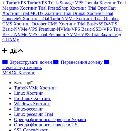
+
TurboVPS
TurboVPS Trials
Storage VPS
Joomla Хостинг Trial
Magento Хостинг Trial
PrestaShop Хостинг Trial
OpenCart
Хостинг Trial
MODx Хостинг Trial
Drupal Хостинг Trial
Concrete5 Хостинг Trial
TurboNVMe Хостинг-Trial
October
CMS Хостинг
October CMS Хостинг Trial
Basic-SSD-VPS
Basic-NVMe-VPS
Premium-NVMe-VPS
Basic-SSD-VPS Trial
Basic-NVMe-VPS Trial
Premium-NVMe-VPS Trial
Захист від
СПАМу
Дії
Зареєструвати домен
Перенесення домену
Переглянути кошик
MODX Хостинг
Категорії
TurboNVMe Хостинг
Linux Хостинг
Pro Linux Хостинг
Windows Хостинг
Linux-реселінг
Linux-реселінг Trial
Оренда фізичного сервера в Україні
Оренда фізичного сервера в US
SSL Сертифікати