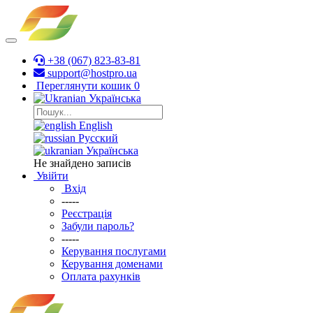
+38 (067) 823-83-81
support@hostpro.ua
Переглянути кошик
0
Українська
English
Русский
Українська
Не знайдено записів
Увійти
Вхід
-----
Реєстрація
Забули пароль?
-----
Керування послугами
Керування доменами
Оплата рахунків