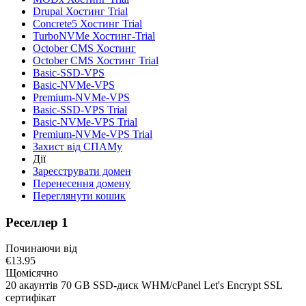
Drupal Хостинг Trial
Concrete5 Хостинг Trial
TurboNVMe Хостинг-Trial
October CMS Хостинг
October CMS Хостинг Trial
Basic-SSD-VPS
Basic-NVMe-VPS
Premium-NVMe-VPS
Basic-SSD-VPS Trial
Basic-NVMe-VPS Trial
Premium-NVMe-VPS Trial
Захист від СПАМу
Дії
Зареєструвати домен
Перенесення домену
Переглянути кошик
Реселлер 1
Починаючи від
€13.95
Щомісячно
20 акаунтів 70 GB SSD-диск WHM/cPanel Let's Encrypt SSL
сертифікат