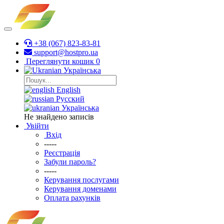
+38 (067) 823-83-81
support@hostpro.ua
Переглянути кошик
0
Українська
English
Русский
Українська
Не знайдено записів
Увійти
Вхід
-----
Реєстрація
Забули пароль?
-----
Керування послугами
Керування доменами
Оплата рахунків