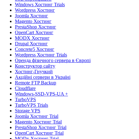
Windows Хостинг Trials
Wordpress Хостинг
Joomla Хостинг
Magento Хостинг
PrestaShop Хостинг
OpenCart Хостинг
MODX Хостинг
Drupal Хостинг
Concrete5 Хостинг
Wordpress Хостинг Trials
Оренда фізичного сервера в Європі
Конструктор сайту
Хостинг-Гнучкий
Акційні сервери в Україні
Remote FTP Backup
Cloudflare
Windows-SSD-VPS-UA +
TurboVPS
TurboVPS Trials
Storage VPS
Joomla Хостинг Trial
Magento Хостинг Trial
PrestaShop Хостинг Trial
OpenCart Хостинг Trial
MODx Хостинг Trial