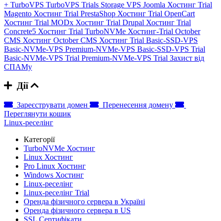
+
TurboVPS
TurboVPS Trials
Storage VPS
Joomla Хостинг Trial
Magento Хостинг Trial
PrestaShop Хостинг Trial
OpenCart
Хостинг Trial
MODx Хостинг Trial
Drupal Хостинг Trial
Concrete5 Хостинг Trial
TurboNVMe Хостинг-Trial
October
CMS Хостинг
October CMS Хостинг Trial
Basic-SSD-VPS
Basic-NVMe-VPS
Premium-NVMe-VPS
Basic-SSD-VPS Trial
Basic-NVMe-VPS Trial
Premium-NVMe-VPS Trial
Захист від
СПАМу
Дії
Зареєструвати домен
Перенесення домену
Переглянути кошик
Linux-реселінг
Категорії
TurboNVMe Хостинг
Linux Хостинг
Pro Linux Хостинг
Windows Хостинг
Linux-реселінг
Linux-реселінг Trial
Оренда фізичного сервера в Україні
Оренда фізичного сервера в US
SSL Сертифікати