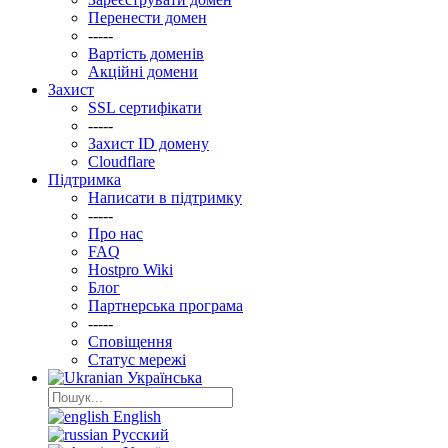
Перенести домен
-----
Вартість доменів
Акційні домени
Захист
SSL сертифікати
-----
Захист ID домену
Clоudflare
Підтримка
Написати в підтримку
-----
Про нас
FAQ
Hostpro Wiki
Блог
Партнерська програма
-----
Сповіщення
Статус мережі
Українська
English
Русский