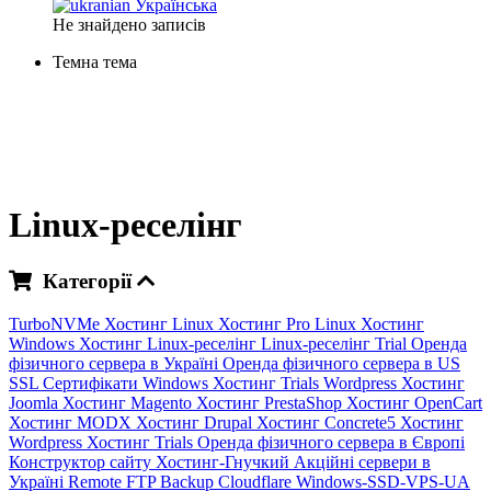
Українська
Не знайдено записів
Темна тема
Linux-реселінг
Категорії
TurboNVMe Хостинг
Linux Хостинг
Pro Linux Хостинг
Windows Хостинг
Linux-реселінг
Linux-реселінг Trial
Оренда
фізичного сервера в Україні
Оренда фізичного сервера в US
SSL Сертифікати
Windows Хостинг Trials
Wordpress Хостинг
Joomla Хостинг
Magento Хостинг
PrestaShop Хостинг
OpenCart
Хостинг
MODX Хостинг
Drupal Хостинг
Concrete5 Хостинг
Wordpress Хостинг Trials
Оренда фізичного сервера в Європі
Конструктор сайту
Хостинг-Гнучкий
Акційні сервери в
Україні
Remote FTP Backup
Cloudflare
Windows-SSD-VPS-UA