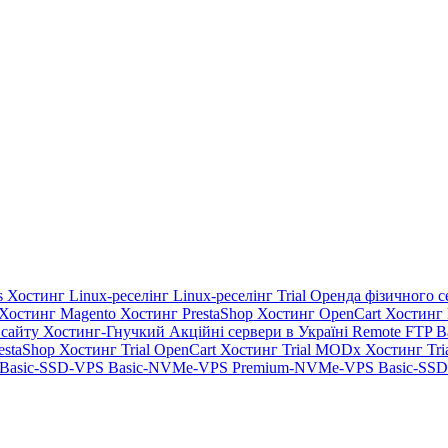
s Хостинг
Linux-реселінг
Linux-реселінг Trial
Оренда фізичного с
 Хостинг
Magento Хостинг
PrestaShop Хостинг
OpenCart Хостинг
 сайту
Хостинг-Гнучкий
Акційні сервери в Україні
Remote FTP 
estaShop Хостинг Trial
OpenCart Хостинг Trial
MODx Хостинг Tri
Basic-SSD-VPS
Basic-NVMe-VPS
Premium-NVMe-VPS
Basic-SSD