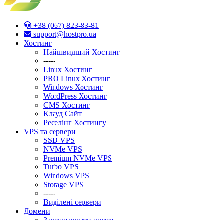
+38 (067) 823-83-81
support@hostpro.ua
Хостинг
Найшвидший Хостинг
-----
Linux Хостинг
PRO Linux Хостинг
Windows Хостинг
WordPress Хостинг
CMS Хостинг
Клауд Сайт
Реселінг Хостингу
VPS та сервери
SSD VPS
NVMe VPS
Premium NVMe VPS
Turbo VPS
Windows VPS
Stоrage VPS
-----
Виділені сервери
Домени
Зареєструвати домен