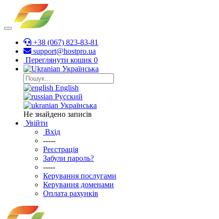
+38 (067) 823-83-81
support@hostpro.ua
Переглянути кошик
0
Українська
English
Русский
Українська
Не знайдено записів
Увійти
Вхід
-----
Реєстрація
Забули пароль?
-----
Керування послугами
Керування доменами
Оплата рахунків