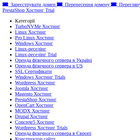
Зареєструвати домен
Перенесення домену
Переглян
PrestaShop Хостинг Trial
Категорії
TurboNVMe Хостинг
Linux Хостинг
Pro Linux Хостинг
Windows Хостинг
Linux-реселінг
Linux-реселінг Trial
Оренда фізичного сервера в Україні
Оренда фізичного сервера в US
SSL Сертифікати
Windows Хостинг Trials
Wordpress Хостинг
Joomla Хостинг
Magento Хостинг
PrestaShop Хостинг
OpenCart Хостинг
MODX Хостинг
Drupal Хостинг
Concrete5 Хостинг
Wordpress Хостинг Trials
Оренда фізичного сервера в Європі
Конструктор сайту