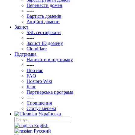
Перенести домен
-----
Вартість доменів
Акційні домени
Захист
SSL сертифікати
-----
Захист ID домену
Clоudflare
Підтримка
Написати в підтримку
-----
Про нас
FAQ
Hostpro Wiki
Блог
Партнерська програма
-----
Сповіщення
Статус мережі
Українська
English
Русский