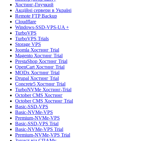
Хостинг-Гнучкий
Акційні сервери в Україні
Remote FTP Backup
Cloudflare
Windows-SSD-VPS-UA +
TurboVPS
TurboVPS Trials
Storage VPS
Joomla Хостинг Trial
Magento Хостинг Trial
PrestaShop Хостинг Trial
OpenCart Хостинг Trial
MODx Хостинг Trial
Drupal Хостинг Trial
Concrete5 Хостинг Trial
TurboNVMe Хостинг-Trial
October CMS Хостинг
October CMS Хостинг Trial
Basic-SSD-VPS
Basic-NVMe-VPS
Premium-NVMe-VPS
Basic-SSD-VPS Trial
Basic-NVMe-VPS Trial
Premium-NVMe-VPS Trial
Захист від СПАМу