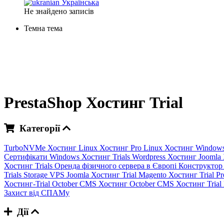
Українська
Не знайдено записів
Темна тема
PrestaShop Хостинг Trial
Категорії
TurboNVMe Хостинг
Linux Хостинг
Pro Linux Хостинг
Window
Сертифікати
Windows Хостинг Trials
Wordpress Хостинг
Joomla
Хостинг Trials
Оренда фізичного сервера в Європі
Конструктор
Trials
Storage VPS
Joomla Хостинг Trial
Magento Хостинг Trial
Pr
Хостинг-Trial
October CMS Хостинг
October CMS Хостинг Trial
Захист від СПАМу
Дії