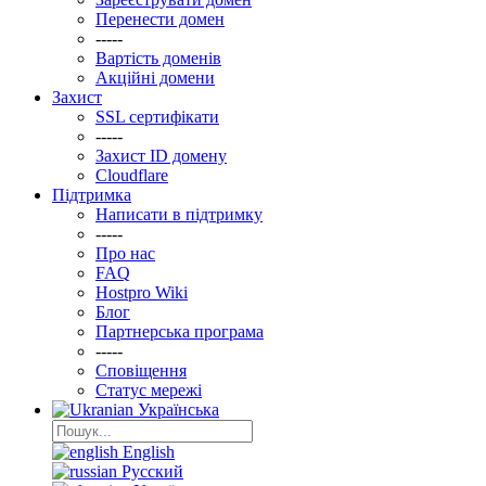
Перенести домен
-----
Вартість доменів
Акційні домени
Захист
SSL сертифікати
-----
Захист ID домену
Clоudflare
Підтримка
Написати в підтримку
-----
Про нас
FAQ
Hostpro Wiki
Блог
Партнерська програма
-----
Сповіщення
Статус мережі
Українська
English
Русский