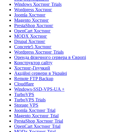
Windows Хостинг Trials
Wordpress Хостинг
Joomla Хостинг
Magento Хостинг
PrestaShop Хостинг
OpenCart Хостинг
MODX Хостинг
Drupal Хостинг
Concrete5 Хостинг
Wordpress Хостинг Trials
Оренда фізичного сервера в Європі
Конструктор сайту
Хостинг-Гнучкий
Акційні сервери в Україні
Remote FTP Backup
Cloudflare
Windows-SSD-VPS-UA +
TurboVPS
TurboVPS Trials
Storage VPS
Joomla Хостинг Trial
Magento Хостинг Trial
PrestaShop Хостинг Trial
OpenCart Хостинг Trial
MODx Хостинг Trial