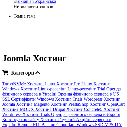
Українська
Не знайдено записів
Темна тема
Joomla Хостинг
Категорії
TurboNVMe Хостинг
Linux Хостинг
Pro Linux Хостинг
Windows Хостинг
Linux-реселінг
Linux-реселінг Trial
Оренда
фізичного сервера в Україні
Оренда фізичного сервера в US
SSL Сертифікати
Windows Хостинг Trials
Wordpress Хостинг
Joomla Хостинг
Magento Хостинг
PrestaShop Хостинг
OpenCart
Хостинг
MODX Хостинг
Drupal Хостинг
Concrete5 Хостинг
Wordpress Хостинг Trials
Оренда фізичного сервера в Європі
Конструктор сайту
Хостинг-Гнучкий
Акційні сервери в
Україні
Remote FTP Backup
Cloudflare
Windows-SSD-VPS-UA