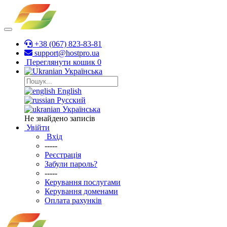
+38 (067) 823-83-81
support@hostpro.ua
Переглянути кошик
0
Українська
English
Русский
Українська
Не знайдено записів
Увійти
Вхід
-----
Реєстрація
Забули пароль?
-----
Керування послугами
Керування доменами
Оплата рахунків