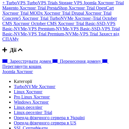
+
TurboVPS
TurboVPS Trials
Storage VPS
Joomla Хостинг Trial
Magento Хостинг Trial
PrestaShop Хостинг Trial
OpenCart
Хостинг Trial
MODx Хостинг Trial
Drupal Хостинг Trial
Concrete5 Хостинг Trial
TurboNVMe Хостинг-Trial
October
CMS Хостинг
October CMS Хостинг Trial
Basic-SSD-VPS
Basic-NVMe-VPS
Premium-NVMe-VPS
Basic-SSD-VPS Trial
Basic-NVMe-VPS Trial
Premium-NVMe-VPS Trial
Захист від
СПАМу
Дії
Зареєструвати домен
Перенесення домену
Переглянути кошик
Joomla Хостинг
Категорії
TurboNVMe Хостинг
Linux Хостинг
Pro Linux Хостинг
Windows Хостинг
Linux-реселінг
Linux-реселінг Trial
Оренда фізичного сервера в Україні
Оренда фізичного сервера в US
SSL Сертифікати