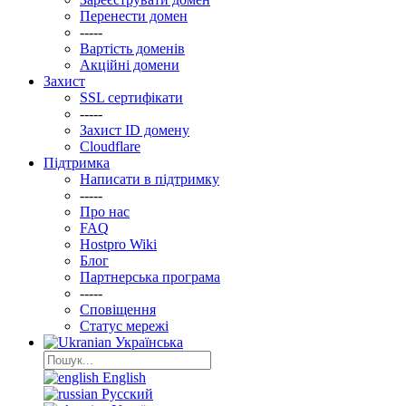
Перенести домен
-----
Вартість доменів
Акційні домени
Захист
SSL сертифікати
-----
Захист ID домену
Clоudflare
Підтримка
Написати в підтримку
-----
Про нас
FAQ
Hostpro Wiki
Блог
Партнерська програма
-----
Сповіщення
Статус мережі
Українська
English
Русский