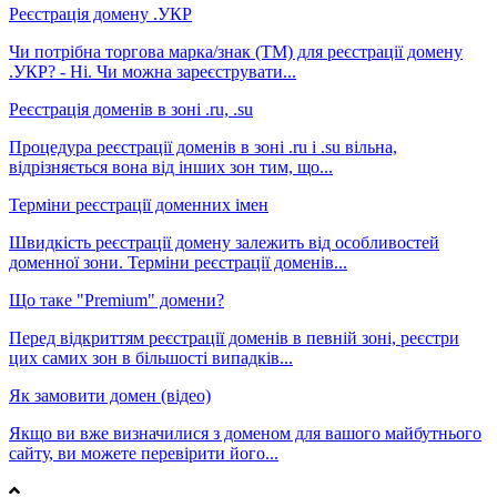
Реєстрація домену .УКР
Чи потрібна торгова марка/знак (ТМ) для реєстрації домену
.УКР? - Ні. Чи можна зареєструвати...
Реєстрація доменів в зоні .ru, .su
Процедура реєстрації доменів в зоні .ru і .su вільна,
відрізняється вона від інших зон тим, що...
Терміни реєстрації доменних імен
Швидкість реєстрації домену залежить від особливостей
доменної зони. Терміни реєстрації доменів...
Що таке "Premium" домени?
Перед відкриттям реєстрації доменів в певній зоні, реєстри
цих самих зон в більшості випадків...
Як замовити домен (відео)
Якщо ви вже визначилися з доменом для вашого майбутнього
сайту, ви можете перевірити його...