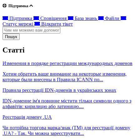
Підтримка
Підтримка
Сповіщення
База знань
Файли
Статус мережі
Відкрити тікет
Пошук
Статті
Изменения в порядке регистрации международных доменов
Хотим обратить ваше внимание на некоторые изменения,
которые были внесены в Правила ICANN по...
Правила реєстрації IDN-доменів в українських зонах
IDN-доменне ім'я повинне містити тільки символи одного з
алфавітів: кирилицю або латиницю....
Реєстрація домену .UA
Чи потрібна торгова марка/знак (ТМ) для реєстрації домену
.UA? - Так. Чи можна зареєструвати...