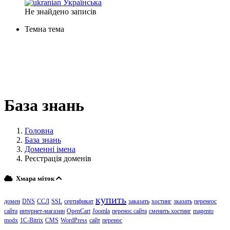
Українська
Не знайдено записів
Темна тема
База знань
Головна
База знань
Доменні імена
Реєстрація доменів
Хмара міток
купить
домен
DNS
ССЛ
SSL
сертификат
заказать
хостинг
зказать
перенеос
сайта
интернет-магазин
OpenCart
Joomla
перенос сайта
сменить хостинг
magento
modx
1C-Bitrix
CMS
WordPress
сайт
перенос