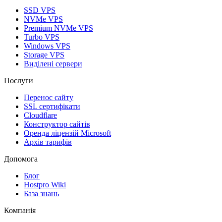
SSD VPS
NVMe VPS
Premium NVMe VPS
Turbo VPS
Windows VPS
Storage VPS
Виділені сервери
Послуги
Перенос сайту
SSL сертифікати
Clоudflare
Конструктор сайтів
Оренда ліцензій Microsoft
Архів тарифів
Допомога
Блог
Hostpro Wiki
База знань
Компанія