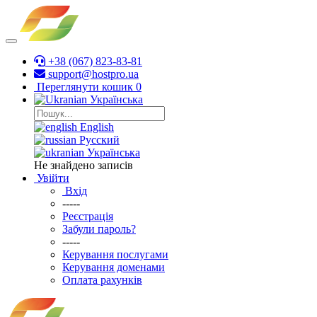
+38 (067) 823-83-81
support@hostpro.ua
Переглянути кошик
0
Українська
English
Русский
Українська
Не знайдено записів
Увійти
Вхід
-----
Реєстрація
Забули пароль?
-----
Керування послугами
Керування доменами
Оплата рахунків