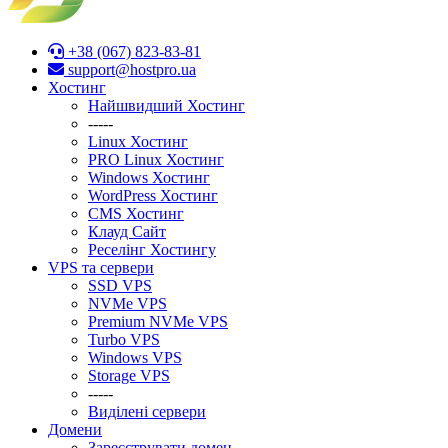
+38 (067) 823-83-81
support@hostpro.ua
Хостинг
Найшвидший Хостинг
-----
Linux Хостинг
PRO Linux Хостинг
Windows Хостинг
WordPress Хостинг
CMS Хостинг
Клауд Сайт
Реселінг Хостингу
VPS та сервери
SSD VPS
NVMe VPS
Premium NVMe VPS
Turbo VPS
Windows VPS
Stоrage VPS
-----
Виділені сервери
Домени
Зареєструвати домен