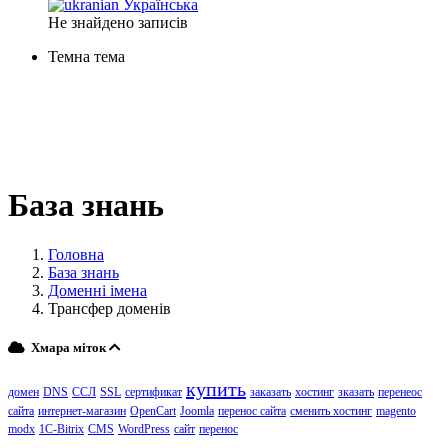
Українська
Не знайдено записів
Темна тема
База знань
Головна
База знань
Доменні імена
Трансфер доменів
Хмара міток
купить
домен
DNS
ССЛ
SSL
сертификат
заказать
хостинг
зказать
перенеос
сайта
интернет-магазин
OpenCart
Joomla
перенос сайта
сменить хостинг
magento
modx
1C-Bitrix
CMS
WordPress
сайт
перенос