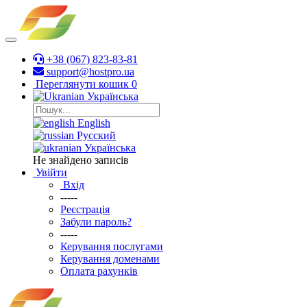
+38 (067) 823-83-81
support@hostpro.ua
Переглянути кошик
0
Українська
English
Русский
Українська
Не знайдено записів
Увійти
Вхід
-----
Реєстрація
Забули пароль?
-----
Керування послугами
Керування доменами
Оплата рахунків