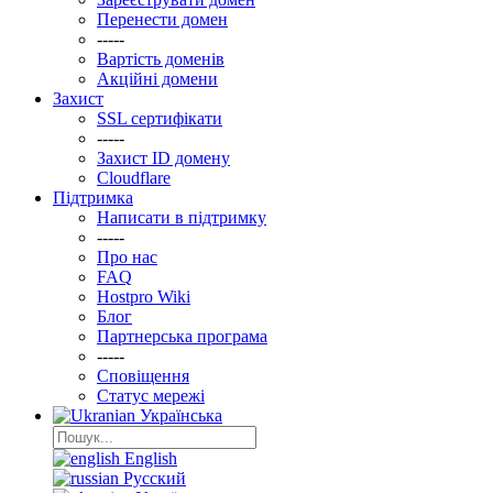
Перенести домен
-----
Вартість доменів
Акційні домени
Захист
SSL сертифікати
-----
Захист ID домену
Clоudflare
Підтримка
Написати в підтримку
-----
Про нас
FAQ
Hostpro Wiki
Блог
Партнерська програма
-----
Сповіщення
Статус мережі
Українська
English
Русский