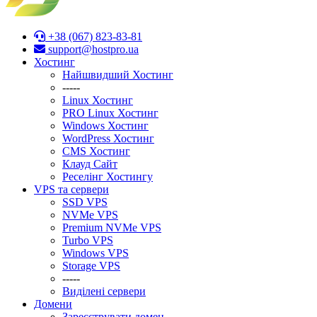
+38 (067) 823-83-81
support@hostpro.ua
Хостинг
Найшвидший Хостинг
-----
Linux Хостинг
PRO Linux Хостинг
Windows Хостинг
WordPress Хостинг
CMS Хостинг
Клауд Сайт
Реселінг Хостингу
VPS та сервери
SSD VPS
NVMe VPS
Premium NVMe VPS
Turbo VPS
Windows VPS
Stоrage VPS
-----
Виділені сервери
Домени
Зареєструвати домен