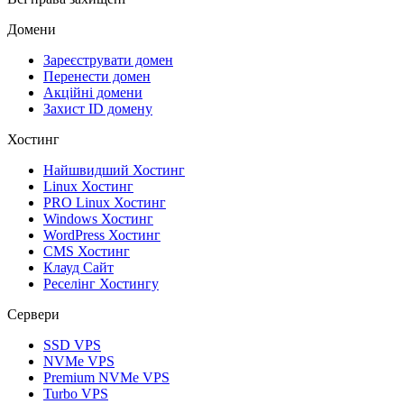
Домени
Зареєструвати домен
Перенести домен
Акційні домени
Захист ID домену
Хостинг
Найшвидший Хостинг
Linux Хостинг
PRO Linux Хостинг
Windows Хостинг
WordPress Хостинг
CMS Хостинг
Клауд Сайт
Реселінг Хостингу
Сервери
SSD VPS
NVMe VPS
Premium NVMe VPS
Turbo VPS