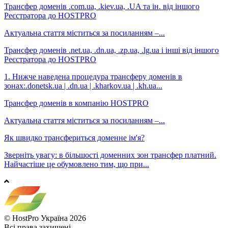
Трансфер доменів .com.ua, .kiev.ua, .UA та ін. від іншого
Реєстратора до HOSTPRO
Актуальна стаття міститься за посиланням –...
Трансфер доменів .net.ua, .dn.ua, .zp.ua, .lg.ua і інші від іншого
Реєстратора до HOSTPRO
1. Нижче наведена процедура трансферу доменів в
зонах:.donetsk.ua | .dn.ua | .kharkov.ua | .kh.ua...
Трансфер доменів в компанію HOSTPRO
Актуальна стаття міститься за посиланням –...
Як швидко трансфериться доменне ім'я?
Зверніть увагу: в більшості доменних зон трансфер платний.
Найчастіше це обумовлено тим, що при...
© HostPro Україна 2026
Всі права захищені