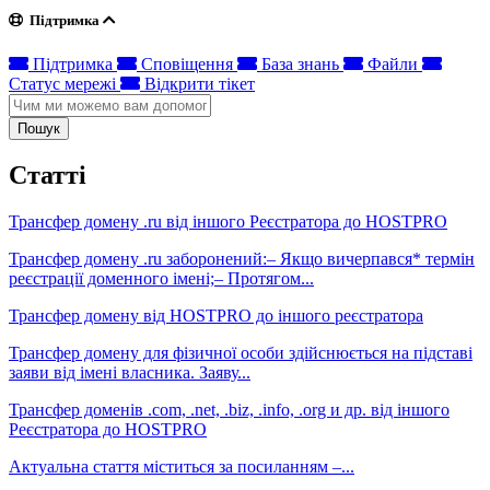
Підтримка
Підтримка
Сповіщення
База знань
Файли
Статус мережі
Відкрити тікет
Пошук
Статті
Трансфер домену .ru від іншого Реєстратора до HOSTPRO
Трансфер домену .ru заборонений:– Якщо вичерпався* термін
реєстрації доменного імені;– Протягом...
Трансфер домену від HOSTPRO до іншого реєстратора
Трансфер домену для фізичної особи здійснюється на підставі
заяви від імені власника. Заяву...
Трансфер доменів .com, .net, .biz, .info, .org и др. від іншого
Реєстратора до HOSTPRO
Актуальна стаття міститься за посиланням –...