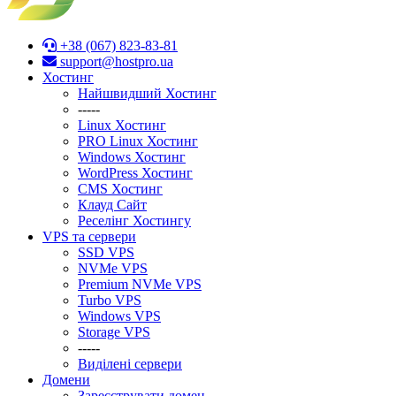
+38 (067) 823-83-81
support@hostpro.ua
Хостинг
Найшвидший Хостинг
-----
Linux Хостинг
PRO Linux Хостинг
Windows Хостинг
WordPress Хостинг
CMS Хостинг
Клауд Сайт
Реселінг Хостингу
VPS та сервери
SSD VPS
NVMe VPS
Premium NVMe VPS
Turbo VPS
Windows VPS
Stоrage VPS
-----
Виділені сервери
Домени
Зареєструвати домен