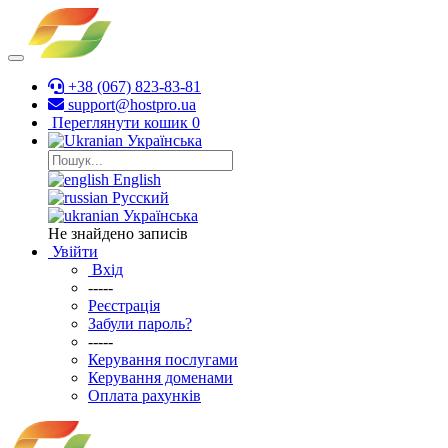
+38 (067) 823-83-81
support@hostpro.ua
Переглянути кошик
0
Українська
English
Русский
Українська
Не знайдено записів
Увійти
Вхід
-----
Реєстрація
Забули пароль?
-----
Керування послугами
Керування доменами
Оплата рахунків