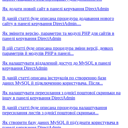
Як додати новий сайт в панелі керування DirectAdmin
В даній статті буде описана процедура додавання нового
сайту в панелі керування DirectAdmin....
Як змінити версію, параметри та модулі PHP для сайтів в
панелі керування DirectAdmin
В цій статті буде описана процедура зміни версії, деяких
параметрів й модулів PHP в панелі...
Як налаштувати віддалений доступ до MySQL в панелі
керування DirectAdmin
В даній статті описана інструкція по створенню бази
даних MySQL й підключенню користувача. Після...
Як налаштувати пересилання з однієї поштової скриньки на
іншу в панелі керування DirectAdmin
В даній статті буде описана процедура налаштування
пересилання листів з однієї поштової скриньки...
Як створити базу даних MySQL й під'єднати користувача в
панелі керування DirectAdmin