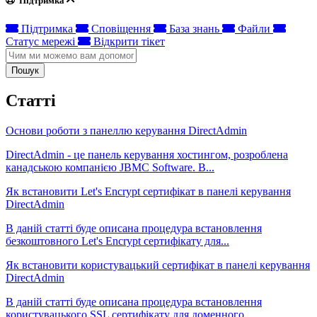
Підтримка
Підтримка
Сповіщення
База знань
Файли
Статус мережі
Відкрити тікет
Пошук
Статті
Основи роботи з панеллю керування DirectAdmin
DirectAdmin - це панель керування хостингом, розроблена
канадською компанією JBMC Software. В...
Як встановити Let's Encrypt сертифікат в панелі керування
DirectAdmin
В даній статті буде описана процедура встановлення
безкоштовного Let's Encrypt сертифікату для...
Як встановити користувацький сертифікат в панелі керування
DirectAdmin
В даній статті буде описана процедура встановлення
користувацького SSL сертифікату для доменного...