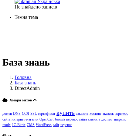
Українська
Не знайдено записів
Темна тема
База знань
Головна
База знань
DirectAdmin
Хмара міток
купить
домен
DNS
ССЛ
SSL
сертификат
заказать
хостинг
зказать
перенеос
сайта
интернет-магазин
OpenCart
Joomla
перенос сайта
сменить хостинг
magento
modx
1C-Bitrix
CMS
WordPress
сайт
перенос