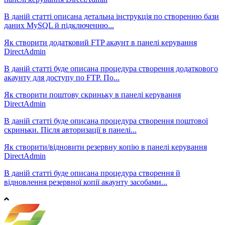
В даній статті описана детальна інструкція по створенню бази
даних MySQL й підключенню...
Як створити додатковий FTP акаунт в панелі керування
DirectAdmin
В даній статті буде описана процедура створення додаткового
акаунту для доступу по FTP. По...
Як створити поштову скриньку в панелі керування
DirectAdmin
В даній статті буде описана процедура створення поштової
скриньки. Після авторизації в панелі...
Як створити/відновити резервну копію в панелі керування
DirectAdmin
В даній статті буде описана процедура створення й
відновлення резервної копії акаунту засобами...