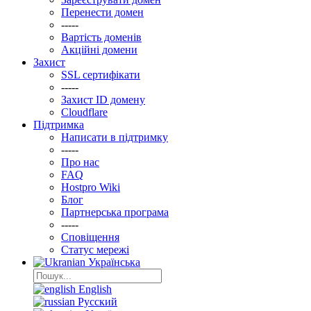
Перенести домен
-----
Вартість доменів
Акційні домени
Захист
SSL сертифікати
-----
Захист ID домену
Clоudflare
Підтримка
Написати в підтримку
-----
Про нас
FAQ
Hostpro Wiki
Блог
Партнерська програма
-----
Сповіщення
Статус мережі
Українська
English
Русский