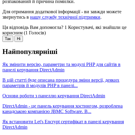
розпакований й причина помилки.
Для отримання додаткової інформації - ви завжди можете
звернутись в
нашу службу технічної підтримки
.
Ця відповідь Вам допомогла?
1 Користувачі, які знайшли це
корисним (1 Голосів)
Так
Ні
Найпопулярніші
Як змінити версію, параметри та модулі PHP для сайтів в
панелі керування DirectAdmin
В цій статті буде описана процедура зміни версії, деяких
параметрів й модулів PHP в панелі...
Основи роботи з панеллю керування DirectAdmin
DirectAdmin - це панель керування хостингом, розроблена
канадською компанією JBMC Software. В...
Як встановити Let's Encrypt сертифікат в панелі керування
DirectAdmin