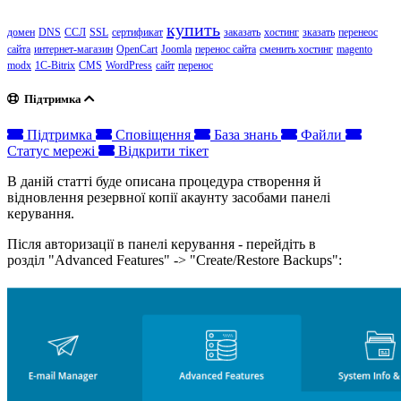
купить
домен
DNS
ССЛ
SSL
сертификат
заказать
хостинг
зказать
перенеос
сайта
интернет-магазин
OpenCart
Joomla
перенос сайта
сменить хостинг
magento
modx
1C-Bitrix
CMS
WordPress
сайт
перенос
Підтримка
Підтримка
Сповіщення
База знань
Файли
Статус мережі
Відкрити тікет
В даній статті буде описана процедура створення й
відновлення резервної копії акаунту засобами панелі
керування.
Після авторизації в панелі керування - перейдіть в
розділ "Advanced Features" -> "Create/Restore Backups":