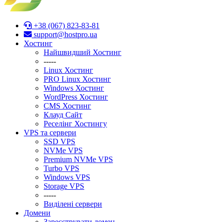
+38 (067) 823-83-81
support@hostpro.ua
Хостинг
Найшвидший Хостинг
-----
Linux Хостинг
PRO Linux Хостинг
Windows Хостинг
WordPress Хостинг
CMS Хостинг
Клауд Сайт
Реселінг Хостингу
VPS та сервери
SSD VPS
NVMe VPS
Premium NVMe VPS
Turbo VPS
Windows VPS
Stоrage VPS
-----
Виділені сервери
Домени
Зареєструвати домен