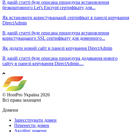
В даній статті буде описана процедура встановлення
безкоштовного Let's Encrypt сертифікату для...
Як встановити користувацький сертифікат в панелі керування
DirectAdmin
В даній статті буде описана процедура встановлення
користувацького SSL сертифікату для доменного...
Як додати новий сайт в панелі керування DirectAdmin
В даній статті буде описана процедура додавання нового
сайту в панелі керування DirectAdmin....
© HostPro Україна 2026
Всі права захищені
Домени
Зареєструвати домен
Перенести домен
Акційні домени