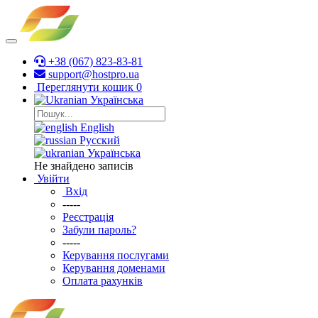
+38 (067) 823-83-81
support@hostpro.ua
Переглянути кошик
0
Українська
English
Русский
Українська
Не знайдено записів
Увійти
Вхід
-----
Реєстрація
Забули пароль?
-----
Керування послугами
Керування доменами
Оплата рахунків