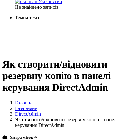
Українська
Не знайдено записів
Темна тема
Як створити/відновити
резервну копію в панелі
керування DirectAdmin
Головна
База знань
DirectAdmin
Як створити/відновити резервну копію в панелі
керування DirectAdmin
Хмара міток