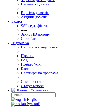
Перенести домен
-----
Вартість доменів
Акційні домени
Захист
SSL сертифікати
-----
Захист ID домену
Clоudflare
Підтримка
Написати в підтримку
-----
Про нас
FAQ
Hostpro Wiki
Блог
Партнерська програма
-----
Сповіщення
Статус мережі
Українська
English
Русский