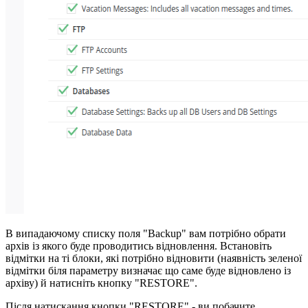
В випадаючому списку поля "Backup" вам потрібно обрати
архів із якого буде проводитись відновлення. Встановіть
відмітки на ті блоки, які потрібно відновити (наявність зеленої
відмітки біля параметру визначає що саме буде відновлено із
архіву) й натисніть кнопку "RESTORE".
Після натискання кнопки "RESTORE" - ви побачите