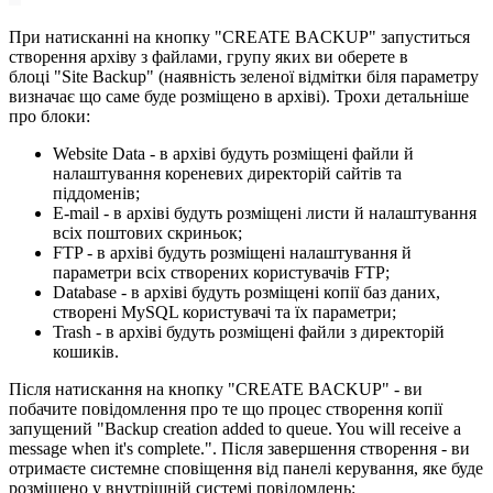
При натисканні на кнопку "CREATE BACKUP" запуститься
створення архіву з файлами, групу яких ви оберете в
блоці "Site Backup" (наявність зеленої відмітки біля параметру
визначає що саме буде розміщено в архіві). Трохи детальніше
про блоки:
Website Data - в архіві будуть розміщені файли й
налаштування кореневих директорій сайтів та
піддоменів;
E-mail - в архіві будуть розміщені листи й налаштування
всіх поштових скриньок;
FTP - в архіві будуть розміщені налаштування й
параметри всіх створених користувачів FTP;
Database - в архіві будуть розміщені копії баз даних,
створені MySQL користувачі та їх параметри;
Trash - в архіві будуть розміщені файли з директорій
кошиків.
Після натискання на кнопку "CREATE BACKUP" - ви
побачите повідомлення про те що процес створення копії
запущений "Backup creation added to queue. You will receive a
message when it's complete.". Після завершення створення - ви
отримаєте системне сповіщення від панелі керування, яке буде
розміщено у внутрішній системі повідомлень: