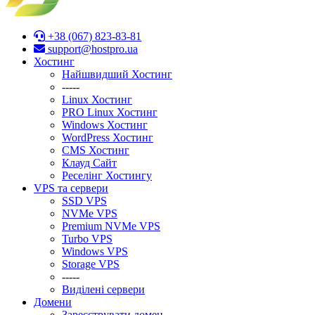
+38 (067) 823-83-81
support@hostpro.ua
Хостинг
Найшвидший Хостинг
-----
Linux Хостинг
PRO Linux Хостинг
Windows Хостинг
WordPress Хостинг
CMS Хостинг
Клауд Сайт
Реселінг Хостингу
VPS та сервери
SSD VPS
NVMe VPS
Premium NVMe VPS
Turbo VPS
Windows VPS
Stоrage VPS
-----
Виділені сервери
Домени
Зареєструвати домен