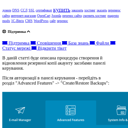
купить
домен
DNS
ССЛ
SSL
сертификат
заказать
хостинг
зказать
перенеос
сайта
интернет-магазин
OpenCart
Joomla
перенос сайта
сменить хостинг
magento
modx
1C-Bitrix
CMS
WordPress
сайт
перенос
Підтримка
Підтримка
Сповіщення
База знань
Файли
Статус мережі
Відкрити тікет
В даній статті буде описана процедура створення й
відновлення резервної копії акаунту засобами панелі
керування.
Після авторизації в панелі керування - перейдіть в
розділ "Advanced Features" -> "Create/Restore Backups":