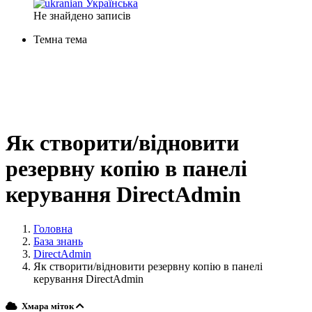
Українська
Не знайдено записів
Темна тема
Як створити/відновити
резервну копію в панелі
керування DirectAdmin
Головна
База знань
DirectAdmin
Як створити/відновити резервну копію в панелі
керування DirectAdmin
Хмара міток