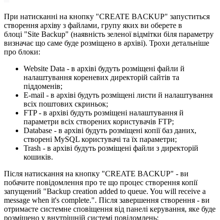
При натисканні на кнопку "CREATE BACKUP" запуститься
створення архіву з файлами, групу яких ви оберете в
блоці "Site Backup" (наявність зеленої відмітки біля параметру
визначає що саме буде розміщено в архіві). Трохи детальніше
про блоки:
Website Data - в архіві будуть розміщені файли й
налаштування кореневих директорій сайтів та
піддоменів;
E-mail - в архіві будуть розміщені листи й налаштування
всіх поштових скриньок;
FTP - в архіві будуть розміщені налаштування й
параметри всіх створених користувачів FTP;
Database - в архіві будуть розміщені копії баз даних,
створені MySQL користувачі та їх параметри;
Trash - в архіві будуть розміщені файли з директорій
кошиків.
Після натискання на кнопку "CREATE BACKUP" - ви
побачите повідомлення про те що процес створення копії
запущений "Backup creation added to queue. You will receive a
message when it's complete.". Після завершення створення - ви
отримаєте системне сповіщення від панелі керування, яке буде
розміщено у внутрішній системі повідомлень: