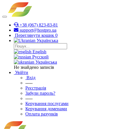
+38 (067) 823-83-81
support@hostpro.ua
Переглянути кошик
0
Українська
English
Русский
Українська
Не знайдено записів
Увійти
Вхід
-----
Реєстрація
Забули пароль?
-----
Керування послугами
Керування доменами
Оплата рахунків