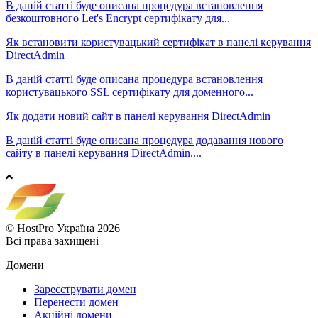
В даній статті буде описана процедура встановлення
безкоштовного Let's Encrypt сертифікату для...
Як встановити користувацький сертифікат в панелі керування
DirectAdmin
В даній статті буде описана процедура встановлення
користувацького SSL сертифікату для доменного...
Як додати новий сайт в панелі керування DirectAdmin
В даній статті буде описана процедура додавання нового
сайту в панелі керування DirectAdmin....
© HostPro Україна 2026
Всі права захищені
Домени
Зареєструвати домен
Перенести домен
Акційні домени