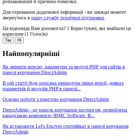
розпакований й причина помилки.
Для отримання додаткової інформації - ви завжди можете
звернутись в
нашу службу технічної підтримки
.
Ця відповідь Вам допомогла?
1 Користувачі, які знайшли це
корисним (1 Голосів)
Так
Ні
Найпопулярніші
Як змінити версію, параметри та модулі PHP для сайтів в
панелі керування DirectAdmin
В цій статті буде описана процедура зміни версії, деяких
параметрів й модулів PHP в панелі...
Основи роботи з панеллю керування DirectAdmin
DirectAdmin - це панель керування хостингом, розроблена
канадською компанією JBMC Software. В...
Як встановити Let's Encrypt сертифікат в панелі керування
DirectAdmin