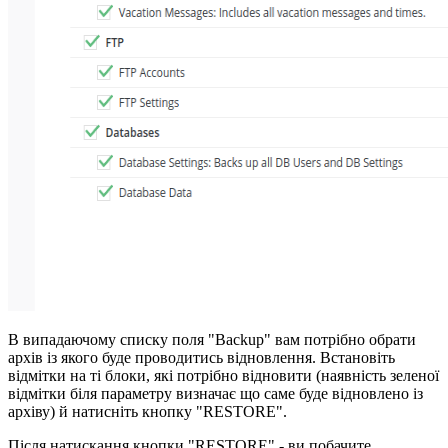
В випадаючому списку поля "Backup" вам потрібно обрати
архів із якого буде проводитись відновлення. Встановіть
відмітки на ті блоки, які потрібно відновити (наявність зеленої
відмітки біля параметру визначає що саме буде відновлено із
архіву) й натисніть кнопку "RESTORE".
Після натискання кнопки "RESTORE" - ви побачите