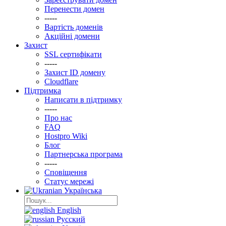
Перенести домен
-----
Вартість доменів
Акційні домени
Захист
SSL сертифікати
-----
Захист ID домену
Clоudflare
Підтримка
Написати в підтримку
-----
Про нас
FAQ
Hostpro Wiki
Блог
Партнерська програма
-----
Сповіщення
Статус мережі
Українська
English
Русский