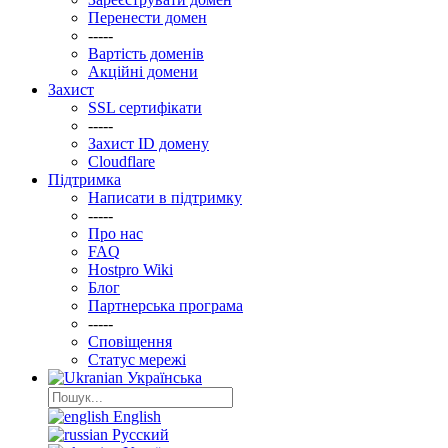
Перенести домен
-----
Вартість доменів
Акційні домени
Захист
SSL сертифікати
-----
Захист ID домену
Clоudflare
Підтримка
Написати в підтримку
-----
Про нас
FAQ
Hostpro Wiki
Блог
Партнерська програма
-----
Сповіщення
Статус мережі
Українська
English
Русский