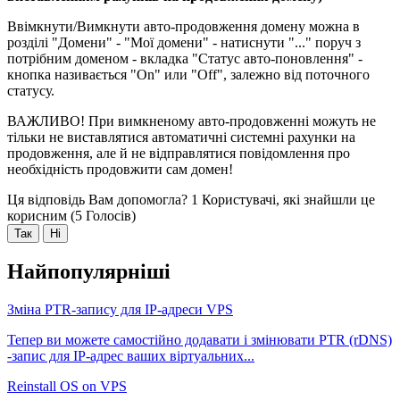
Ввімкнути/Вимкнути авто-продовження домену можна в
розділі "Домени" - "Мої домени" - натиснути "..." поруч з
потрібним доменом - вкладка "Статус авто-поновлення" -
кнопка називається "On" или "Off", залежно від поточного
статусу.
ВАЖЛИВО! При вимкненому авто-продовженні можуть не
тільки не виставлятися автоматичні системні рахунки на
продовження, але й не відправлятися повідомлення про
необхідність продовжити сам домен!
Ця відповідь Вам допомогла?
1 Користувачі, які знайшли це
корисним (5 Голосів)
Так
Ні
Найпопулярніші
Зміна PTR-запису для IP-адреси VPS
Тепер ви можете самостійно додавати і змінювати PTR (rDNS)
-запис для IP-адрес ваших віртуальних...
Reinstall OS on VPS