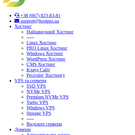
+38 (067) 823-83-81
support@hostpro.ua
Хостинг
Найшвидший Хостинг
-----
Linux Хостинг
PRO Linux Хостинг
Windows Хостинг
WordPress Хостинг
CMS Хостинг
Клауд Сайт
Реселінг Хостингу
VPS та сервери
SSD VPS
NVMe VPS
Premium NVMe VPS
Turbo VPS
Windows VPS
Stоrage VPS
-----
Виділені сервери
Домени
Зареєструвати домен