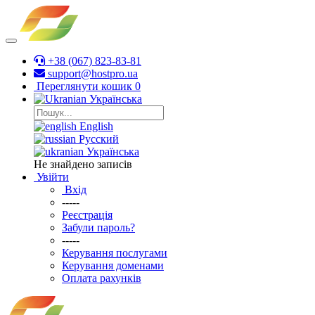
+38 (067) 823-83-81
support@hostpro.ua
Переглянути кошик
0
Українська
English
Русский
Українська
Не знайдено записів
Увійти
Вхід
-----
Реєстрація
Забули пароль?
-----
Керування послугами
Керування доменами
Оплата рахунків