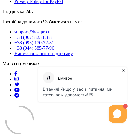
Privacy Policy for PayPal
Підтримка 24/7
Потрібна допомога? Зв'яжіться з нами:
support@hostpro.ua
+38 (067) 823-83-81
+38 (093) 170-72-81
+38 (044) 585-77-96
Написати запит в підтримку
Ми в соц.мережах: