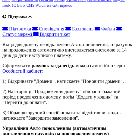
сайта
интернет-магазин
OpenCart
Joomla
перенос сайта
сменить хостинг
magento
modx
1C-Bitrix
CMS
WordPress
сайт
перенос
Підтримка
Підтримка
Сповіщення
База знань
Файли
Статус мережі
Відкрити тікет
Якщо для домену не відключено Авто-поновлення, то рахунок
на продовження автоматично виставляється системою за 14
днів до дати наступного платежу.
Сформувати
рахунок заздалегідь
можна самостійно через
Особистий кабінет
:
1) Відкриваєте "Домени", натискаєте "Поновити домени".
2) На сторінці "Продовження домену" обираєт
е
бажаний
період продовження домену, потім "Додати у кошик" та
"Перейти до оплати".
3) Обравши зручний спосіб оплати та відмітивши згоди -
натискаєте "Завершити замовлення".
Управління Авто-поновленням (автоматичним
виставленням рахунків на продовження домену)