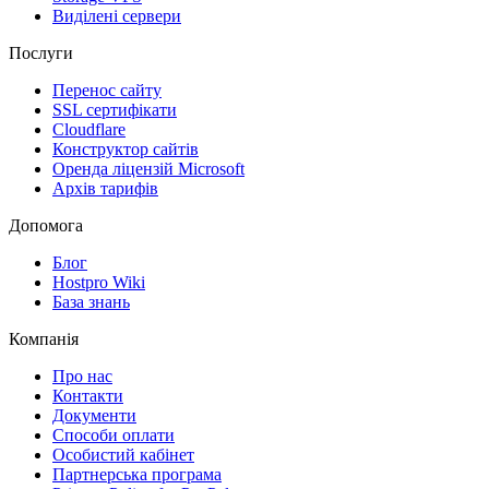
Виділені сервери
Послуги
Перенос сайту
SSL сертифікати
Clоudflare
Конструктор сайтів
Оренда ліцензій Microsoft
Архів тарифів
Допомога
Блог
Hostpro Wiki
База знань
Компанія
Про нас
Контакти
Документи
Способи оплати
Особистий кабінет
Партнерська програма