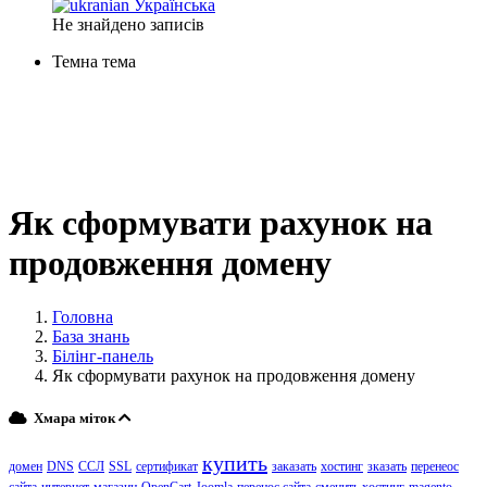
Українська
Не знайдено записів
Темна тема
Як сформувати рахунок на
продовження домену
Головна
База знань
Білінг-панель
Як сформувати рахунок на продовження домену
Хмара міток
купить
домен
DNS
ССЛ
SSL
сертификат
заказать
хостинг
зказать
перенеос