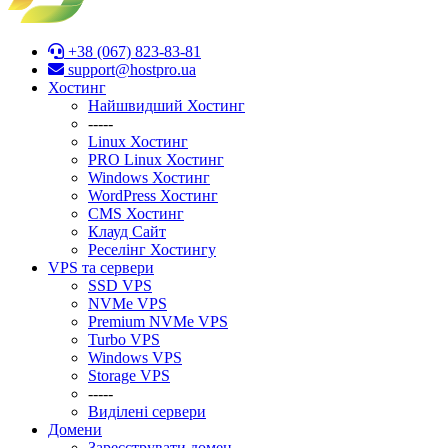
+38 (067) 823-83-81
support@hostpro.ua
Хостинг
Найшвидший Хостинг
-----
Linux Хостинг
PRO Linux Хостинг
Windows Хостинг
WordPress Хостинг
CMS Хостинг
Клауд Сайт
Реселінг Хостингу
VPS та сервери
SSD VPS
NVMe VPS
Premium NVMe VPS
Turbo VPS
Windows VPS
Stоrage VPS
-----
Виділені сервери
Домени
Зареєструвати домен