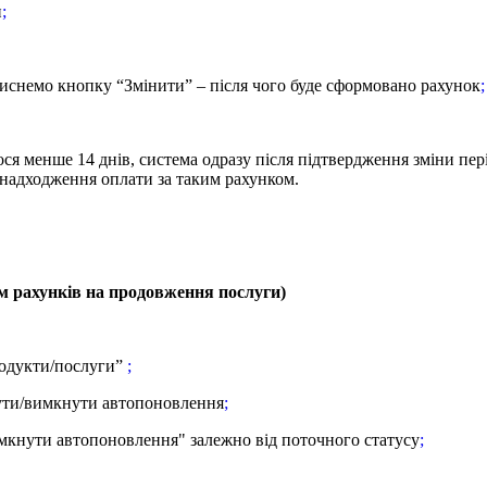
и
;
 тиснемо кнопку “Змінити” – після чого буде сформовано рахунок
;
я менше 14 днів, система одразу після підтвердження зміни пер
 надходження оплати за таким рахунком.
 рахунків на продовження послуги)
родукти/послуги”
;
кнути/вимкнути автопоновлення
;
мкнути
автопоновлення" залежно від поточного статусу
;