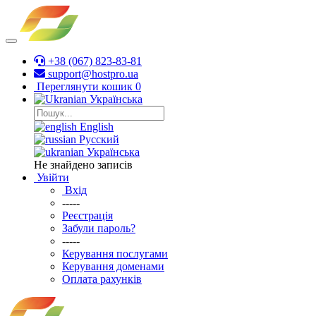
+38 (067) 823-83-81
support@hostpro.ua
Переглянути кошик
0
Українська
English
Русский
Українська
Не знайдено записів
Увійти
Вхід
-----
Реєстрація
Забули пароль?
-----
Керування послугами
Керування доменами
Оплата рахунків