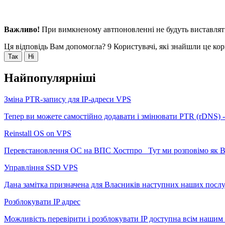
Важливо!
При вимкненому автпоновленні не будуть виставляти
Ця відповідь Вам допомогла?
9 Користувачі, які знайшли це ко
Так
Ні
Найпопулярніші
Зміна PTR-запису для IP-адреси VPS
Тепер ви можете самостійно додавати і змінювати PTR (rDNS) -з
Reinstall OS on VPS
Перевстановлення ОС на ВПС Хостпро Тут ми розповімо як Ви
Управління SSD VPS
Дана замітка призначена для Власників наступних наших послу
Розблокувати IP адрес
Можливість перевірити і розблокувати IP доступна всім нашим К