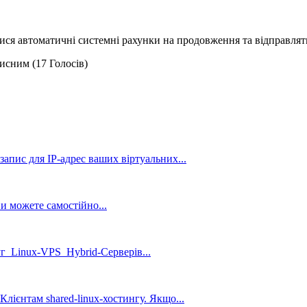
ся автоматичні системні рахунки на продовження та відправлят
рисним (17 Голосів)
апис для IP-адрес ваших віртуальних...
 можете самостійно...
г Linux-VPS Hybrid-Серверів...
лієнтам shared-linux-хостингу. Якщо...