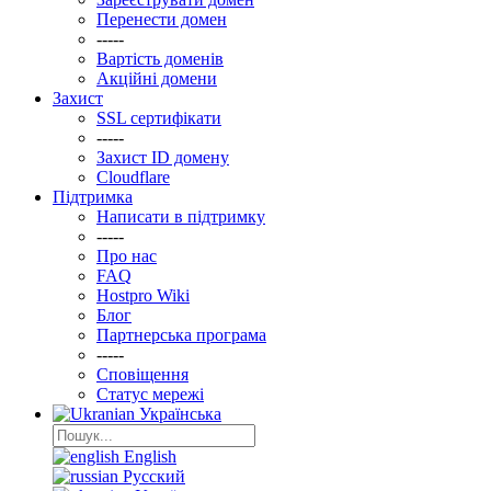
Перенести домен
-----
Вартість доменів
Акційні домени
Захист
SSL сертифікати
-----
Захист ID домену
Clоudflare
Підтримка
Написати в підтримку
-----
Про нас
FAQ
Hostpro Wiki
Блог
Партнерська програма
-----
Сповіщення
Статус мережі
Українська
English
Русский