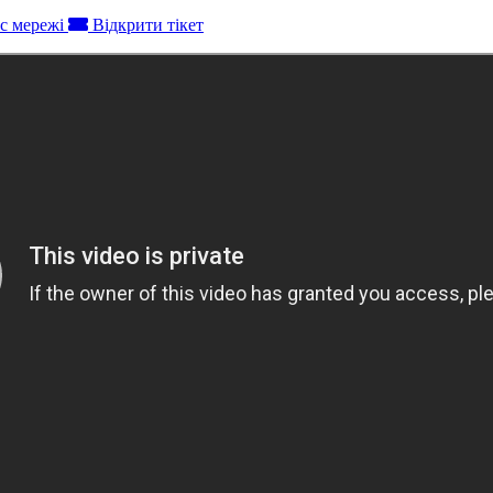
с мережі
Відкрити тікет