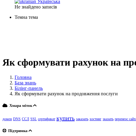
Українська
Не знайдено записів
Темна тема
Як сформувати рахунок на пр
Головна
База знань
Білінг-панель
Як сформувати рахунок на продовження послуги
Хмара міток
купить
домен
DNS
ССЛ
SSL
сертификат
заказать
хостинг
зказать
перенеос сайт
Підтримка