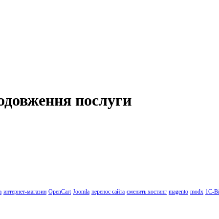
одовження послуги
а
интернет-магазин
OpenCart
Joomla
перенос сайта
сменить хостинг
magento
modx
1C-Bi