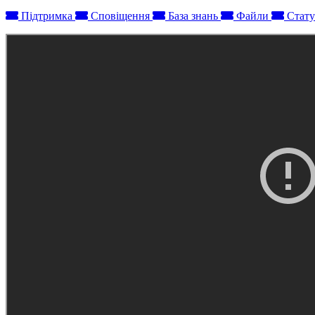
Підтримка
Сповіщення
База знань
Файли
Стату