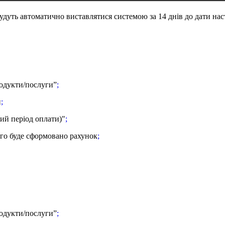
удуть автоматично виставлятися системою за 14 днів до дати нас
родукти/послуги”
;
и
;
ий період оплати)"
;
ого буде сформовано рахунок
;
родукти/послуги”
;