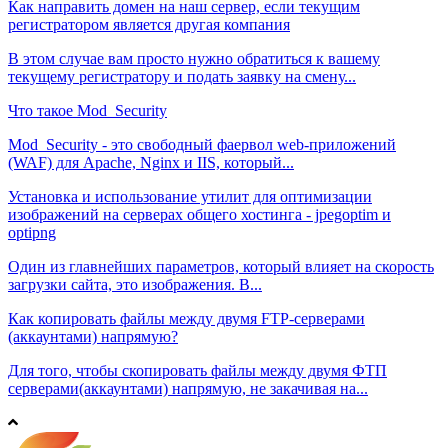
Как направить домен на наш сервер, если текущим
регистратором является другая компания
В этом случае вам просто нужно обратиться к вашему
текущему регистратору и подать заявку на смену...
Что такое Mod_Security
Mod_Security - это свободный фаервол web-приложений
(WAF) для Apache, Nginx и IIS, который...
Установка и использование утилит для оптимизации
изображений на серверах общего хостинга - jpegoptim и
optipng
Один из главнейших параметров, который влияет на скорость
загрузки сайта, это изображения. В...
Как копировать файлы между двумя FTP-серверами
(аккаунтами) напрямую?
Для того, чтобы скопировать файлы между двумя ФТП
серверами(аккаунтами) напрямую, не закачивая на...