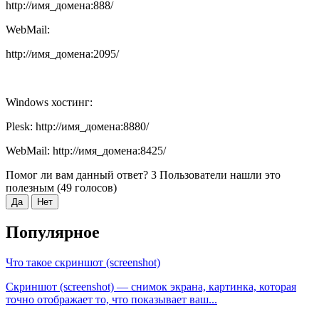
http://имя_домена:888/
WebMail:
http://имя_домена:2095/
Windows хостинг:
Plesk: http://имя_домена:8880/
WebMail: http://имя_домена:8425/
Помог ли вам данный ответ?
3 Пользователи нашли это
полезным (49 голосов)
Да
Нет
Популярное
Что такое скриншот (screenshot)
Скриншот (screenshot) — снимок экрана, картинка, которая
точно отображает то, что показывает ваш...