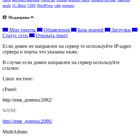
сайта
интернет-магазин
OpenCart
Joomla
перенос сайта
сменить хостинг
magento
modx
1C-Bitrix
CMS
WordPress
сайт
перенос
Поддержка
Мои тикеты
Объявления
База знаний
Загрузки
Статус сети
Открыть тикет
Если домен не направлен на сервер то используйте IP-адрес
сервера и порты что указаны ниже.
В случае если домен направлен на сервер используйте
ссылки:
Linux хостинг:
cPanel:
http://имя_домена:2082/
WHM:
http://имя_домена:2086/
MultiAdmin: