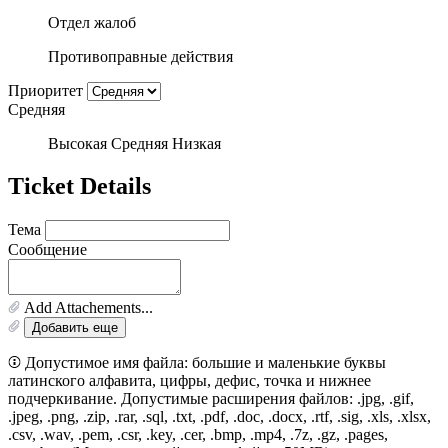
Отдел жалоб
Противоправные действия
Приоритет
Средняя
Высокая
Средняя
Низкая
Ticket Details
Тема
Сообщение
Add Attachements...
Добавить еще
Допустимое имя файла: большие и маленькие буквы
латинского алфавита, цифры, дефис, точка и нижнее
подчеркивание. Допустимые расширения файлов: .jpg, .gif,
.jpeg, .png, .zip, .rar, .sql, .txt, .pdf, .doc, .docx, .rtf, .sig, .xls, .xlsx,
.csv, .wav, .pem, .csr, .key, .cer, .bmp, .mp4, .7z, .gz, .pages,