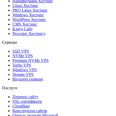
Найшвидший Хостинг
Linux Хостинг
PRO Linux Хостинг
Windows Хостинг
WordPress Хостинг
CMS Хостинг
Клауд Сайт
Реселінг Хостингу
Сервери
SSD VPS
NVMe VPS
Premium NVMe VPS
Turbo VPS
Windows VPS
Storage VPS
Виділені сервери
Послуги
Перенос сайту
SSL сертифікати
Clоudflare
Конструктор сайтів
Оренда ліцензій Microsoft