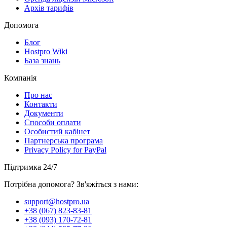
Архів тарифів
Допомога
Блог
Hostpro Wiki
База знань
Компанія
Про нас
Контакти
Документи
Способи оплати
Особистий кабінет
Партнерська програма
Privacy Policy for PayPal
Підтримка 24/7
Потрібна допомога? Зв'яжіться з нами:
support@hostpro.ua
+38 (067) 823-83-81
+38 (093) 170-72-81