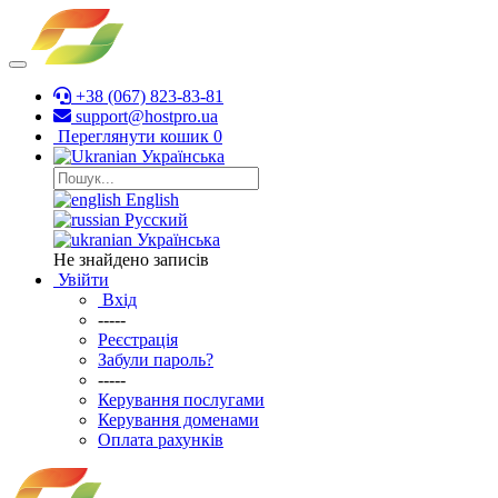
+38 (067) 823-83-81
support@hostpro.ua
Переглянути кошик
0
Українська
English
Русский
Українська
Не знайдено записів
Увійти
Вхід
-----
Реєстрація
Забули пароль?
-----
Керування послугами
Керування доменами
Оплата рахунків