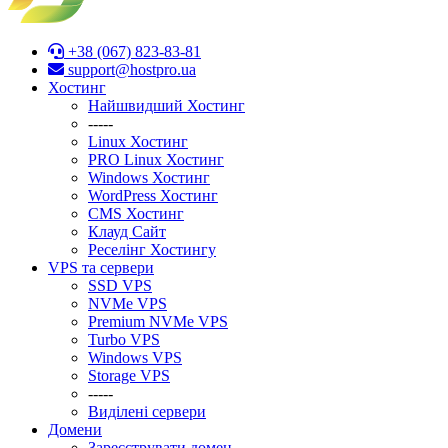
+38 (067) 823-83-81
support@hostpro.ua
Хостинг
Найшвидший Хостинг
-----
Linux Хостинг
PRO Linux Хостинг
Windows Хостинг
WordPress Хостинг
CMS Хостинг
Клауд Сайт
Реселінг Хостингу
VPS та сервери
SSD VPS
NVMe VPS
Premium NVMe VPS
Turbo VPS
Windows VPS
Stоrage VPS
-----
Виділені сервери
Домени
Зареєструвати домен