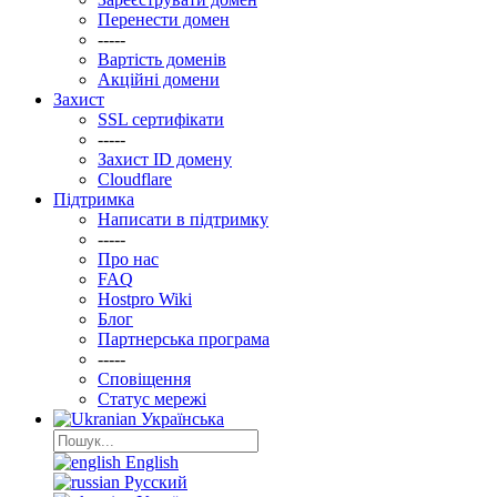
Перенести домен
-----
Вартість доменів
Акційні домени
Захист
SSL сертифікати
-----
Захист ID домену
Clоudflare
Підтримка
Написати в підтримку
-----
Про нас
FAQ
Hostpro Wiki
Блог
Партнерська програма
-----
Сповіщення
Статус мережі
Українська
English
Русский