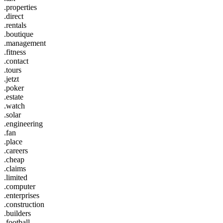
.properties
.direct
.rentals
.boutique
.management
.fitness
.contact
.tours
.jetzt
.poker
.estate
.watch
.solar
.engineering
.fan
.place
.careers
.cheap
.claims
.limited
.computer
.enterprises
.construction
.builders
.football