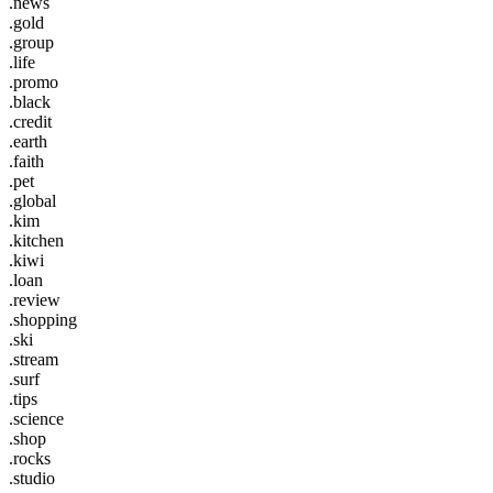
.news
.gold
.group
.life
.promo
.black
.credit
.earth
.faith
.pet
.global
.kim
.kitchen
.kiwi
.loan
.review
.shopping
.ski
.stream
.surf
.tips
.science
.shop
.rocks
.studio