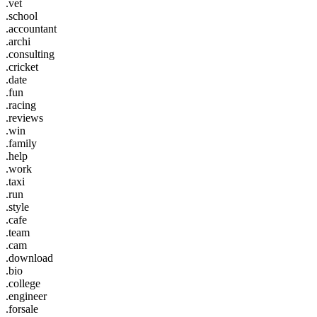
.vet
.school
.accountant
.archi
.consulting
.cricket
.date
.fun
.racing
.reviews
.win
.family
.help
.work
.taxi
.run
.style
.cafe
.team
.cam
.download
.bio
.college
.engineer
.forsale