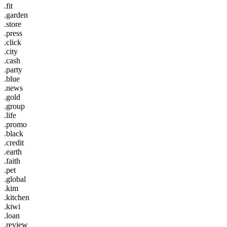
.fit
.garden
.store
.press
.click
.city
.cash
.party
.blue
.news
.gold
.group
.life
.promo
.black
.credit
.earth
.faith
.pet
.global
.kim
.kitchen
.kiwi
.loan
.review