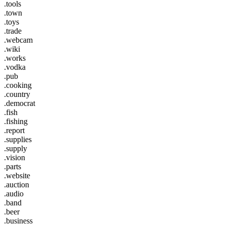
.tools
.town
.toys
.trade
.webcam
.wiki
.works
.vodka
.pub
.cooking
.country
.democrat
.fish
.fishing
.report
.supplies
.supply
.vision
.parts
.website
.auction
.audio
.band
.beer
.business