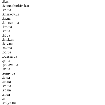
.if.ua
.ivano-frankivsk.ua
.kh.ua
.kharkov.ua
.ks.ua
.kherson.ua
.km.ua
.kr.ua
.lg.ua
.lutsk.ua
.lviv.ua
.mk.ua
.od.ua
.odessa.ua
.pl.ua
.poltava.ua
.rv.ua
.sumy.ua
.te.ua
.uz.ua
.vn.ua
.zp.ua
.zt.ua
.ua
.volyn.ua