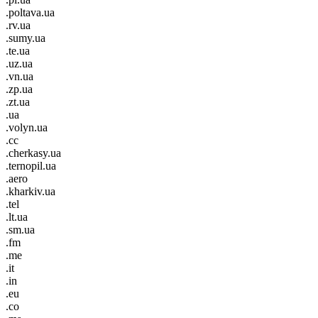
.poltava.ua
.rv.ua
.sumy.ua
.te.ua
.uz.ua
.vn.ua
.zp.ua
.zt.ua
.ua
.volyn.ua
.cc
.cherkasy.ua
.ternopil.ua
.aero
.kharkiv.ua
.tel
.lt.ua
.sm.ua
.fm
.me
.it
.in
.eu
.co