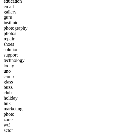
.education
.email
.gallery
.guru
.institute
.photography
.photos
.repair
.shoes
.solutions
.support
.technology
.today
.uno
.camp
.glass
.buzz
.club
.holiday
.link
.marketing
.photo
.zone
.wtf
.actor