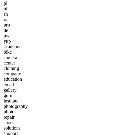
.pl
.nl
.sh
.io
.pro
.de
.pw
.укр
.academy
.bike
.camera
.center
.clothing
.company
.education
.email
.gallery
.guru
.institute
.photography
.photos
.repair
.shoes
.solutions
.support