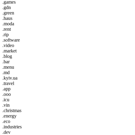
.games
.gdn
.green
.haus
.moda
.rent
.rip
.software
.video
.market
.blog
.bar
.menu
.md
.kyiv.ua
.travel
.app
.ooo
.icu
.vin
.christmas
.energy
.eco
.industries
.dev