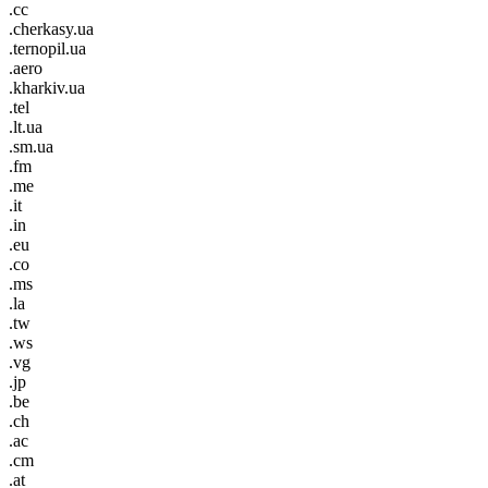
.cc
.cherkasy.ua
.ternopil.ua
.aero
.kharkiv.ua
.tel
.lt.ua
.sm.ua
.fm
.me
.it
.in
.eu
.co
.ms
.la
.tw
.ws
.vg
.jp
.be
.ch
.ac
.cm
.at