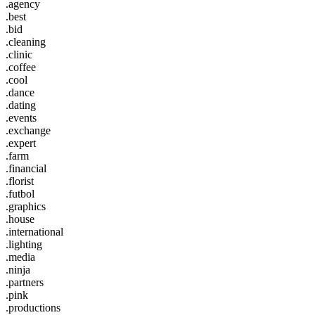
.agency
.best
.bid
.cleaning
.clinic
.coffee
.cool
.dance
.dating
.events
.exchange
.expert
.farm
.financial
.florist
.futbol
.graphics
.house
.international
.lighting
.media
.ninja
.partners
.pink
.productions