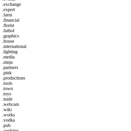
.exchange
.expert
.farm
.financial
.florist
.futbol
.graphics
.house
.international
.lighting
.media
.ninja
.partners
.pink
.productions
.tools
.town
.toys
.trade
.webcam
.wiki
.works
.vodka
.pub
.cooking