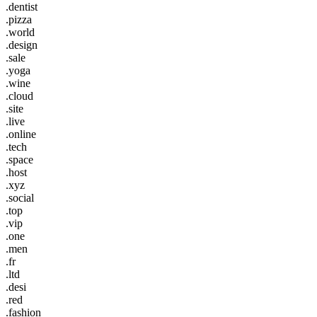
.dentist
.pizza
.world
.design
.sale
.yoga
.wine
.cloud
.site
.live
.online
.tech
.space
.host
.xyz
.social
.top
.vip
.one
.men
.fr
.ltd
.desi
.red
.fashion