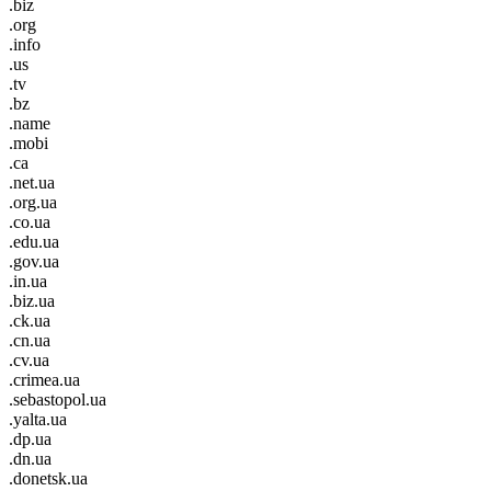
.biz
.org
.info
.us
.tv
.bz
.name
.mobi
.ca
.net.ua
.org.ua
.co.ua
.edu.ua
.gov.ua
.in.ua
.biz.ua
.ck.ua
.cn.ua
.cv.ua
.crimea.ua
.sebastopol.ua
.yalta.ua
.dp.ua
.dn.ua
.donetsk.ua