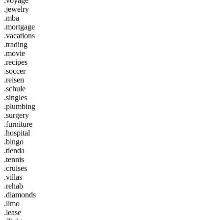
.voyage
.jewelry
.mba
.mortgage
.vacations
.trading
.movie
.recipes
.soccer
.reisen
.schule
.singles
.plumbing
.surgery
.furniture
.hospital
.bingo
.tienda
.tennis
.cruises
.villas
.rehab
.diamonds
.limo
.lease