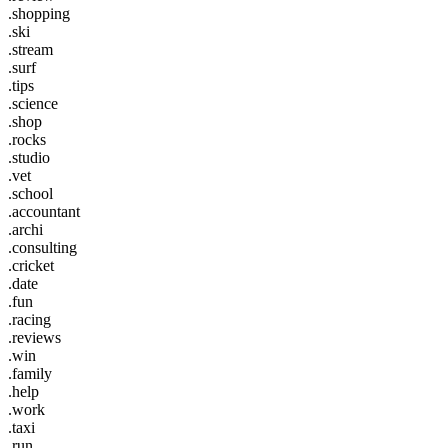
.shopping
.ski
.stream
.surf
.tips
.science
.shop
.rocks
.studio
.vet
.school
.accountant
.archi
.consulting
.cricket
.date
.fun
.racing
.reviews
.win
.family
.help
.work
.taxi
.run