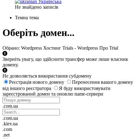
Українська
Не знайдено записів
Темна тема
Оберіть домен...
Обрано:
Wordpress Хостинг Trials - Wordpress Про Trial
Зверніть увагу, що здійснити трансфер може лише власник
домену.
Не дозволяється використання субдомену
Реєстрація нового домену
Перенесення вашого домену
від іншого реєстратора
Я буду використовувати
зареєстрований домен та оновлю name-сервери
.com.ua
.com.ua
.kiev.ua
.com
.net