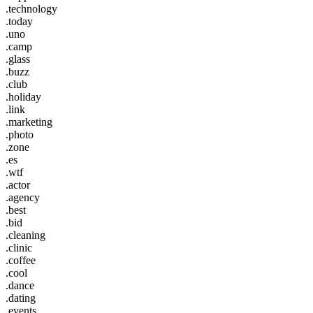
.technology
.today
.uno
.camp
.glass
.buzz
.club
.holiday
.link
.marketing
.photo
.zone
.es
.wtf
.actor
.agency
.best
.bid
.cleaning
.clinic
.coffee
.cool
.dance
.dating
.events