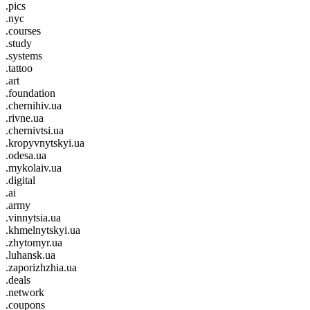
.pics
.nyc
.courses
.study
.systems
.tattoo
.art
.foundation
.chernihiv.ua
.rivne.ua
.chernivtsi.ua
.kropyvnytskyi.ua
.odesa.ua
.mykolaiv.ua
.digital
.ai
.army
.vinnytsia.ua
.khmelnytskyi.ua
.zhytomyr.ua
.luhansk.ua
.zaporizhzhia.ua
.deals
.network
.coupons