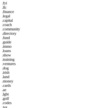
.fyi
.llc
.finance
.legal
.capital
.coach
.community
.directory
.fund
.guide
.immo
.loans
.show
.training
.ventures
.dog
.irish
.land
.money
.cards
.ae
.lgbt
.golf
.codes
.tax