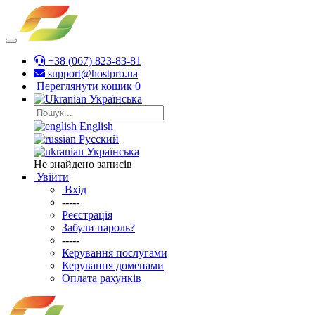
+38 (067) 823-83-81
support@hostpro.ua
Переглянути кошик
0
Українська
English
Русский
Українська
Не знайдено записів
Увійти
Вхід
-----
Реєстрація
Забули пароль?
-----
Керування послугами
Керування доменами
Оплата рахунків