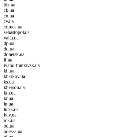
.biz.ua
.ck.ua
.cn.ua
.cv.ua
.crimea.ua
.sebastopol.ua
.yalta.ua
.dp.ua
.dn.ua
.donetsk.ua
.if.ua
.ivano-frankivsk.ua
.kh.ua
.kharkov.ua
.ks.ua
.kherson.ua
.km.ua
.kr.ua
.lg.ua
.lutsk.ua
.lviv.ua
.mk.ua
.od.ua
.odessa.ua
.pl.ua