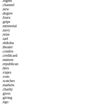
.flights
.channel
.new
.degree
.forex
.gripe
.memorial
.navy
.reise
.sarl
.shiksha
.theater
.condos
.creditcard
.maison
.republican
.tires
.viajes
.voto
.watches
.markets
.charity
.gives
.giving
.ngo