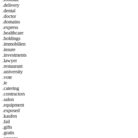
.delivery
.dental
.doctor
.domains
.express
.healthcare
.holdings
.immobilien
.insure
.investments
.lawyer
.restaurant
.university
.vote
.ie
.catering
.contractors
.salon
.equipment
.exposed
.kaufen
.fail
.gifts
.gratis