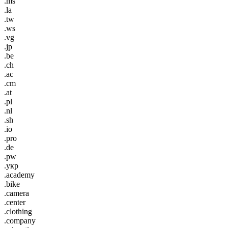
.ms
.la
.tw
.ws
.vg
.jp
.be
.ch
.ac
.cm
.at
.pl
.nl
.sh
.io
.pro
.de
.pw
.укр
.academy
.bike
.camera
.center
.clothing
.company