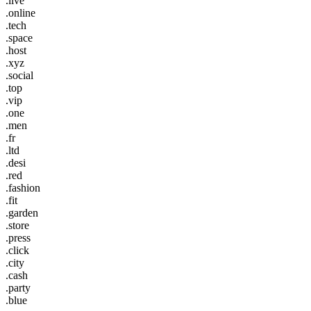
.live
.online
.tech
.space
.host
.xyz
.social
.top
.vip
.one
.men
.fr
.ltd
.desi
.red
.fashion
.fit
.garden
.store
.press
.click
.city
.cash
.party
.blue