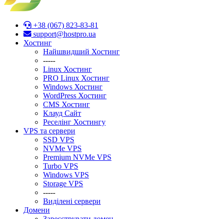
+38 (067) 823-83-81
support@hostpro.ua
Хостинг
Найшвидший Хостинг
-----
Linux Хостинг
PRO Linux Хостинг
Windows Хостинг
WordPress Хостинг
CMS Хостинг
Клауд Сайт
Реселінг Хостингу
VPS та сервери
SSD VPS
NVMe VPS
Premium NVMe VPS
Turbo VPS
Windows VPS
Stоrage VPS
-----
Виділені сервери
Домени
Зареєструвати домен