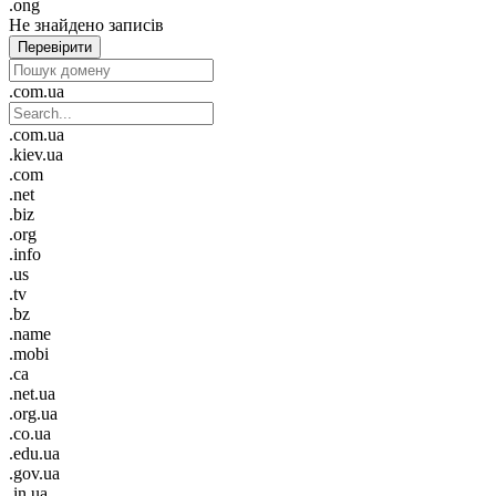
.ong
Не знайдено записів
Перевірити
.com.ua
.com.ua
.kiev.ua
.com
.net
.biz
.org
.info
.us
.tv
.bz
.name
.mobi
.ca
.net.ua
.org.ua
.co.ua
.edu.ua
.gov.ua
.in.ua