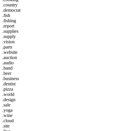
.country
.democrat
.fish
.fishing
.report
.supplies
.supply
.vision
.parts
.website
.auction
.audio
.band
.beer
.business
.dentist
.pizza
.world
.design
.sale
.yoga
.wine
.cloud
.site