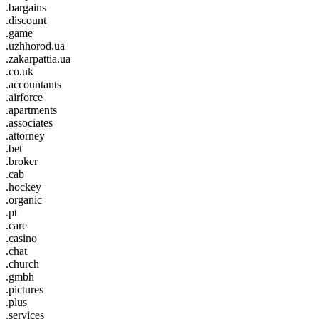
.bargains
.discount
.game
.uzhhorod.ua
.zakarpattia.ua
.co.uk
.accountants
.airforce
.apartments
.associates
.attorney
.bet
.broker
.cab
.hockey
.organic
.pt
.care
.casino
.chat
.church
.gmbh
.pictures
.plus
.services