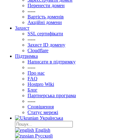
Перенести домен
-----
Вартість доменів
Акційні домени
Захист
SSL сертифікати
-----
Захист ID домену
Clоudflare
Підтримка
Написати в підтримку
-----
Про нас
FAQ
Hostpro Wiki
Блог
Партнерська програма
-----
Сповіщення
Статус мережі
Українська
English
Русский