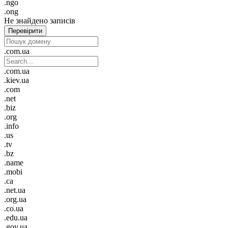
.ngo
.ong
Не знайдено записів
Перевірити
.com.ua
.com.ua
.kiev.ua
.com
.net
.biz
.org
.info
.us
.tv
.bz
.name
.mobi
.ca
.net.ua
.org.ua
.co.ua
.edu.ua
.gov.ua