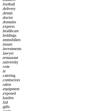
.football
.delivery
.dental
.doctor
.domains
.express
.healthcare
.holdings
.immobilien
.insure
.investments
.lawyer
.restaurant
.university
.vote
.ie
.catering
.contractors
.salon
.equipment
.exposed
.kaufen
.fail
.gifts