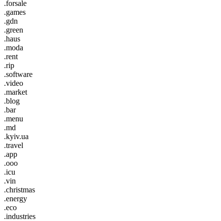
.forsale
.games
.gdn
.green
.haus
.moda
.rent
.rip
.software
.video
.market
.blog
.bar
.menu
.md
.kyiv.ua
.travel
.app
.ooo
.icu
.vin
.christmas
.energy
.eco
.industries