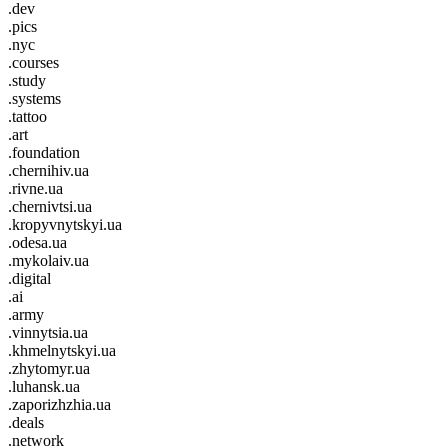
.dev
.pics
.nyc
.courses
.study
.systems
.tattoo
.art
.foundation
.chernihiv.ua
.rivne.ua
.chernivtsi.ua
.kropyvnytskyi.ua
.odesa.ua
.mykolaiv.ua
.digital
.ai
.army
.vinnytsia.ua
.khmelnytskyi.ua
.zhytomyr.ua
.luhansk.ua
.zaporizhzhia.ua
.deals
.network