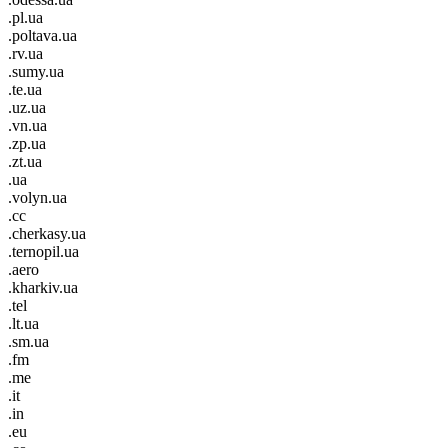
.pl.ua
.poltava.ua
.rv.ua
.sumy.ua
.te.ua
.uz.ua
.vn.ua
.zp.ua
.zt.ua
.ua
.volyn.ua
.cc
.cherkasy.ua
.ternopil.ua
.aero
.kharkiv.ua
.tel
.lt.ua
.sm.ua
.fm
.me
.it
.in
.eu