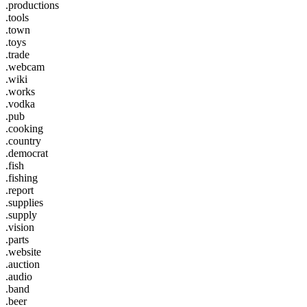
.productions
.tools
.town
.toys
.trade
.webcam
.wiki
.works
.vodka
.pub
.cooking
.country
.democrat
.fish
.fishing
.report
.supplies
.supply
.vision
.parts
.website
.auction
.audio
.band
.beer