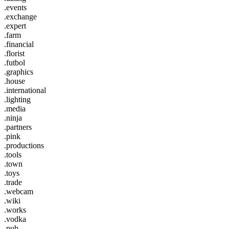
.events
.exchange
.expert
.farm
.financial
.florist
.futbol
.graphics
.house
.international
.lighting
.media
.ninja
.partners
.pink
.productions
.tools
.town
.toys
.trade
.webcam
.wiki
.works
.vodka
.pub