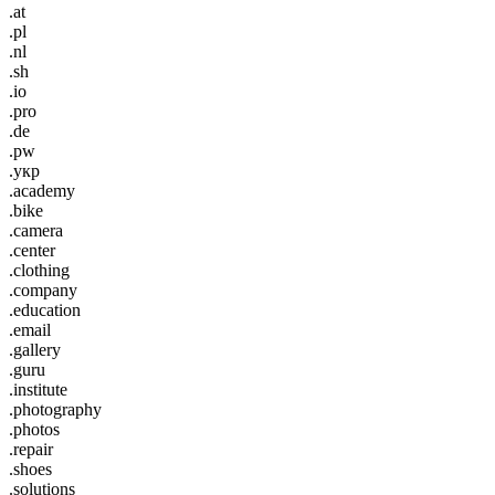
.at
.pl
.nl
.sh
.io
.pro
.de
.pw
.укр
.academy
.bike
.camera
.center
.clothing
.company
.education
.email
.gallery
.guru
.institute
.photography
.photos
.repair
.shoes
.solutions