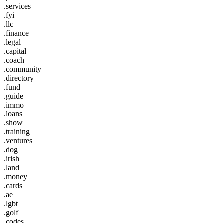
.services
.fyi
.llc
.finance
.legal
.capital
.coach
.community
.directory
.fund
.guide
.immo
.loans
.show
.training
.ventures
.dog
.irish
.land
.money
.cards
.ae
.lgbt
.golf
.codes