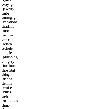
.gratis
.voyage
.jewelry
.mba
.mortgage
.vacations
.trading
.movie
.recipes
.soccer
.reisen
.schule
.singles
.plumbing
.surgery
.furniture
.hospital
.bingo
.tienda
.tennis
.cruises
.villas
.rehab
.diamonds
.limo