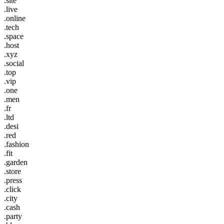
.site
.live
.online
.tech
.space
.host
.xyz
.social
.top
.vip
.one
.men
.fr
.ltd
.desi
.red
.fashion
.fit
.garden
.store
.press
.click
.city
.cash
.party