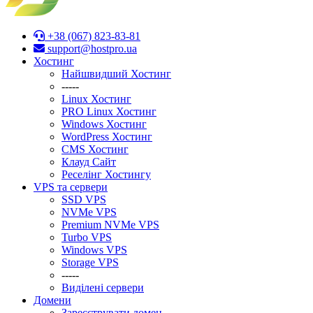
+38 (067) 823-83-81
support@hostpro.ua
Хостинг
Найшвидший Хостинг
-----
Linux Хостинг
PRO Linux Хостинг
Windows Хостинг
WordPress Хостинг
CMS Хостинг
Клауд Сайт
Реселінг Хостингу
VPS та сервери
SSD VPS
NVMe VPS
Premium NVMe VPS
Turbo VPS
Windows VPS
Stоrage VPS
-----
Виділені сервери
Домени
Зареєструвати домен