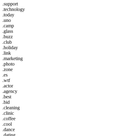
.support
.technology
.today
.uno
.camp
.glass
.buzz
.club
.holiday
.link
.marketing
.photo
.zone
.es
.wtf
.actor
.agency
.best
.bid
.cleaning
.clinic
.coffee
.cool
.dance
.dating