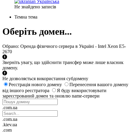
Українська
Не знайдено записів
Темна тема
Оберіть домен...
Обрано:
Оренда фізичного сервера в Україні - Intel Xeon E5-
2670
Зверніть увагу, що здійснити трансфер може лише власник
домену.
Не дозволяється використання субдомену
Реєстрація нового домену
Перенесення вашого домену
від іншого реєстратора
Я буду використовувати
зареєстрований домен та оновлю name-сервери
.com.ua
.com.ua
.kiev.ua
.com