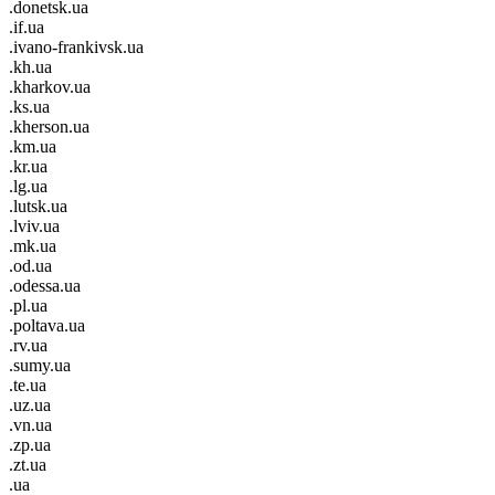
.donetsk.ua
.if.ua
.ivano-frankivsk.ua
.kh.ua
.kharkov.ua
.ks.ua
.kherson.ua
.km.ua
.kr.ua
.lg.ua
.lutsk.ua
.lviv.ua
.mk.ua
.od.ua
.odessa.ua
.pl.ua
.poltava.ua
.rv.ua
.sumy.ua
.te.ua
.uz.ua
.vn.ua
.zp.ua
.zt.ua
.ua