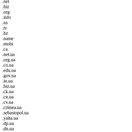
.net
.biz
.org
.info
.us
.tv
.bz
.name
.mobi
.ca
.net.ua
.org.ua
.co.ua
.edu.ua
.gov.ua
.in.ua
.biz.ua
.ck.ua
.cn.ua
.cv.ua
.crimea.ua
.sebastopol.ua
.yalta.ua
.dp.ua
.dn.ua