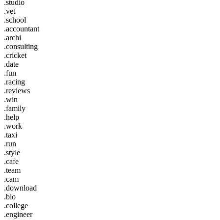
.studio
.vet
.school
.accountant
.archi
.consulting
.cricket
.date
.fun
.racing
.reviews
.win
.family
.help
.work
.taxi
.run
.style
.cafe
.team
.cam
.download
.bio
.college
.engineer