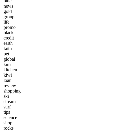
.blue
.news
.gold
.group
.life
.promo
.black
.credit
.earth
.faith
.pet
.global
.kim
.kitchen
.kiwi
.loan
.review
.shopping
.ski
.stream
.surf
.tips
.science
.shop
.rocks