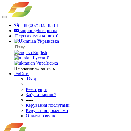
+38 (067) 823-83-81
support@hostpro.ua
Переглянути кошик
0
Українська
English
Русский
Українська
Не знайдено записів
Увійти
Вхід
-----
Реєстрація
Забули пароль?
-----
Керування послугами
Керування доменами
Оплата рахунків