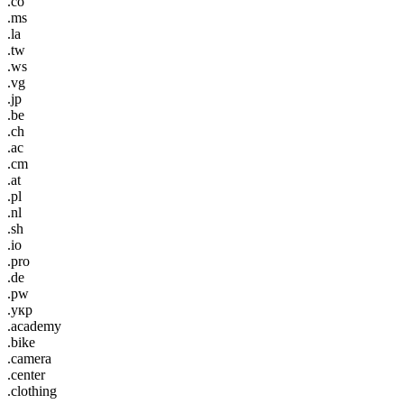
.co
.ms
.la
.tw
.ws
.vg
.jp
.be
.ch
.ac
.cm
.at
.pl
.nl
.sh
.io
.pro
.de
.pw
.укр
.academy
.bike
.camera
.center
.clothing