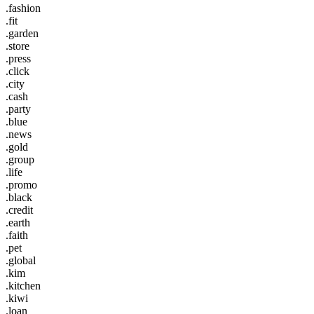
.fashion
.fit
.garden
.store
.press
.click
.city
.cash
.party
.blue
.news
.gold
.group
.life
.promo
.black
.credit
.earth
.faith
.pet
.global
.kim
.kitchen
.kiwi
.loan