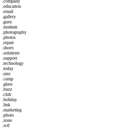
.company
.education
.email
.gallery
.guru
.institute
.photography
.photos
.repair
.shoes
.solutions
.support
.technology
.today
.uno
.camp
.glass
.buzz
.club
.holiday
.link
.marketing
.photo
.zone
.wtf