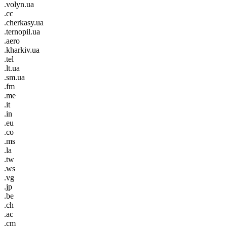
.volyn.ua
.cc
.cherkasy.ua
.ternopil.ua
.aero
.kharkiv.ua
.tel
.lt.ua
.sm.ua
.fm
.me
.it
.in
.eu
.co
.ms
.la
.tw
.ws
.vg
.jp
.be
.ch
.ac
.cm