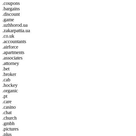
.coupons
.bargains
.discount
.game
.uzhhorod.ua
.zakarpattia.ua
.co.uk
.accountants
.airforce
.apartments
.associates
.attorney
.bet
.broker
.cab
.hockey
.organic
.pt
.care
.casino
.chat
.church
.gmbh
.pictures
.plus