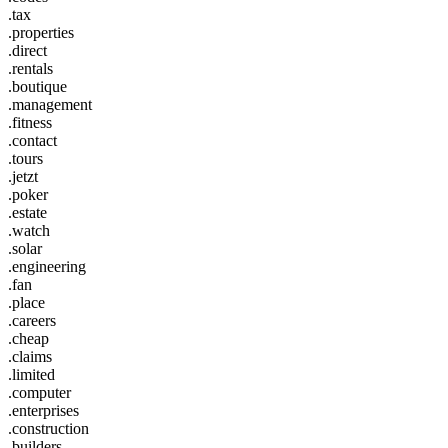
.tax
.properties
.direct
.rentals
.boutique
.management
.fitness
.contact
.tours
.jetzt
.poker
.estate
.watch
.solar
.engineering
.fan
.place
.careers
.cheap
.claims
.limited
.computer
.enterprises
.construction
.builders