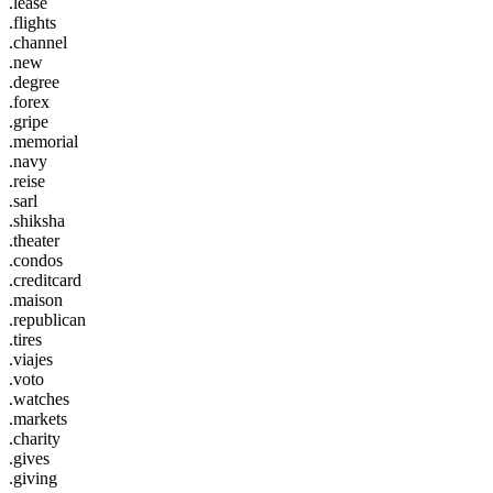
.lease
.flights
.channel
.new
.degree
.forex
.gripe
.memorial
.navy
.reise
.sarl
.shiksha
.theater
.condos
.creditcard
.maison
.republican
.tires
.viajes
.voto
.watches
.markets
.charity
.gives
.giving