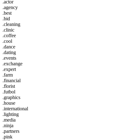
.actor
.agency
.best
.bid
.cleaning
.clinic
.coffee
.cool
.dance
.dating
.events
.exchange
.expert
.farm
.financial
.florist
.futbol
.graphics
.house
.international
.lighting
.media
.ninja
.partners
.pink