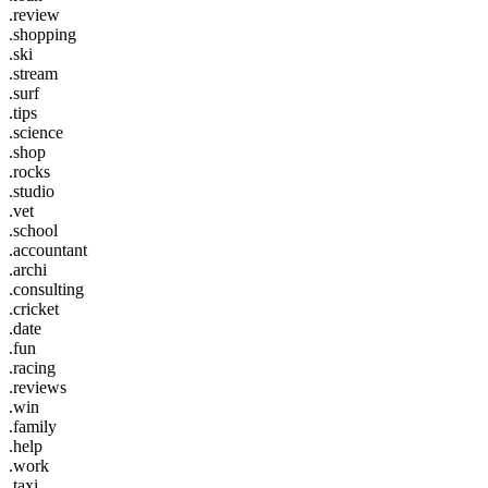
.review
.shopping
.ski
.stream
.surf
.tips
.science
.shop
.rocks
.studio
.vet
.school
.accountant
.archi
.consulting
.cricket
.date
.fun
.racing
.reviews
.win
.family
.help
.work
.taxi