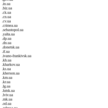
.in.ua
.biz.ua
.ck.ua
.cn.ua
.cv.ua
.crimea.ua
.sebastopol.ua
.yalta.ua
.dp.ua
.dn.ua
.donetsk.ua
.if.ua
.ivano-frankivsk.ua
.kh.ua
.kharkov.ua
.ks.ua
.kherson.ua
.km.ua
.kr.ua
.lg.ua
.lutsk.ua
.lviv.ua
.mk.ua
.od.ua
.odessa.ua