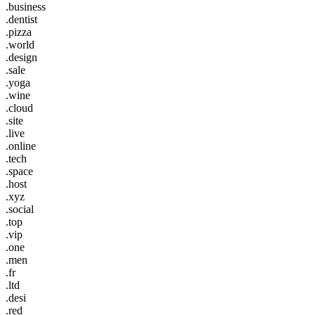
.business
.dentist
.pizza
.world
.design
.sale
.yoga
.wine
.cloud
.site
.live
.online
.tech
.space
.host
.xyz
.social
.top
.vip
.one
.men
.fr
.ltd
.desi
.red