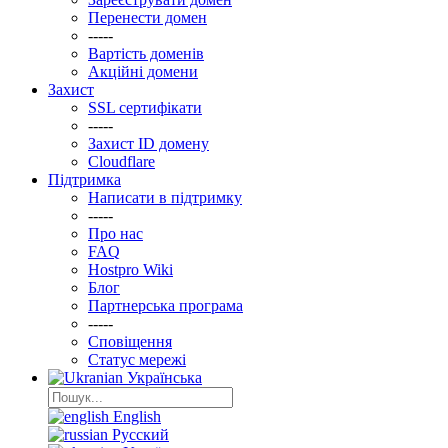
Перенести домен
-----
Вартість доменів
Акційні домени
Захист
SSL сертифікати
-----
Захист ID домену
Clоudflare
Підтримка
Написати в підтримку
-----
Про нас
FAQ
Hostpro Wiki
Блог
Партнерська програма
-----
Сповіщення
Статус мережі
Українська
English
Русский