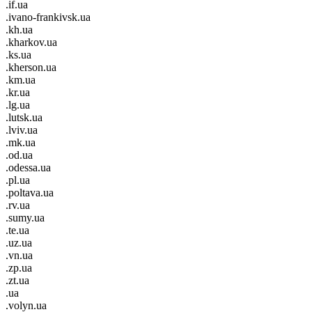
.if.ua
.ivano-frankivsk.ua
.kh.ua
.kharkov.ua
.ks.ua
.kherson.ua
.km.ua
.kr.ua
.lg.ua
.lutsk.ua
.lviv.ua
.mk.ua
.od.ua
.odessa.ua
.pl.ua
.poltava.ua
.rv.ua
.sumy.ua
.te.ua
.uz.ua
.vn.ua
.zp.ua
.zt.ua
.ua
.volyn.ua