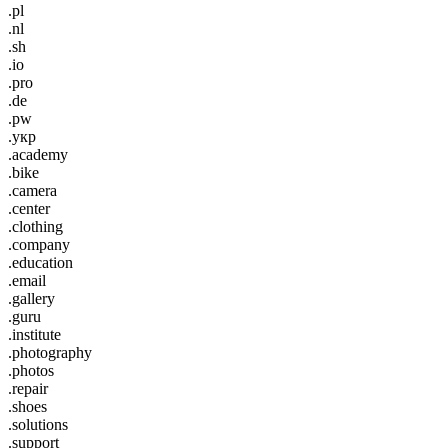
.pl
.nl
.sh
.io
.pro
.de
.pw
.укр
.academy
.bike
.camera
.center
.clothing
.company
.education
.email
.gallery
.guru
.institute
.photography
.photos
.repair
.shoes
.solutions
.support