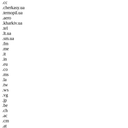
.cc
.cherkasy.ua
.ternopil.ua
.aero
.kharkiv.ua
.tel
.lt.ua
.sm.ua
.fm
.me
.it
.in
.eu
.co
.ms
.la
.tw
.ws
.vg
.jp
.be
.ch
.ac
.cm
.at