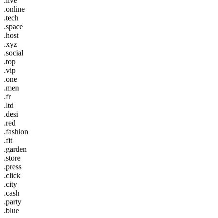
.live
.online
.tech
.space
.host
.xyz
.social
.top
.vip
.one
.men
.fr
.ltd
.desi
.red
.fashion
.fit
.garden
.store
.press
.click
.city
.cash
.party
.blue