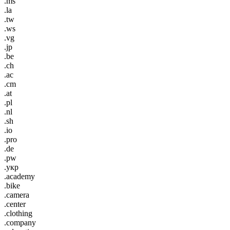
.ms
.la
.tw
.ws
.vg
.jp
.be
.ch
.ac
.cm
.at
.pl
.nl
.sh
.io
.pro
.de
.pw
.укр
.academy
.bike
.camera
.center
.clothing
.company