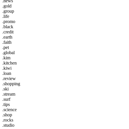
.news
.gold
.group
.life
.promo
.black
.credit
.earth
.faith
.pet
.global
.kim
.kitchen
.kiwi
.loan
.review
.shopping
.ski
.stream
.surf
.tips
.science
.shop
.rocks
.studio