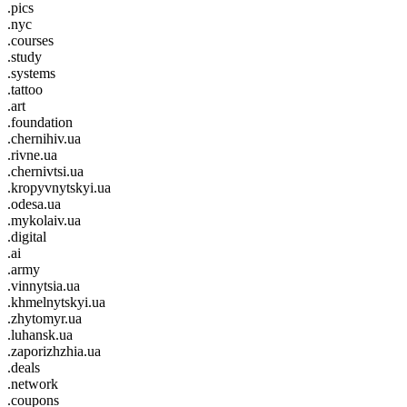
.pics
.nyc
.courses
.study
.systems
.tattoo
.art
.foundation
.chernihiv.ua
.rivne.ua
.chernivtsi.ua
.kropyvnytskyi.ua
.odesa.ua
.mykolaiv.ua
.digital
.ai
.army
.vinnytsia.ua
.khmelnytskyi.ua
.zhytomyr.ua
.luhansk.ua
.zaporizhzhia.ua
.deals
.network
.coupons