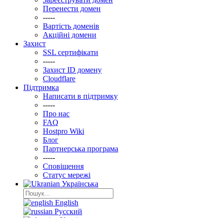
Перенести домен
-----
Вартість доменів
Акційні домени
Захист
SSL сертифікати
-----
Захист ID домену
Clоudflare
Підтримка
Написати в підтримку
-----
Про нас
FAQ
Hostpro Wiki
Блог
Партнерська програма
-----
Сповіщення
Статус мережі
Українська
English
Русский