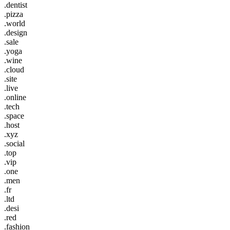
.dentist
.pizza
.world
.design
.sale
.yoga
.wine
.cloud
.site
.live
.online
.tech
.space
.host
.xyz
.social
.top
.vip
.one
.men
.fr
.ltd
.desi
.red
.fashion