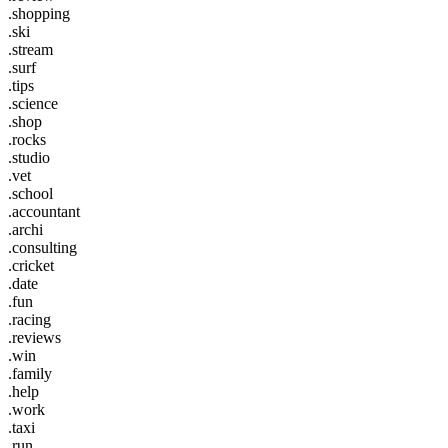
.shopping
.ski
.stream
.surf
.tips
.science
.shop
.rocks
.studio
.vet
.school
.accountant
.archi
.consulting
.cricket
.date
.fun
.racing
.reviews
.win
.family
.help
.work
.taxi
.run