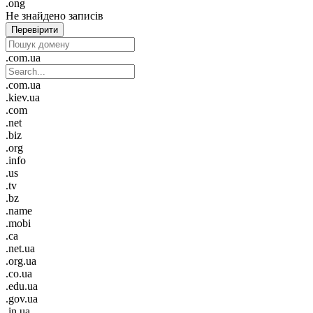
.ong
Не знайдено записів
Перевірити
.com.ua
.com.ua
.kiev.ua
.com
.net
.biz
.org
.info
.us
.tv
.bz
.name
.mobi
.ca
.net.ua
.org.ua
.co.ua
.edu.ua
.gov.ua
.in.ua