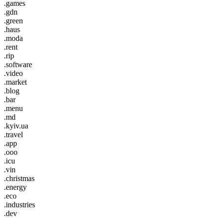
.games
.gdn
.green
.haus
.moda
.rent
.rip
.software
.video
.market
.blog
.bar
.menu
.md
.kyiv.ua
.travel
.app
.ooo
.icu
.vin
.christmas
.energy
.eco
.industries
.dev