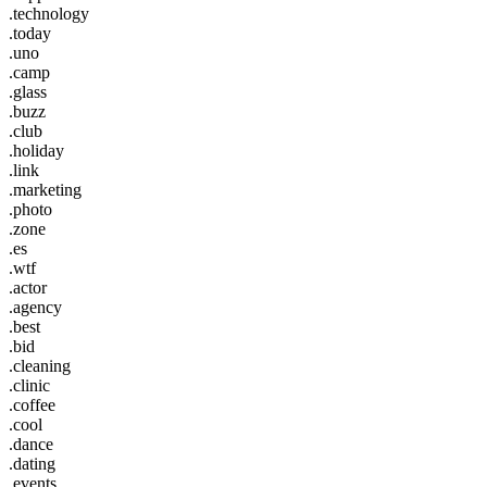
.technology
.today
.uno
.camp
.glass
.buzz
.club
.holiday
.link
.marketing
.photo
.zone
.es
.wtf
.actor
.agency
.best
.bid
.cleaning
.clinic
.coffee
.cool
.dance
.dating
.events