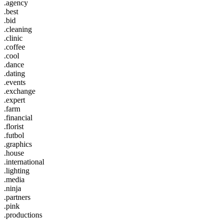
.agency
.best
.bid
.cleaning
.clinic
.coffee
.cool
.dance
.dating
.events
.exchange
.expert
.farm
.financial
.florist
.futbol
.graphics
.house
.international
.lighting
.media
.ninja
.partners
.pink
.productions