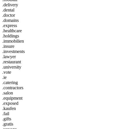
.delivery
.dental
.doctor
.domains
.express
.healthcare
.holdings
.immobilien
.insure
.investments
.lawyer
.restaurant
.university
.vote
.ie
.catering
.contractors
.salon
.equipment
.exposed
.kaufen
.fail
.gifts
.gratis