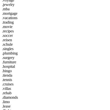
.voyage
.jewelry
.mba
.mortgage
.vacations
.trading
.movie
.recipes
.soccer
.reisen
.schule
.singles
.plumbing
.surgery
.furniture
.hospital
.bingo
.tienda
.tennis
.cruises
.villas
.rehab
.diamonds
.limo
.lease