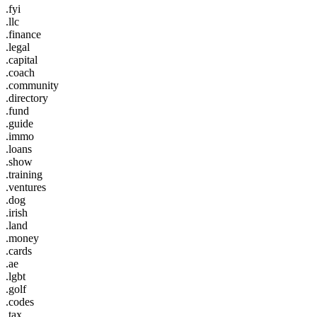
.fyi
.llc
.finance
.legal
.capital
.coach
.community
.directory
.fund
.guide
.immo
.loans
.show
.training
.ventures
.dog
.irish
.land
.money
.cards
.ae
.lgbt
.golf
.codes
.tax