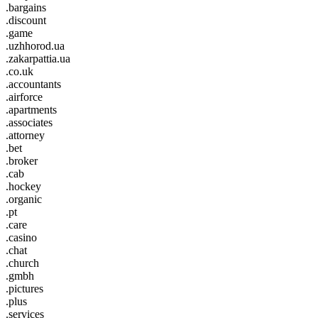
.bargains
.discount
.game
.uzhhorod.ua
.zakarpattia.ua
.co.uk
.accountants
.airforce
.apartments
.associates
.attorney
.bet
.broker
.cab
.hockey
.organic
.pt
.care
.casino
.chat
.church
.gmbh
.pictures
.plus
.services