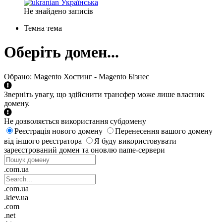
Українська
Не знайдено записів
Темна тема
Оберіть домен...
Обрано:
Magento Хостинг - Magento Бізнес
Зверніть увагу, що здійснити трансфер може лише власник
домену.
Не дозволяється використання субдомену
Реєстрація нового домену
Перенесення вашого домену
від іншого реєстратора
Я буду використовувати
зареєстрований домен та оновлю name-сервери
.com.ua
.com.ua
.kiev.ua
.com
.net