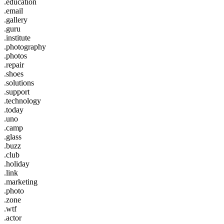
.education
.email
.gallery
.guru
.institute
.photography
.photos
.repair
.shoes
.solutions
.support
.technology
.today
.uno
.camp
.glass
.buzz
.club
.holiday
.link
.marketing
.photo
.zone
.wtf
.actor