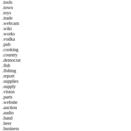
.tools
.town
.toys
.trade
.webcam
.wiki
.works
.vodka
.pub
.cooking
.country
.democrat
.fish
.fishing
.report
.supplies
.supply
.vision
.parts
.website
.auction
.audio
.band
.beer
.business