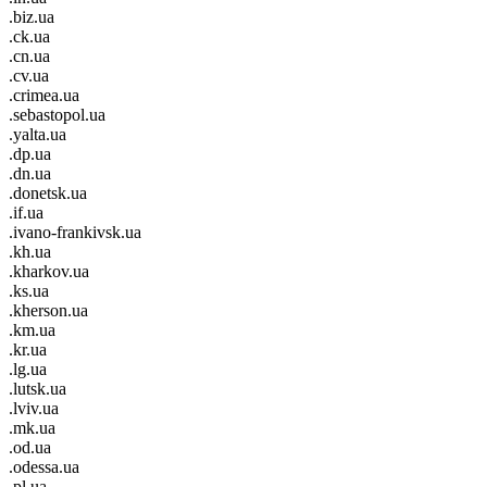
.biz.ua
.ck.ua
.cn.ua
.cv.ua
.crimea.ua
.sebastopol.ua
.yalta.ua
.dp.ua
.dn.ua
.donetsk.ua
.if.ua
.ivano-frankivsk.ua
.kh.ua
.kharkov.ua
.ks.ua
.kherson.ua
.km.ua
.kr.ua
.lg.ua
.lutsk.ua
.lviv.ua
.mk.ua
.od.ua
.odessa.ua
.pl.ua