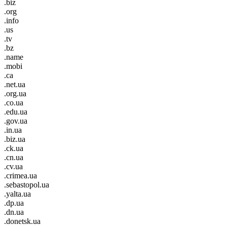
.biz
.org
.info
.us
.tv
.bz
.name
.mobi
.ca
.net.ua
.org.ua
.co.ua
.edu.ua
.gov.ua
.in.ua
.biz.ua
.ck.ua
.cn.ua
.cv.ua
.crimea.ua
.sebastopol.ua
.yalta.ua
.dp.ua
.dn.ua
.donetsk.ua