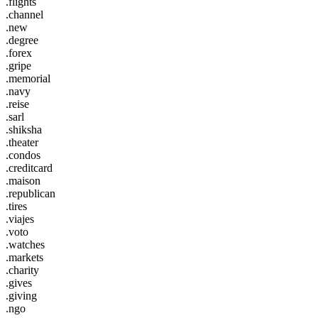
.flights
.channel
.new
.degree
.forex
.gripe
.memorial
.navy
.reise
.sarl
.shiksha
.theater
.condos
.creditcard
.maison
.republican
.tires
.viajes
.voto
.watches
.markets
.charity
.gives
.giving
.ngo