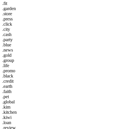
.fit
.garden
.store
.press
.click
.city
.cash
.party
.blue
.news
.gold
.group
.life
.promo
.black
.credit
.earth
.faith
.pet
.global
.kim
.kitchen
.kiwi
.loan
.review