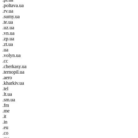
.poltava.ua
.rv.ua
.sumy.ua
.te.ua
.uz.ua
.vn.ua
.zp.ua
.zt.ua
.ua
.volyn.ua
.cc
.cherkasy.ua
.ternopil.ua
.aero
.kharkiv.ua
.tel
.lt.ua
.sm.ua
.fm
.me
.it
.in
.eu
.co