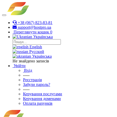
+38 (067) 823-83-81
support@hostpro.ua
Переглянути кошик
0
Українська
English
Русский
Українська
Не знайдено записів
Увійти
Вхід
-----
Реєстрація
Забули пароль?
-----
Керування послугами
Керування доменами
Оплата рахунків