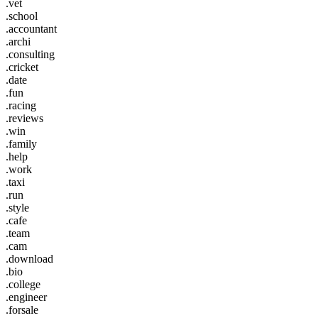
.vet
.school
.accountant
.archi
.consulting
.cricket
.date
.fun
.racing
.reviews
.win
.family
.help
.work
.taxi
.run
.style
.cafe
.team
.cam
.download
.bio
.college
.engineer
.forsale