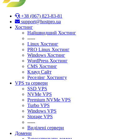
+38 (067) 823-83-81
support@hostpro.ua
Хостинг
Найшвидший Хостинг
-----
Linux Хостинг
PRO Linux Хостинг
Windows Хостинг
WordPress Хостинг
CMS Хостинг
Клауд Сайт
Реселінг Хостингу
VPS та сервери
SSD VPS
NVMe VPS
Premium NVMe VPS
Turbo VPS
Windows VPS
Stоrage VPS
-----
Виділені сервери
Домени
Зареєструвати домен