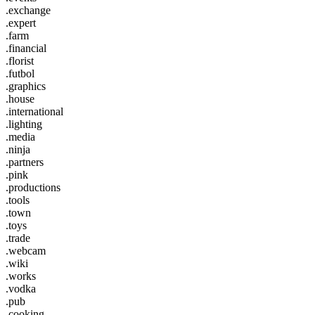
.exchange
.expert
.farm
.financial
.florist
.futbol
.graphics
.house
.international
.lighting
.media
.ninja
.partners
.pink
.productions
.tools
.town
.toys
.trade
.webcam
.wiki
.works
.vodka
.pub
.cooking