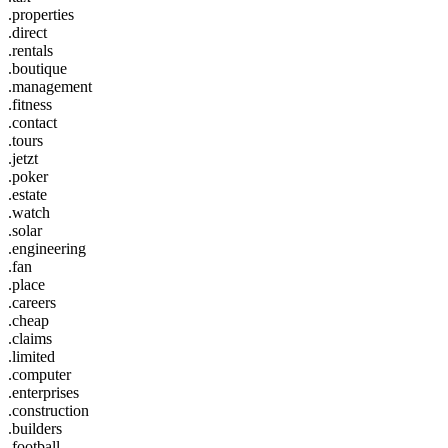
.properties
.direct
.rentals
.boutique
.management
.fitness
.contact
.tours
.jetzt
.poker
.estate
.watch
.solar
.engineering
.fan
.place
.careers
.cheap
.claims
.limited
.computer
.enterprises
.construction
.builders
.football