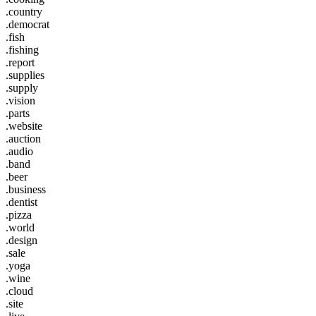
.country
.democrat
.fish
.fishing
.report
.supplies
.supply
.vision
.parts
.website
.auction
.audio
.band
.beer
.business
.dentist
.pizza
.world
.design
.sale
.yoga
.wine
.cloud
.site