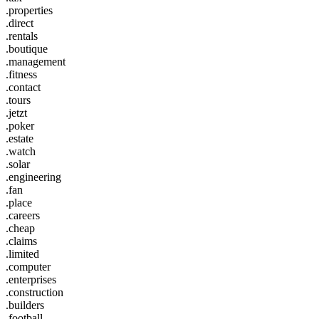
.properties
.direct
.rentals
.boutique
.management
.fitness
.contact
.tours
.jetzt
.poker
.estate
.watch
.solar
.engineering
.fan
.place
.careers
.cheap
.claims
.limited
.computer
.enterprises
.construction
.builders
.football