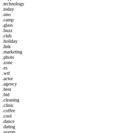
.technology
.today
.uno
.camp
.glass
.buzz
.club
.holiday
.link
.marketing
.photo
.zone
.es
.wtf
.actor
.agency
.best
.bid
.cleaning
.clinic
.coffee
.cool
.dance
.dating
.events