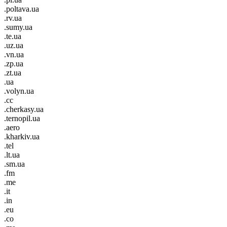
.poltava.ua
.rv.ua
.sumy.ua
.te.ua
.uz.ua
.vn.ua
.zp.ua
.zt.ua
.ua
.volyn.ua
.cc
.cherkasy.ua
.ternopil.ua
.aero
.kharkiv.ua
.tel
.lt.ua
.sm.ua
.fm
.me
.it
.in
.eu
.co