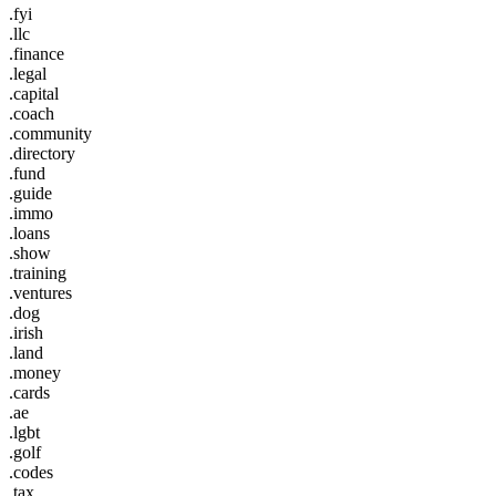
.fyi
.llc
.finance
.legal
.capital
.coach
.community
.directory
.fund
.guide
.immo
.loans
.show
.training
.ventures
.dog
.irish
.land
.money
.cards
.ae
.lgbt
.golf
.codes
.tax