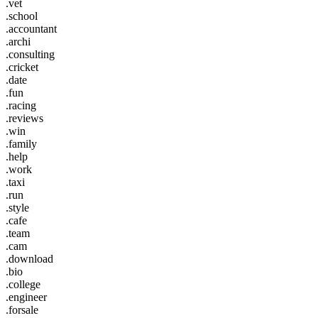
.vet
.school
.accountant
.archi
.consulting
.cricket
.date
.fun
.racing
.reviews
.win
.family
.help
.work
.taxi
.run
.style
.cafe
.team
.cam
.download
.bio
.college
.engineer
.forsale