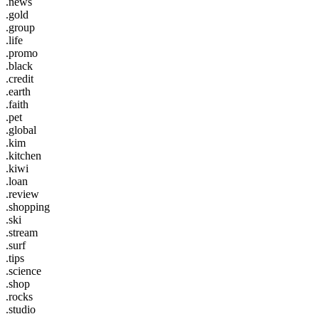
.news
.gold
.group
.life
.promo
.black
.credit
.earth
.faith
.pet
.global
.kim
.kitchen
.kiwi
.loan
.review
.shopping
.ski
.stream
.surf
.tips
.science
.shop
.rocks
.studio