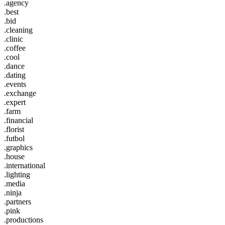
.agency
.best
.bid
.cleaning
.clinic
.coffee
.cool
.dance
.dating
.events
.exchange
.expert
.farm
.financial
.florist
.futbol
.graphics
.house
.international
.lighting
.media
.ninja
.partners
.pink
.productions