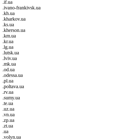
.if.ua
.ivano-frankivsk.ua
.kh.ua
.kharkov.ua
.ks.ua
.kherson.ua
.km.ua
.kr.ua
.lg.ua
.lutsk.ua
.lviv.ua
.mk.ua
.od.ua
.odessa.ua
.pl.ua
.poltava.ua
.rv.ua
.sumy.ua
.te.ua
.uz.ua
.vn.ua
.zp.ua
.zt.ua
.ua
.volyn.ua