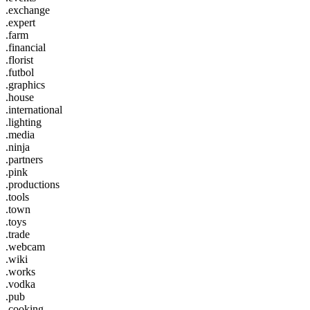
.exchange
.expert
.farm
.financial
.florist
.futbol
.graphics
.house
.international
.lighting
.media
.ninja
.partners
.pink
.productions
.tools
.town
.toys
.trade
.webcam
.wiki
.works
.vodka
.pub
.cooking