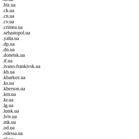
.biz.ua
.ck.ua
.cn.ua
.cv.ua
.crimea.ua
.sebastopol.ua
.yalta.ua
.dp.ua
.dn.ua
.donetsk.ua
.if.ua
.ivano-frankivsk.ua
.kh.ua
.kharkov.ua
.ks.ua
.kherson.ua
.km.ua
.kr.ua
.lg.ua
.lutsk.ua
.lviv.ua
.mk.ua
.od.ua
.odessa.ua
.pl.ua