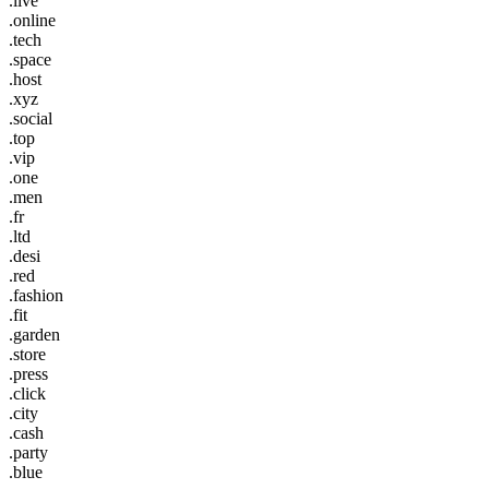
.live
.online
.tech
.space
.host
.xyz
.social
.top
.vip
.one
.men
.fr
.ltd
.desi
.red
.fashion
.fit
.garden
.store
.press
.click
.city
.cash
.party
.blue