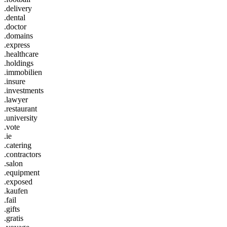
.delivery
.dental
.doctor
.domains
.express
.healthcare
.holdings
.immobilien
.insure
.investments
.lawyer
.restaurant
.university
.vote
.ie
.catering
.contractors
.salon
.equipment
.exposed
.kaufen
.fail
.gifts
.gratis