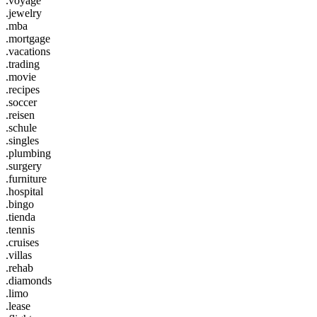
.voyage
.jewelry
.mba
.mortgage
.vacations
.trading
.movie
.recipes
.soccer
.reisen
.schule
.singles
.plumbing
.surgery
.furniture
.hospital
.bingo
.tienda
.tennis
.cruises
.villas
.rehab
.diamonds
.limo
.lease