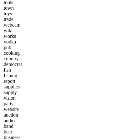
.tools
.town
.toys
.trade
.webcam
.wiki
.works
.vodka
.pub
.cooking
.country
.democrat
.fish
.fishing
.report
.supplies
.supply
.vision
.parts
.website
.auction
.audio
.band
.beer
.business