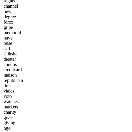
.flights
.channel
.new
.degree
.forex
.gripe
.memorial
.navy
.reise
.sarl
.shiksha
.theater
.condos
.creditcard
.maison
.republican
.tires
.viajes
.voto
.watches
.markets
.charity
.gives
.giving
.ngo