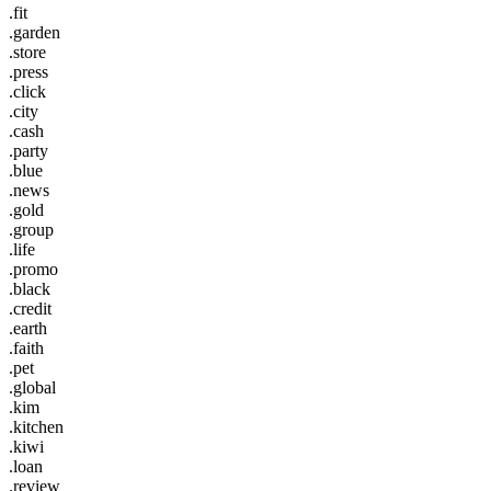
.fit
.garden
.store
.press
.click
.city
.cash
.party
.blue
.news
.gold
.group
.life
.promo
.black
.credit
.earth
.faith
.pet
.global
.kim
.kitchen
.kiwi
.loan
.review