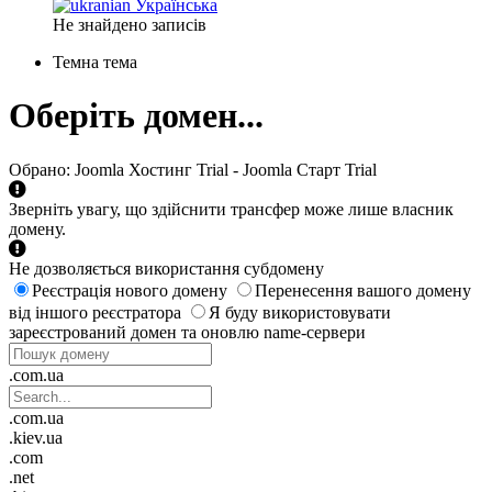
Українська
Не знайдено записів
Темна тема
Оберіть домен...
Обрано:
Joomla Хостинг Trial - Joomla Старт Trial
Зверніть увагу, що здійснити трансфер може лише власник
домену.
Не дозволяється використання субдомену
Реєстрація нового домену
Перенесення вашого домену
від іншого реєстратора
Я буду використовувати
зареєстрований домен та оновлю name-сервери
.com.ua
.com.ua
.kiev.ua
.com
.net