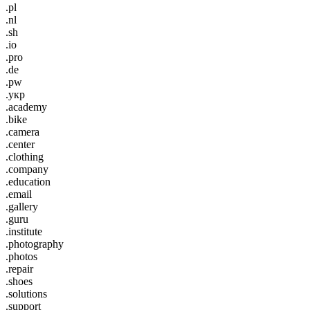
.pl
.nl
.sh
.io
.pro
.de
.pw
.укр
.academy
.bike
.camera
.center
.clothing
.company
.education
.email
.gallery
.guru
.institute
.photography
.photos
.repair
.shoes
.solutions
.support