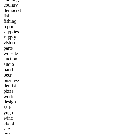
.country
.democrat
.fish
.fishing
.report
.supplies
.supply
.vision
.parts
.website
.auction
.audio
.band
.beer
.business
.dentist
.pizza
.world
.design
.sale
.yoga
.wine
.cloud
.site