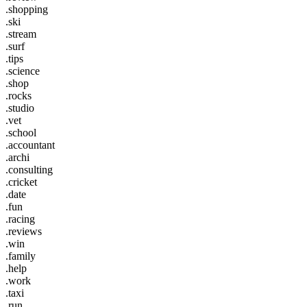
.shopping
.ski
.stream
.surf
.tips
.science
.shop
.rocks
.studio
.vet
.school
.accountant
.archi
.consulting
.cricket
.date
.fun
.racing
.reviews
.win
.family
.help
.work
.taxi
.run