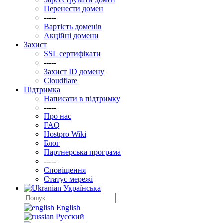
Перенести домен
-----
Вартість доменів
Акційні домени
Захист
SSL сертифікати
-----
Захист ID домену
Clоudflare
Підтримка
Написати в підтримку
-----
Про нас
FAQ
Hostpro Wiki
Блог
Партнерська програма
-----
Сповіщення
Статус мережі
Українська
English
Русский