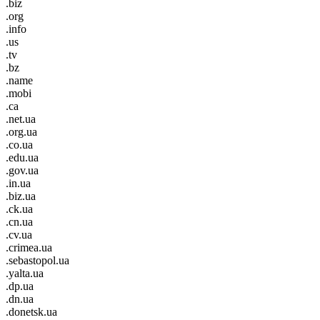
.biz
.org
.info
.us
.tv
.bz
.name
.mobi
.ca
.net.ua
.org.ua
.co.ua
.edu.ua
.gov.ua
.in.ua
.biz.ua
.ck.ua
.cn.ua
.cv.ua
.crimea.ua
.sebastopol.ua
.yalta.ua
.dp.ua
.dn.ua
.donetsk.ua