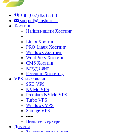
+38 (067) 823-83-81
support@hostpro.ua
Хостинг
Найшвидший Хостинг
-----
Linux Хостинг
PRO Linux Хостинг
Windows Хостинг
WordPress Хостинг
CMS Хостинг
Клауд Сайт
Реселінг Хостингу
VPS та сервери
SSD VPS
NVMe VPS
Premium NVMe VPS
Turbo VPS
Windows VPS
Stоrage VPS
-----
Виділені сервери
Домени
Зареєструвати домен