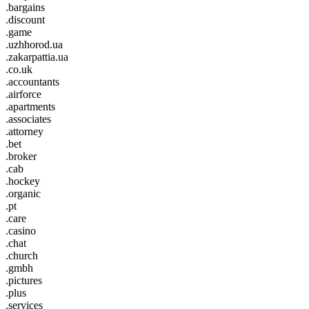
.bargains
.discount
.game
.uzhhorod.ua
.zakarpattia.ua
.co.uk
.accountants
.airforce
.apartments
.associates
.attorney
.bet
.broker
.cab
.hockey
.organic
.pt
.care
.casino
.chat
.church
.gmbh
.pictures
.plus
.services