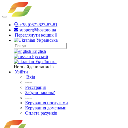
+38 (067) 823-83-81
support@hostpro.ua
Переглянути кошик
0
Українська
English
Русский
Українська
Не знайдено записів
Увійти
Вхід
-----
Реєстрація
Забули пароль?
-----
Керування послугами
Керування доменами
Оплата рахунків