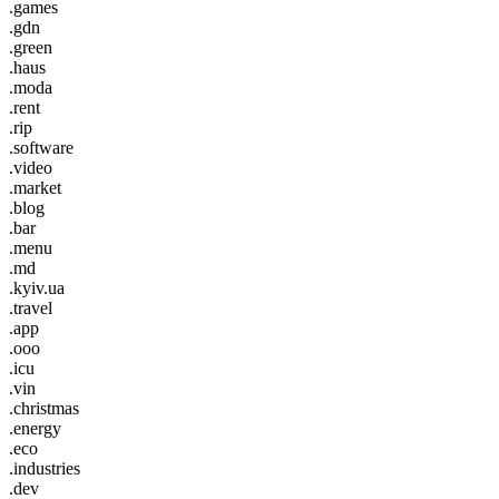
.games
.gdn
.green
.haus
.moda
.rent
.rip
.software
.video
.market
.blog
.bar
.menu
.md
.kyiv.ua
.travel
.app
.ooo
.icu
.vin
.christmas
.energy
.eco
.industries
.dev