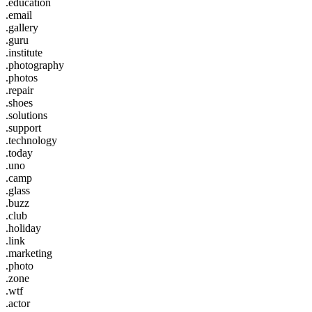
.education
.email
.gallery
.guru
.institute
.photography
.photos
.repair
.shoes
.solutions
.support
.technology
.today
.uno
.camp
.glass
.buzz
.club
.holiday
.link
.marketing
.photo
.zone
.wtf
.actor