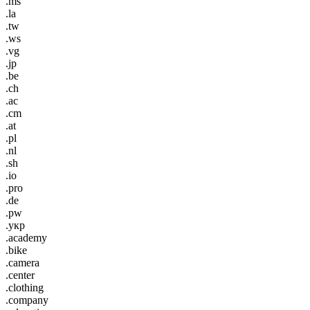
.ms
.la
.tw
.ws
.vg
.jp
.be
.ch
.ac
.cm
.at
.pl
.nl
.sh
.io
.pro
.de
.pw
.укр
.academy
.bike
.camera
.center
.clothing
.company