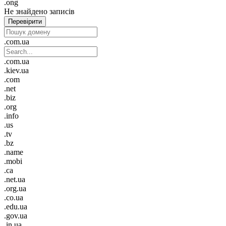
.ong
Не знайдено записів
Перевірити
.com.ua
.com.ua
.kiev.ua
.com
.net
.biz
.org
.info
.us
.tv
.bz
.name
.mobi
.ca
.net.ua
.org.ua
.co.ua
.edu.ua
.gov.ua
.in.ua