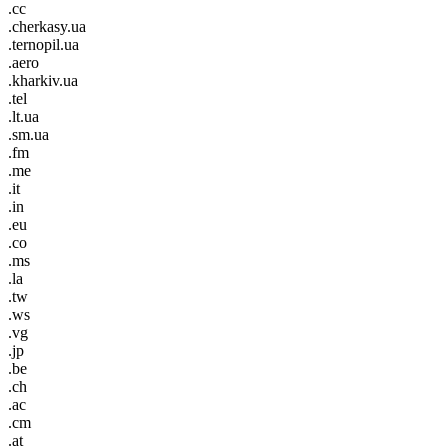
.cc
.cherkasy.ua
.ternopil.ua
.aero
.kharkiv.ua
.tel
.lt.ua
.sm.ua
.fm
.me
.it
.in
.eu
.co
.ms
.la
.tw
.ws
.vg
.jp
.be
.ch
.ac
.cm
.at