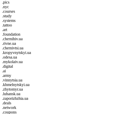
.pics
.nyc
.courses
.study
.systems
.tattoo
.art
.foundation
.chernihiv.ua
.rivne.ua
.chernivtsi.ua
.kropyvnytskyi.ua
.odesa.ua
.mykolaiv.ua
.digital
.ai
.army
.vinnytsia.ua
.khmelnytskyi.ua
.zhytomyr.ua
.luhansk.ua
.zaporizhzhia.ua
.deals
.network
.coupons