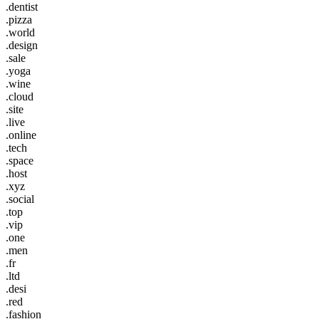
.dentist
.pizza
.world
.design
.sale
.yoga
.wine
.cloud
.site
.live
.online
.tech
.space
.host
.xyz
.social
.top
.vip
.one
.men
.fr
.ltd
.desi
.red
.fashion