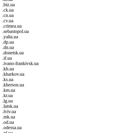
.biz.ua
.ck.ua
.cn.ua
.cv.ua
.crimea.ua
.sebastopol.ua
.yalta.ua
.dp.ua
.dn.ua
.donetsk.ua
.if.ua
.ivano-frankivsk.ua
.kh.ua
.kharkov.ua
.ks.ua
.kherson.ua
.km.ua
.kr.ua
.lg.ua
.lutsk.ua
.lviv.ua
.mk.ua
.od.ua
.odessa.ua
.pl.ua