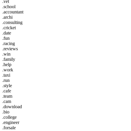
.vet
.school
.accountant
.archi
.consulting
.cricket
.date
.fun
.racing
.reviews
.win
.family
.help
.work
.taxi
.run
.style
.cafe
.team
.cam
.download
.bio
.college
.engineer
.forsale