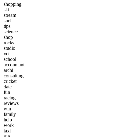
.shopping
.ski
.stream
.surf
.tips
.science
.shop
.rocks
.studio
.vet
.school
.accountant
.archi
.consulting
.cricket
.date
.fun
.racing
.reviews
.win
.family
.help
.work
.taxi
.run