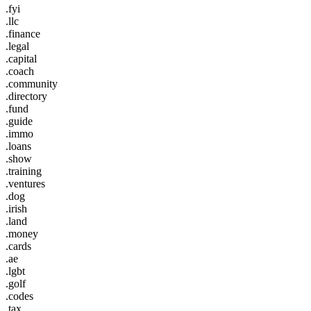
.fyi
.llc
.finance
.legal
.capital
.coach
.community
.directory
.fund
.guide
.immo
.loans
.show
.training
.ventures
.dog
.irish
.land
.money
.cards
.ae
.lgbt
.golf
.codes
.tax