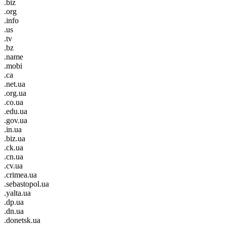
.biz
.org
.info
.us
.tv
.bz
.name
.mobi
.ca
.net.ua
.org.ua
.co.ua
.edu.ua
.gov.ua
.in.ua
.biz.ua
.ck.ua
.cn.ua
.cv.ua
.crimea.ua
.sebastopol.ua
.yalta.ua
.dp.ua
.dn.ua
.donetsk.ua