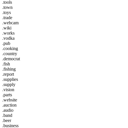
.tools
.town
.toys
.trade
.webcam
.wiki
.works
.vodka
.pub
.cooking
.country
.democrat
.fish
.fishing
.report
.supplies
.supply
.vision
.parts
.website
.auction
.audio
.band
.beer
.business