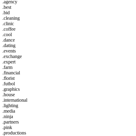
.agency
.best
.bid
.cleaning
.clinic
.coffee
.cool
.dance
.dating
.events
.exchange
.expert
.farm
.financial
.florist
.futbol
.graphics
.house
.international
.lighting
.media
.ninja
.partners
.pink
.productions