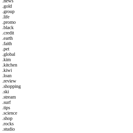
.news
.gold
.group
.life
.promo
.black
.credit
.earth
.faith
.pet
.global
.kim
.kitchen
.kiwi
.loan
.review
.shopping
.ski
.stream
.surf
.tips
.science
.shop
.rocks
.studio