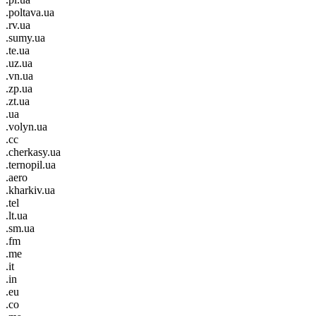
.poltava.ua
.rv.ua
.sumy.ua
.te.ua
.uz.ua
.vn.ua
.zp.ua
.zt.ua
.ua
.volyn.ua
.cc
.cherkasy.ua
.ternopil.ua
.aero
.kharkiv.ua
.tel
.lt.ua
.sm.ua
.fm
.me
.it
.in
.eu
.co