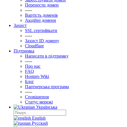
Перенести домен
-----
Вартість доменів
Акційні домени
Захист
SSL сертифікати
-----
Захист ID домену
Clоudflare
Підтримка
Написати в підтримку
-----
Про нас
FAQ
Hostpro Wiki
Блог
Партнерська програма
-----
Сповіщення
Статус мережі
Українська
English
Русский