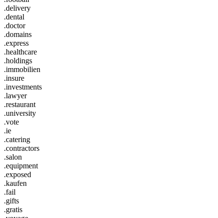
.delivery
.dental
.doctor
.domains
.express
.healthcare
.holdings
.immobilien
.insure
.investments
.lawyer
.restaurant
.university
.vote
.ie
.catering
.contractors
.salon
.equipment
.exposed
.kaufen
.fail
.gifts
.gratis