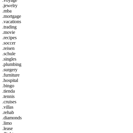
.voyage
.jewelry
.mba
.mortgage
.vacations
.trading
.movie
.recipes
.soccer
.reisen
.schule
.singles
.plumbing
.surgery
.furniture
.hospital
.bingo
.tienda
.tennis
.cruises
.villas
.rehab
.diamonds
.limo
.lease