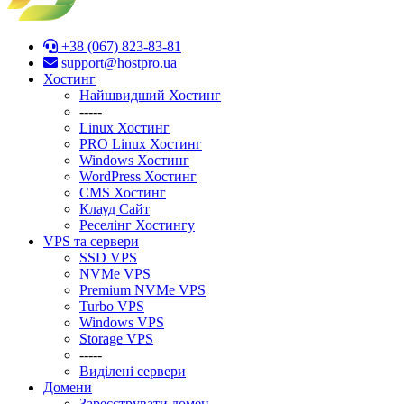
+38 (067) 823-83-81
support@hostpro.ua
Хостинг
Найшвидший Хостинг
-----
Linux Хостинг
PRO Linux Хостинг
Windows Хостинг
WordPress Хостинг
CMS Хостинг
Клауд Сайт
Реселінг Хостингу
VPS та сервери
SSD VPS
NVMe VPS
Premium NVMe VPS
Turbo VPS
Windows VPS
Stоrage VPS
-----
Виділені сервери
Домени
Зареєструвати домен