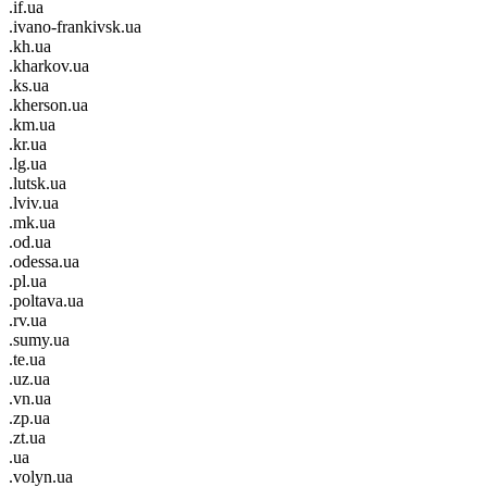
.if.ua
.ivano-frankivsk.ua
.kh.ua
.kharkov.ua
.ks.ua
.kherson.ua
.km.ua
.kr.ua
.lg.ua
.lutsk.ua
.lviv.ua
.mk.ua
.od.ua
.odessa.ua
.pl.ua
.poltava.ua
.rv.ua
.sumy.ua
.te.ua
.uz.ua
.vn.ua
.zp.ua
.zt.ua
.ua
.volyn.ua