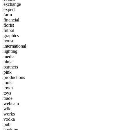
.exchange
.expert
.farm
.financial
.florist
.futbol
.graphics
.house
.international
.lighting
.media
.ninja
.partners
.pink
.productions
.tools
.town
.toys
.trade
.webcam
.wiki
.works
.vodka
.pub
.cooking