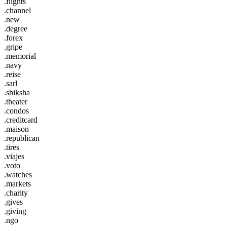
.flights
.channel
.new
.degree
.forex
.gripe
.memorial
.navy
.reise
.sarl
.shiksha
.theater
.condos
.creditcard
.maison
.republican
.tires
.viajes
.voto
.watches
.markets
.charity
.gives
.giving
.ngo