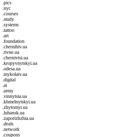
.pics
.nyc
.courses
.study
.systems
.tattoo
.art
.foundation
.chernihiv.ua
.rivne.ua
.chernivtsi.ua
.kropyvnytskyi.ua
.odesa.ua
.mykolaiv.ua
.digital
.ai
.army
.vinnytsia.ua
.khmelnytskyi.ua
.zhytomyr.ua
.luhansk.ua
.zaporizhzhia.ua
.deals
.network
.coupons