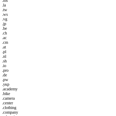
.ms
.la
.tw
.ws
.vg
.jp
.be
.ch
.ac
.cm
.at
.pl
.nl
.sh
.io
.pro
.de
.pw
.укр
.academy
.bike
.camera
.center
.clothing
.company