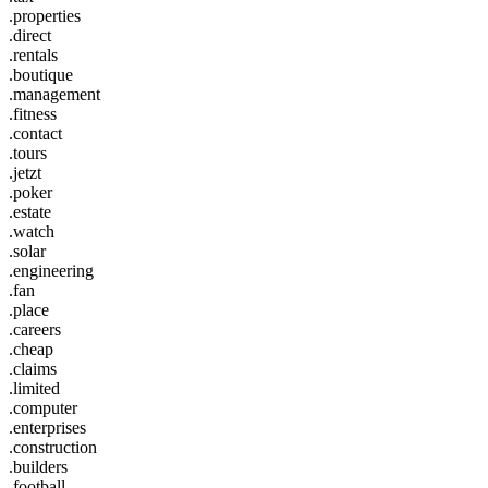
.properties
.direct
.rentals
.boutique
.management
.fitness
.contact
.tours
.jetzt
.poker
.estate
.watch
.solar
.engineering
.fan
.place
.careers
.cheap
.claims
.limited
.computer
.enterprises
.construction
.builders
.football