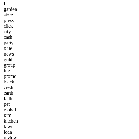
.fit
.garden
.store
.press
.click
.city
.cash
.party
.blue
.news
.gold
.group
.life
.promo
.black
.credit
.earth
.faith
.pet
.global
.kim
.kitchen
.kiwi
.loan
.review