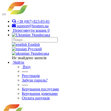
+38 (067) 823-83-81
support@hostpro.ua
Переглянути кошик
0
Українська
English
Русский
Українська
Не знайдено записів
Увійти
Вхід
-----
Реєстрація
Забули пароль?
-----
Керування послугами
Керування доменами
Оплата рахунків