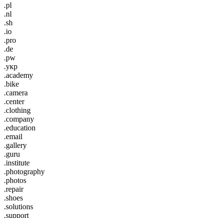
.pl
.nl
.sh
.io
.pro
.de
.pw
.укр
.academy
.bike
.camera
.center
.clothing
.company
.education
.email
.gallery
.guru
.institute
.photography
.photos
.repair
.shoes
.solutions
.support