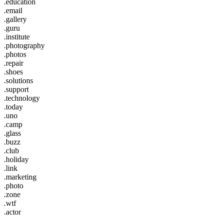
.education
.email
.gallery
.guru
.institute
.photography
.photos
.repair
.shoes
.solutions
.support
.technology
.today
.uno
.camp
.glass
.buzz
.club
.holiday
.link
.marketing
.photo
.zone
.wtf
.actor