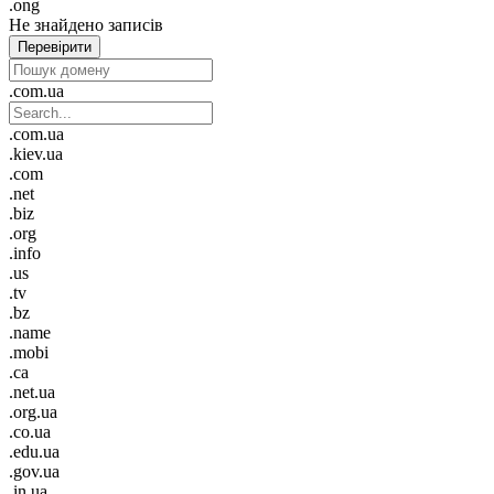
.ong
Не знайдено записів
Перевірити
.com.ua
.com.ua
.kiev.ua
.com
.net
.biz
.org
.info
.us
.tv
.bz
.name
.mobi
.ca
.net.ua
.org.ua
.co.ua
.edu.ua
.gov.ua
.in.ua