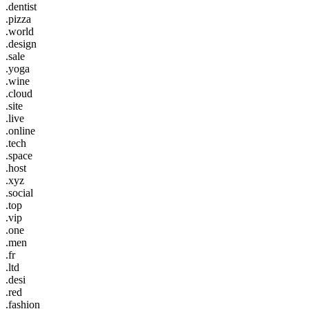
.dentist
.pizza
.world
.design
.sale
.yoga
.wine
.cloud
.site
.live
.online
.tech
.space
.host
.xyz
.social
.top
.vip
.one
.men
.fr
.ltd
.desi
.red
.fashion