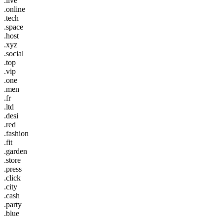
.live
.online
.tech
.space
.host
.xyz
.social
.top
.vip
.one
.men
.fr
.ltd
.desi
.red
.fashion
.fit
.garden
.store
.press
.click
.city
.cash
.party
.blue