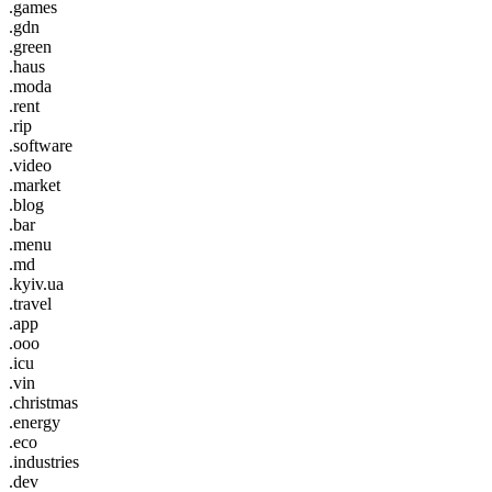
.games
.gdn
.green
.haus
.moda
.rent
.rip
.software
.video
.market
.blog
.bar
.menu
.md
.kyiv.ua
.travel
.app
.ooo
.icu
.vin
.christmas
.energy
.eco
.industries
.dev