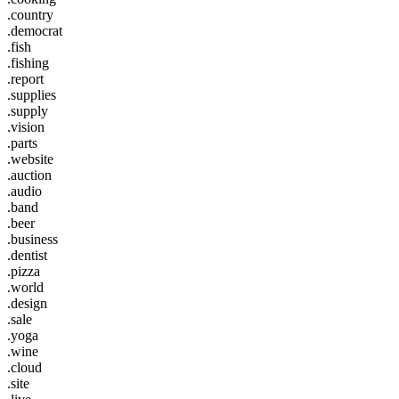
.country
.democrat
.fish
.fishing
.report
.supplies
.supply
.vision
.parts
.website
.auction
.audio
.band
.beer
.business
.dentist
.pizza
.world
.design
.sale
.yoga
.wine
.cloud
.site