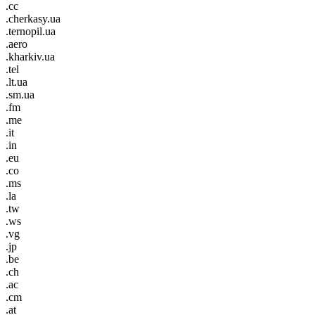
.cc
.cherkasy.ua
.ternopil.ua
.aero
.kharkiv.ua
.tel
.lt.ua
.sm.ua
.fm
.me
.it
.in
.eu
.co
.ms
.la
.tw
.ws
.vg
.jp
.be
.ch
.ac
.cm
.at