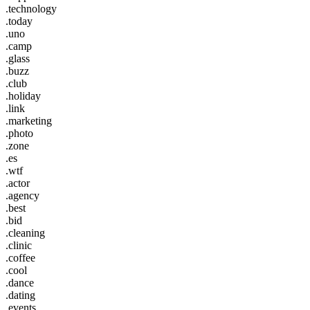
.technology
.today
.uno
.camp
.glass
.buzz
.club
.holiday
.link
.marketing
.photo
.zone
.es
.wtf
.actor
.agency
.best
.bid
.cleaning
.clinic
.coffee
.cool
.dance
.dating
.events