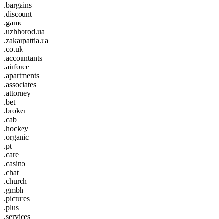
.bargains
.discount
.game
.uzhhorod.ua
.zakarpattia.ua
.co.uk
.accountants
.airforce
.apartments
.associates
.attorney
.bet
.broker
.cab
.hockey
.organic
.pt
.care
.casino
.chat
.church
.gmbh
.pictures
.plus
.services