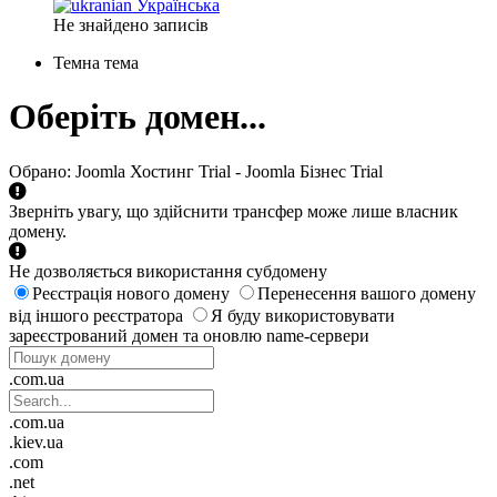
Українська
Не знайдено записів
Темна тема
Оберіть домен...
Обрано:
Joomla Хостинг Trial - Joomla Бізнес Trial
Зверніть увагу, що здійснити трансфер може лише власник
домену.
Не дозволяється використання субдомену
Реєстрація нового домену
Перенесення вашого домену
від іншого реєстратора
Я буду використовувати
зареєстрований домен та оновлю name-сервери
.com.ua
.com.ua
.kiev.ua
.com
.net