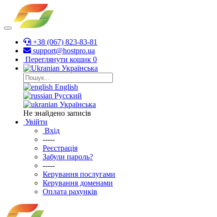
+38 (067) 823-83-81
support@hostpro.ua
Переглянути кошик
0
Українська
English
Русский
Українська
Не знайдено записів
Увійти
Вхід
-----
Реєстрація
Забули пароль?
-----
Керування послугами
Керування доменами
Оплата рахунків