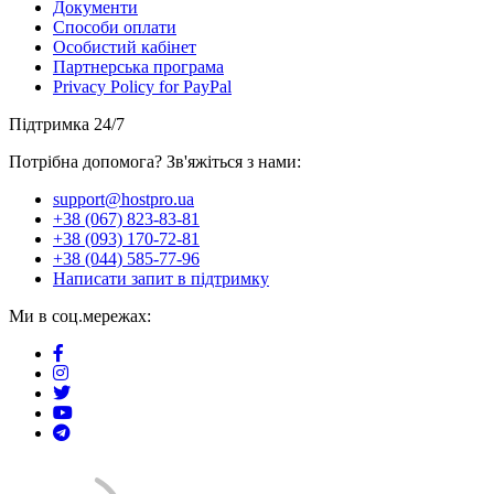
Документи
Способи оплати
Особистий кабінет
Партнерська програма
Privacy Policy for PayPal
Підтримка 24/7
Потрібна допомога? Зв'яжіться з нами:
support@hostpro.ua
+38 (067) 823-83-81
+38 (093) 170-72-81
+38 (044) 585-77-96
Написати запит в підтримку
Ми в соц.мережах: