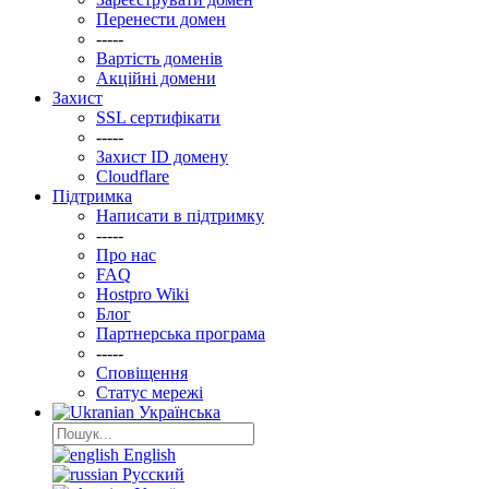
Перенести домен
-----
Вартість доменів
Акційні домени
Захист
SSL сертифікати
-----
Захист ID домену
Clоudflare
Підтримка
Написати в підтримку
-----
Про нас
FAQ
Hostpro Wiki
Блог
Партнерська програма
-----
Сповіщення
Статус мережі
Українська
English
Русский