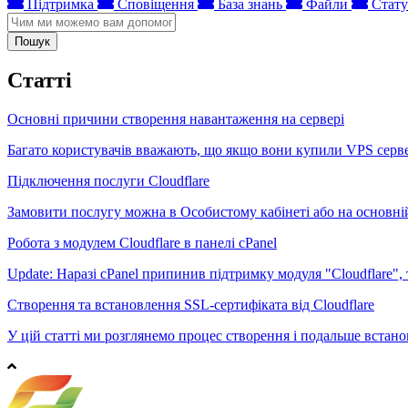
Підтримка
Сповіщення
База знань
Файли
Стату
Пошук
Статті
Основні причини створення навантаження на сервері
Багато користувачів вважають, що якщо вони купили VPS сервер
Підключення послуги Cloudflare
Замовити послугу можна в Особистому кабінеті або на основній 
Робота з модулем Cloudflare в панелі cPanel
Update: Наразі сPanel припинив підтримку модуля "Cloudflare",
Створення та встановлення SSL-сертифіката від Cloudflare
У цій статті ми розглянемо процес створення і подальше встанов