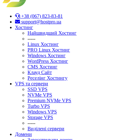
+38 (067) 823-83-81
support@hostpro.ua
Хостинг
Найшвидший Хостинг
-----
Linux Хостинг
PRO Linux Хостинг
Windows Хостинг
WordPress Хостинг
CMS Хостинг
Клауд Сайт
Реселінг Хостингу
VPS та сервери
SSD VPS
NVMe VPS
Premium NVMe VPS
Turbo VPS
Windows VPS
Stоrage VPS
-----
Виділені сервери
Домени
Зареєструвати домен