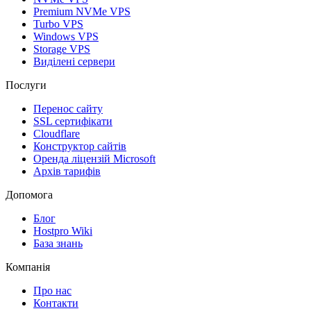
Premium NVMe VPS
Turbo VPS
Windows VPS
Storage VPS
Виділені сервери
Послуги
Перенос сайту
SSL сертифікати
Clоudflare
Конструктор сайтів
Оренда ліцензій Microsoft
Архів тарифів
Допомога
Блог
Hostpro Wiki
База знань
Компанія
Про нас
Контакти