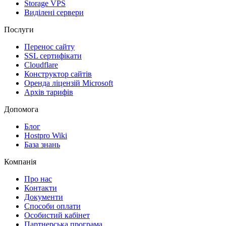
Storage VPS
Виділені сервери
Послуги
Перенос сайту
SSL сертифікати
Clоudflare
Конструктор сайтів
Оренда ліцензій Microsoft
Архів тарифів
Допомога
Блог
Hostpro Wiki
База знань
Компанія
Про нас
Контакти
Документи
Способи оплати
Особистий кабінет
Партнерська програма