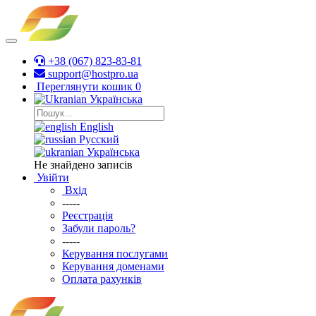
+38 (067) 823-83-81
support@hostpro.ua
Переглянути кошик
0
Українська
English
Русский
Українська
Не знайдено записів
Увійти
Вхід
-----
Реєстрація
Забули пароль?
-----
Керування послугами
Керування доменами
Оплата рахунків