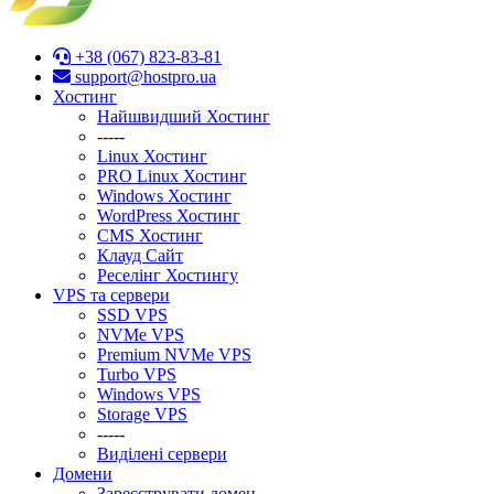
+38 (067) 823-83-81
support@hostpro.ua
Хостинг
Найшвидший Хостинг
-----
Linux Хостинг
PRO Linux Хостинг
Windows Хостинг
WordPress Хостинг
CMS Хостинг
Клауд Сайт
Реселінг Хостингу
VPS та сервери
SSD VPS
NVMe VPS
Premium NVMe VPS
Turbo VPS
Windows VPS
Stоrage VPS
-----
Виділені сервери
Домени
Зареєструвати домен