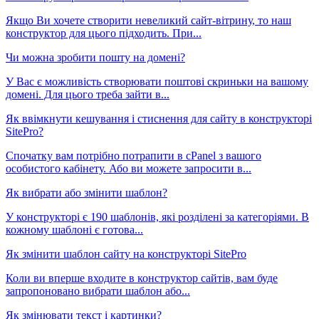
Якщо Ви хочете створити невеликий сайт-вітрину, то наш
конструктор для цього підходить. При...
Чи можна зробити пошту на домені?
У Вас є можливість створювати поштові скриньки на вашому
домені. Для цього треба зайти в...
Як ввімкнути кешування і стиснення для сайту в конструкторі
SitePro?
Спочатку вам потрібно потрапити в cPanel з вашого
особистого кабінету. Або ви можете запросити в...
Як вибрати або змінити шаблон?
У конструкторі є 190 шаблонів, які розділені за категоріями. В
кожному шаблоні є готова...
Як змінити шаблон сайту на конструкторі SitePro
Коли ви вперше входите в конструктор сайтів, вам буде
запропоновано вибрати шаблон або...
Як змінювати текст і картинки?