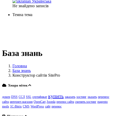
Українська
Не знайдено записів
Темна тема
База знань
Головна
База знань
Конструктор сайтів SitePro
Хмара міток
купить
домен
DNS
ССЛ
SSL
сертификат
заказать
хостинг
зказать
перенеос
сайта
интернет-магазин
OpenCart
Joomla
перенос сайта
сменить хостинг
magento
modx
1C-Bitrix
CMS
WordPress
сайт
перенос