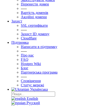
Перенести домен
-----
Вартість доменів
Акційні домени
Захист
SSL сертифікати
-----
Захист ID домену
Clоudflare
Підтримка
Написати в підтримку
-----
Про нас
FAQ
Hostpro Wiki
Блог
Партнерська програма
-----
Сповіщення
Статус мережі
Українська
English
Русский