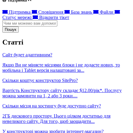
Підтримка
Підтримка
Сповіщення
База знань
Файли
Статус мережі
Відкрити тікет
Пошук
Статті
Сайт будет адаптивним?
Якщо Ви не міняєте місцями блоки і не додаєте нових, то
мобільна і Tablet версія налаштовані за...
Скільки коштує конструктор SitePro?
Вартість Конструктору сайту складає $12.00/рік*. Послугу
можна замовити на 1, 2 або 3 роки....
Скільки місця на хостингу буде доступно сайту?
2ГБ дискового простору. Цього цілком достатньо для
невеликого сайту. Для того, щоб заощадити...
У конструкторі можна зробити інтернет-магазин?