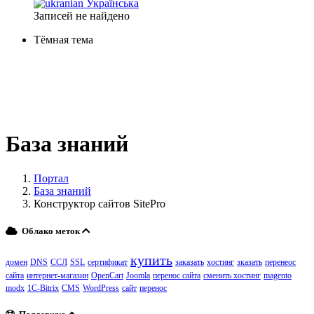
Українська
Записей не найдено
Тёмная тема
База знаний
Портал
База знаний
Конструктор сайтов SitePro
Облако меток
купить
домен
DNS
ССЛ
SSL
сертификат
заказать
хостинг
зказать
перенеос
сайта
интернет-магазин
OpenCart
Joomla
перенос сайта
сменить хостинг
magento
modx
1C-Bitrix
CMS
WordPress
сайт
перенос