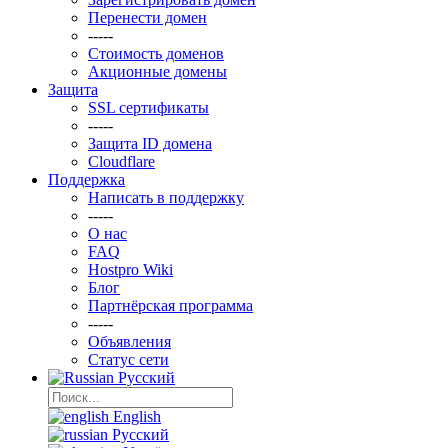
Перенести домен
-----
Стоимость доменов
Акционные домены
Защита
SSL сертификаты
-----
Защита ID домена
Clоudflare
Поддержка
Написать в поддержку
-----
О нас
FAQ
Hostpro Wiki
Блог
Партнёрская программа
-----
Объявления
Статус сети
Русский
English
Русский