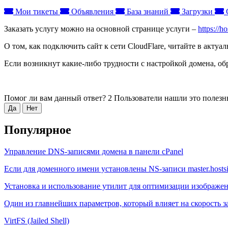
Мои тикеты
Объявления
База знаний
Загрузки
Заказать услугу можно на основной странице услуги –
https://h
О том, как подключить сайт к сети CloudFlare, читайте в актуал
Если возникнут какие-либо трудности с настройкой домена, обр
Помог ли вам данный ответ?
2 Пользователи нашли это полезн
Да
Нет
Популярное
Управление DNS-записями домена в панели cPanel
Если для доменного имени установлены NS-записи master.hostsila.
Установка и использование утилит для оптимизации изображений
Один из главнейших параметров, который влияет на скорость заг
VirtFS (Jailed Shell)