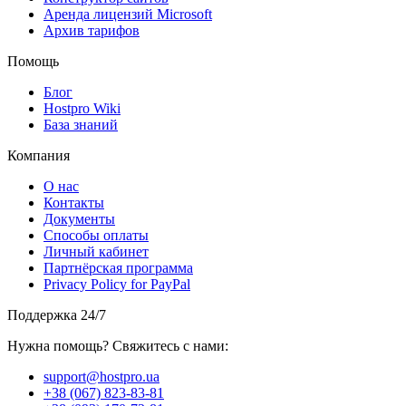
Аренда лицензий Microsoft
Архив тарифов
Помощь
Блог
Hostpro Wiki
База знаний
Компания
О нас
Контакты
Документы
Способы оплаты
Личный кабинет
Партнёрская программа
Privacy Policy for PayPal
Поддержка 24/7
Нужна помощь? Свяжитесь с нами:
support@hostpro.ua
+38 (067) 823-83-81