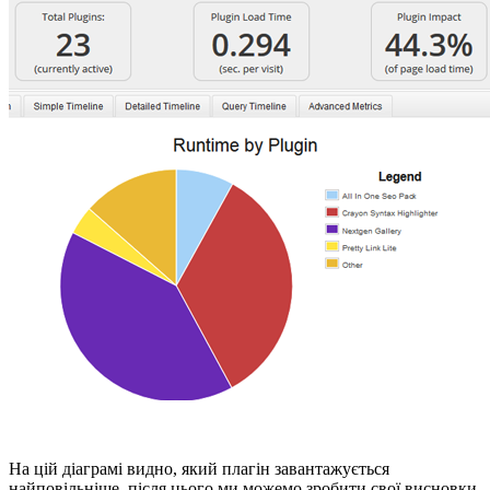
На цій діаграмі видно, який плагін завантажується
найповільніше, після цього ми можемо зробити свої висновки.