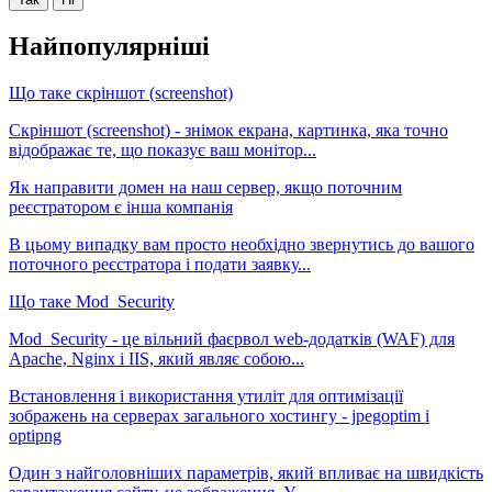
Найпопулярніші
Що таке скріншот (screenshot)
Скріншот (screenshot) - знімок екрана, картинка, яка точно
відображає те, що показує ваш монітор...
Як направити домен на наш сервер, якщо поточним
реєстратором є інша компанія
В цьому випадку вам просто необхідно звернутись до вашого
поточного реєстратора і подати заявку...
Що таке Mod_Security
Mod_Security - це вільний фаєрвол web-додатків (WAF) для
Apache, Nginx і IIS, який являє собою...
Встановлення і використання утиліт для оптимізації
зображень на серверах загального хостингу - jpegoptim і
optipng
Один з найголовніших параметрів, який впливає на швидкість