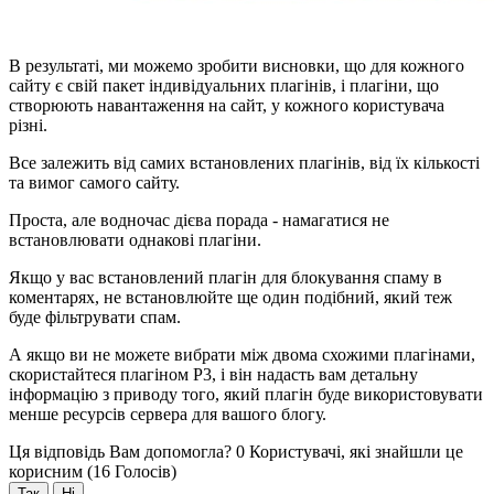
В результаті, ми можемо зробити висновки, що для кожного
сайту є свій пакет індивідуальних плагінів, і плагіни, що
створюють навантаження на сайт, у кожного користувача
різні.
Все залежить від самих встановлених плагінів, від їх кількості
та вимог самого сайту.
Проста, але водночас дієва порада - намагатися не
встановлювати однакові плагіни.
Якщо у вас встановлений плагін для блокування спаму в
коментарях, не встановлюйте ще один подібний, який теж
буде фільтрувати спам.
А якщо ви не можете вибрати між двома схожими плагінами,
скористайтеся плагіном P3, і він надасть вам детальну
інформацію з приводу того, який плагін буде використовувати
менше ресурсів сервера для вашого блогу.
Ця відповідь Вам допомогла?
0 Користувачі, які знайшли це
корисним (16 Голосів)
Так
Ні