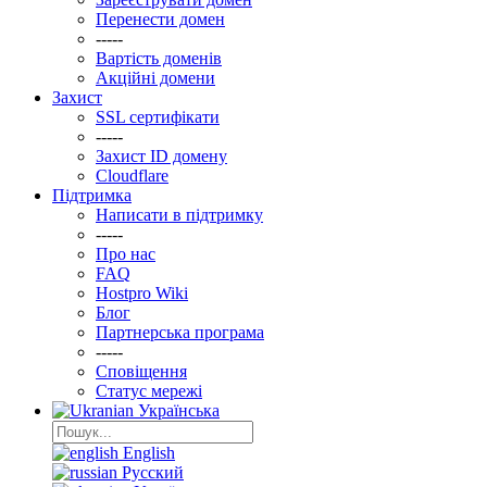
Перенести домен
-----
Вартість доменів
Акційні домени
Захист
SSL сертифікати
-----
Захист ID домену
Clоudflare
Підтримка
Написати в підтримку
-----
Про нас
FAQ
Hostpro Wiki
Блог
Партнерська програма
-----
Сповіщення
Статус мережі
Українська
English
Русский