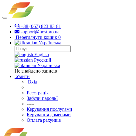
+38 (067) 823-83-81
support@hostpro.ua
Переглянути кошик
0
Українська
English
Русский
Українська
Не знайдено записів
Увійти
Вхід
-----
Реєстрація
Забули пароль?
-----
Керування послугами
Керування доменами
Оплата рахунків