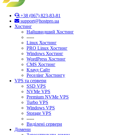
+38 (067) 823-83-81
support@hostpro.ua
Хостинг
Найшвидший Хостинг
-----
Linux Хостинг
PRO Linux Хостинг
Windows Хостинг
WordPress Хостинг
CMS Хостинг
Клауд Сайт
Реселінг Хостингу
VPS та сервери
SSD VPS
NVMe VPS
Premium NVMe VPS
Turbo VPS
Windows VPS
Stоrage VPS
-----
Виділені сервери
Домени
Зареєструвати домен