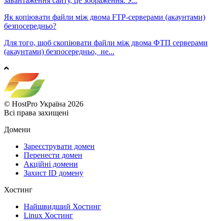
завантаження сайту, це зображення. У...
Як копіювати файли між двома FTP-серверами (акаунтами)
безпосередньо?
Для того, щоб скопіювати файли між двома ФТП серверами
(акаунтами) безпосередньо, не...
© HostPro Україна 2026
Всі права захищені
Домени
Зареєструвати домен
Перенести домен
Акційні домени
Захист ID домену
Хостинг
Найшвидший Хостинг
Linux Хостинг