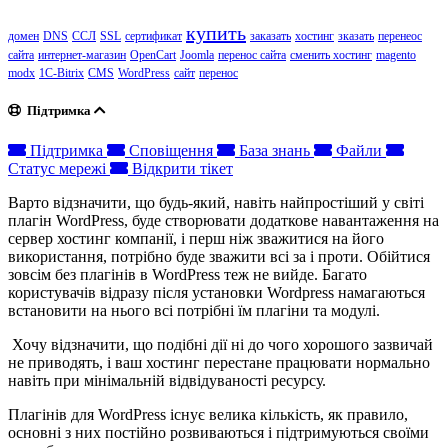
купить
домен
DNS
ССЛ
SSL
сертификат
заказать
хостинг
зказать
перенеос
сайта
интернет-магазин
OpenCart
Joomla
перенос сайта
сменить хостинг
magento
modx
1C-Bitrix
CMS
WordPress
сайт
перенос
Підтримка
Підтримка
Сповіщення
База знань
Файли
Статус мережі
Відкрити тікет
Варто відзначити, що будь-який, навіть найпростіший у світі
плагін WordPress, буде створювати додаткове навантаження на
сервер хостинг компанії, і перш ніж зважитися на його
використання, потрібно буде зважити всі за і проти. Обійтися
зовсім без плагінів в WordPress теж не вийде. Багато
користувачів відразу після установки Wordpress намагаються
встановити на нього всі потрібні їм плагіни та модулі.
Хочу відзначити, що подібні дії ні до чого хорошого зазвичай
не приводять, і ваш хостинг перестане працювати нормально
навіть при мінімальній відвідуваності ресурсу.
Плагінів для WordPress існує велика кількість, як правило,
основні з них постійно розвиваються і підтримуються своїми