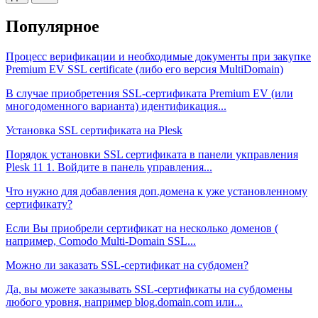
Популярное
Процесс верификации и необходимые документы при закупке
Premium EV SSL certificate (либо его версия MultiDomain)
В случае приобретения SSL-сертификата Premium EV (или
многодоменного варианта) идентификация...
Установка SSL сертификата на Plesk
Порядок установки SSL сертификата в панели укправления
Plesk 11 1. Войдите в панель управления...
Что нужно для добавления доп.домена к уже установленному
сертификату?
Если Вы приобрели сертификат на несколько доменов (
например, Comodo Multi-Domain SSL...
Можно ли заказать SSL-сертификат на субдомен?
Да, вы можете заказывать SSL-сертификаты на субдомены
любого уровня, например blog.domain.com или...