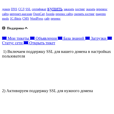
купить
домен
DNS
ССЛ
SSL
сертификат
заказать
хостинг
зказать
перенеос
сайта
интернет-магазин
OpenCart
Joomla
перенос сайта
сменить хостинг
magento
modx
1C-Bitrix
CMS
WordPress
сайт
перенос
Поддержка
Мои тикеты
Объявления
База знаний
Загрузки
Статус сети
Открыть тикет
1) Включаем поддержку SSL для вашего домена в настройках
пользователя
2) Активируем поддержку SSL для нужного домена