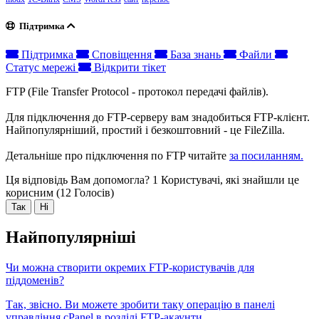
Підтримка
Підтримка
Сповіщення
База знань
Файли
Статус мережі
Відкрити тікет
FTP (File Transfer Protocol - протокол передачі файлів).
Для підключення до FTP-серверу вам знадобиться FTP-клієнт.
Найпопулярніший, простий і безкоштовний - це FileZilla.
Детальніше про підключення по FTP читайте
за посиланням.
Ця відповідь Вам допомогла?
1 Користувачі, які знайшли це
корисним (12 Голосів)
Так
Ні
Найпопулярніші
Чи можна створити окремих FTP-користувачів для
піддоменів?
Так, звісно. Ви можете зробити таку операцію в панелі
управління cPanel в розділі FTP-акаунти.