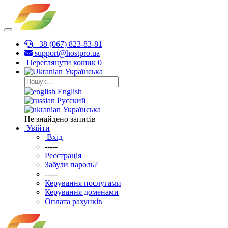
+38 (067) 823-83-81
support@hostpro.ua
Переглянути кошик
0
Українська
English
Русский
Українська
Не знайдено записів
Увійти
Вхід
-----
Реєстрація
Забули пароль?
-----
Керування послугами
Керування доменами
Оплата рахунків