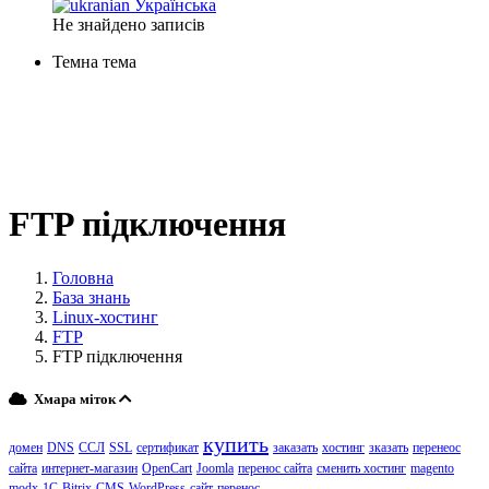
Українська
Не знайдено записів
Темна тема
FTP підключення
Головна
База знань
Linux-хостинг
FTP
FTP підключення
Хмара міток
купить
домен
DNS
ССЛ
SSL
сертификат
заказать
хостинг
зказать
перенеос
сайта
интернет-магазин
OpenCart
Joomla
перенос сайта
сменить хостинг
magento
modx
1C-Bitrix
CMS
WordPress
сайт
перенос