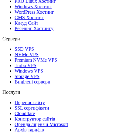
PRO Linux Хостинг
Windows Хостинг
WordPress Хостинг
CMS Хостинг
Клауд Сайт
Реселінг Хостингу
Сервери
SSD VPS
NVMe VPS
Premium NVMe VPS
Turbo VPS
Windows VPS
Storage VPS
Виділені сервери
Послуги
Перенос сайту
SSL сертифікати
Clоudflare
Конструктор сайтів
Оренда ліцензій Microsoft
Архів тарифів