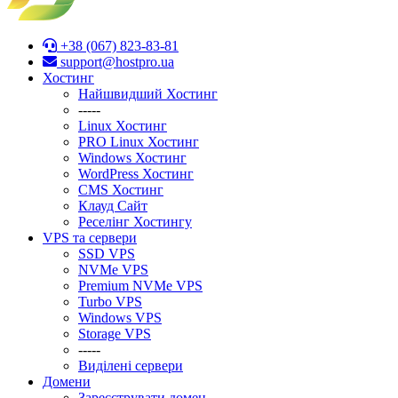
+38 (067) 823-83-81
support@hostpro.ua
Хостинг
Найшвидший Хостинг
-----
Linux Хостинг
PRO Linux Хостинг
Windows Хостинг
WordPress Хостинг
CMS Хостинг
Клауд Сайт
Реселінг Хостингу
VPS та сервери
SSD VPS
NVMe VPS
Premium NVMe VPS
Turbo VPS
Windows VPS
Stоrage VPS
-----
Виділені сервери
Домени
Зареєструвати домен