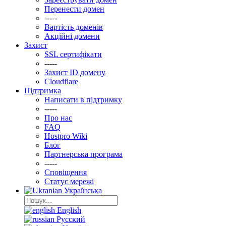
Перенести домен
-----
Вартість доменів
Акційні домени
Захист
SSL сертифікати
-----
Захист ID домену
Clоudflare
Підтримка
Написати в підтримку
-----
Про нас
FAQ
Hostpro Wiki
Блог
Партнерська програма
-----
Сповіщення
Статус мережі
Українська
English
Русский