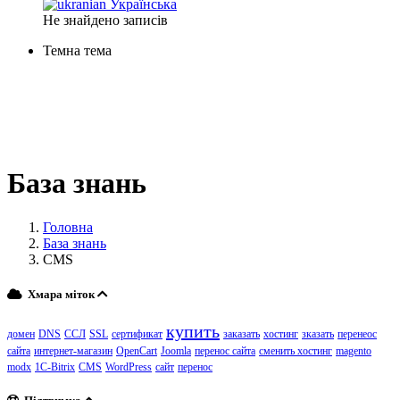
Українська
Не знайдено записів
Темна тема
База знань
Головна
База знань
CMS
Хмара міток
купить
домен
DNS
ССЛ
SSL
сертификат
заказать
хостинг
зказать
перенеос
сайта
интернет-магазин
OpenCart
Joomla
перенос сайта
сменить хостинг
magento
modx
1C-Bitrix
CMS
WordPress
сайт
перенос