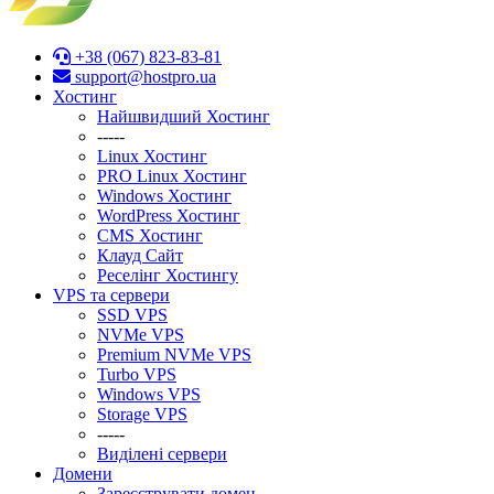
+38 (067) 823-83-81
support@hostpro.ua
Хостинг
Найшвидший Хостинг
-----
Linux Хостинг
PRO Linux Хостинг
Windows Хостинг
WordPress Хостинг
CMS Хостинг
Клауд Сайт
Реселінг Хостингу
VPS та сервери
SSD VPS
NVMe VPS
Premium NVMe VPS
Turbo VPS
Windows VPS
Stоrage VPS
-----
Виділені сервери
Домени
Зареєструвати домен