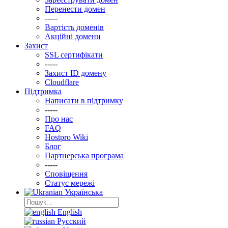
Перенести домен
-----
Вартість доменів
Акційні домени
Захист
SSL сертифікати
-----
Захист ID домену
Clоudflare
Підтримка
Написати в підтримку
-----
Про нас
FAQ
Hostpro Wiki
Блог
Партнерська програма
-----
Сповіщення
Статус мережі
Українська
English
Русский