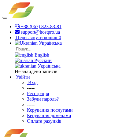
+38 (067) 823-83-81
support@hostpro.ua
Переглянути кошик
0
Українська
English
Русский
Українська
Не знайдено записів
Увійти
Вхід
-----
Реєстрація
Забули пароль?
-----
Керування послугами
Керування доменами
Оплата рахунків