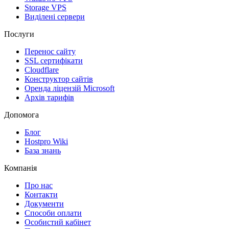
Storage VPS
Виділені сервери
Послуги
Перенос сайту
SSL сертифікати
Clоudflare
Конструктор сайтів
Оренда ліцензій Microsoft
Архів тарифів
Допомога
Блог
Hostpro Wiki
База знань
Компанія
Про нас
Контакти
Документи
Способи оплати
Особистий кабінет