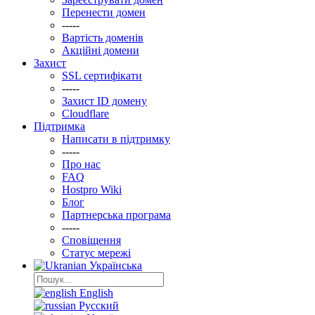
Перенести домен
-----
Вартість доменів
Акційні домени
Захист
SSL сертифікати
-----
Захист ID домену
Clоudflare
Підтримка
Написати в підтримку
-----
Про нас
FAQ
Hostpro Wiki
Блог
Партнерська програма
-----
Сповіщення
Статус мережі
Українська
English
Русский