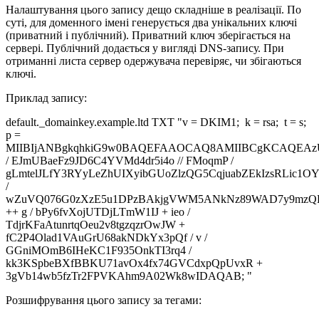
Налаштування цього запису дещо складніше в реалізації. По
суті, для доменного імені генерується два унікальних ключі
(приватний і публічний). Приватний ключ зберігається на
сервері. Публічний додається у вигляді DNS-запису. При
отриманні листа сервер одержувача перевіряє, чи збігаються
ключі.
Приклад запису:
default._domainkey.example.ltd TXT "v = DKIM1; k = rsa; t = s;
p =
MIIBIjANBgkqhkiG9w0BAQEFAAOCAQ8AMIIBCgKCAQEAz
/ EJmUBaeFz9JD6C4YVMd4dr5i4o // FMoqmP /
gLmtelJLfY3RYyLeZhUIXyibGUoZlzQG5CqjuabZEkIzsRLic1OY
/
wZuVQ076G0zXzE5u1DPzBAkjgVWM5ANkNz89WAD7y9mzQ
++ g / bPy6fvXojUTDjLTmW1IJ + ieo /
TdjrKFaAtunrtqOeu2v8tgzqzrOwJW +
fC2P4Olad1VAuGrU68akNDkYx3pQf / v /
GGniMOmB6IHeKC1F935OnkTI3rq4 /
kk3KSpbeBXfBBKU71avOx4fx74GVCdxpQpUvxR +
3gVb14wb5fzTr2FPVKAhm9A02Wk8wIDAQAB; "
Розшифрування цього запису за тегами: