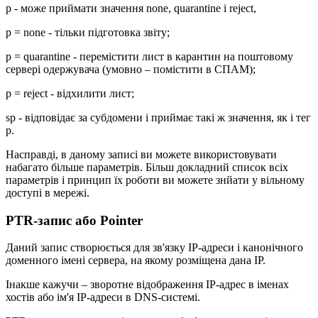
p - може приймати значення none, quarantine і reject,
p = none - тільки підготовка звіту;
p = quarantine - перемістити лист в карантин на поштовому
сервері одержувача (умовно – помістити в СПАМ);
p = reject - відхилити лист;
sp - відповідає за субдомени і приймає такі ж значення, як і тег
p.
Насправді, в даному записі ви можете використовувати
набагато більше параметрів. Більш докладний список всіх
параметрів і принцип їх роботи ви можете знйати у вільному
доступі в мережі.
PTR-запис або Pointer
Даний запис створюється для зв'язку IP-адреси і канонічного
доменного імені сервера, на якому розміщена дана IP.
Інакше кажучи – зворотне відображення IP-адрес в іменах
хостів або ім'я IP-адреси в DNS-системі.