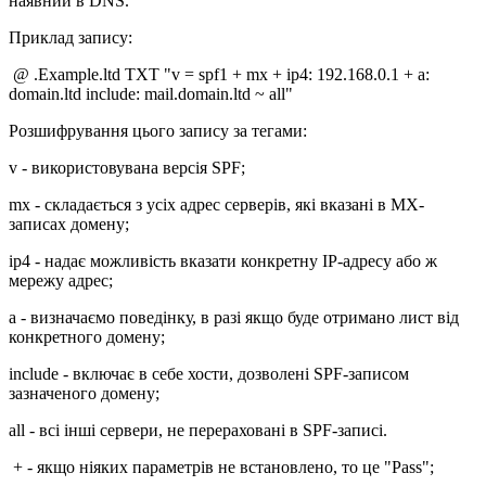
наявний в DNS.
Приклад запису:
@ .Example.ltd TXT "v = spf1 + mx + ip4: 192.168.0.1 + a:
domain.ltd include: mail.domain.ltd ~ all"
Розшифрування цього запису за тегами:
v - використовувана версія SPF;
mx - складається з усіх адрес серверів, які вказані в MX-
записах домену;
ip4 - надає можливість вказати конкретну IP-адресу або ж
мережу адрес;
a - визначаємо поведінку, в разі якщо буде отримано лист від
конкретного домену;
include - включає в себе хости, дозволені SPF-записом
зазначеного домену;
all - всі інші сервери, не перераховані в SPF-записі.
+ - якщо ніяких параметрів не встановлено, то це "Pass";