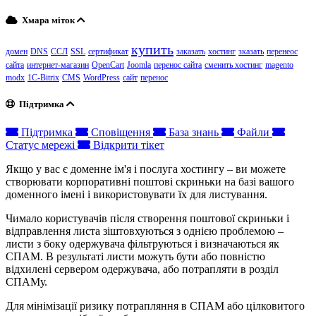
Хмара міток
купить
домен
DNS
ССЛ
SSL
сертификат
заказать
хостинг
зказать
перенеос
сайта
интернет-магазин
OpenCart
Joomla
перенос сайта
сменить хостинг
magento
modx
1C-Bitrix
CMS
WordPress
сайт
перенос
Підтримка
Підтримка
Сповіщення
База знань
Файли
Статус мережі
Відкрити тікет
Якщо у вас є доменне ім'я і послуга хостингу – ви можете
створювати корпоративні поштові скриньки на базі вашого
доменного імені і використовувати їх для листування.
Чимало користувачів після створення поштової скриньки і
відправлення листа зіштовхуються з однією проблемою –
листи з боку одержувача фільтруються і визначаються як
СПАМ. В результаті листи можуть бути або повністю
відхилені сервером одержувача, або потрапляти в розділ
СПАМу.
Для мінімізації ризику потрапляння в СПАМ або цілковитого