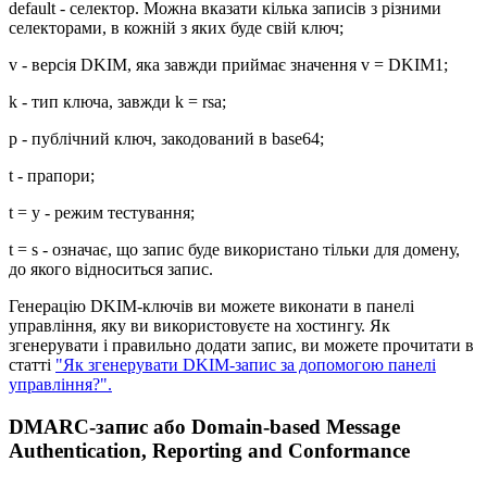
default - селектор. Можна вказати кілька записів з різними
селекторами, в кожній з яких буде свій ключ;
v - версія DKIM, яка завжди приймає значення v = DKIM1;
k - тип ключа, завжди k = rsa;
p - публічний ключ, закодований в base64;
t - прапори;
t = y - режим тестування;
t = s - означає, що запис буде використано тільки для домену,
до якого відноситься запис.
Генерацію DKIM-ключів ви можете виконати в панелі
управління, яку ви використовуєте на хостингу. Як
згенерувати і правильно додати запис, ви можете прочитати в
статті
"Як згенерувати DKIM-запис за допомогою панелі
управління?".
DMARC-запис або Domain-based Message
Authentication, Reporting and Conformance