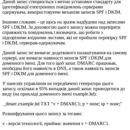
Даний запис створюється з метою установки стандарту для
ідентифікації електронних повідомлень серверами
одержувача, використовуючи механізм записів SPF і DKIM.
Іншими словами – це щось на зразок надбудови над записами
SPF і DKIM. За допомогою цього запису можна перевіряти
справжність повідомлень і визначати, що робити з
підозрілими вхідними листами, які не пройшли перевірку SPF
і DKIM, серверам-одержувачам.
Даний запис не вимагає додаткового налаштування на самому
сервері, але вимагає наявності записів SPF і DKIM для
доменного імені. Для того щоб запис DMARC працював,
необхідна його наявність в DNS, а також наявність записів
SPF і DKIM для доменного імені.
У панелях управління не передбачено генератора цього
запису, оскільки в 95% випадків даний запис приводитися до
виду (на прикладі доменного імені example.ltd):
_dmarc.example.ltd TXT "v = DMARC1; p = none; sp = none;"
Розшифрування цього запису за тегами:
v - версія технології, приймає значення v = DMARC1.