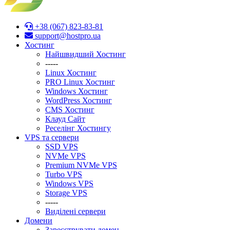
+38 (067) 823-83-81
support@hostpro.ua
Хостинг
Найшвидший Хостинг
-----
Linux Хостинг
PRO Linux Хостинг
Windows Хостинг
WordPress Хостинг
CMS Хостинг
Клауд Сайт
Реселінг Хостингу
VPS та сервери
SSD VPS
NVMe VPS
Premium NVMe VPS
Turbo VPS
Windows VPS
Stоrage VPS
-----
Виділені сервери
Домени
Зареєструвати домен