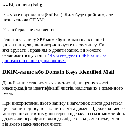
- - Відхилити (Fail);
~ - м'яке відхилення (SoftFail). Лист буде прийнято, але
позначено як СПАМ;
? - нейтральне ставлення;
Генерація запису SPF може бути виконана в панелі
управління, яку ви використовуєте на хостингу. Як
згенерувати і правильно додати запис, ви можете
ознайомитися у статті
"Як згенерувати SPF-запис за
допомогою панелі управління?"
.
DKIM-запис або Domain Keys Identified Mail
Даний запис створюється з метою підвищення якості
класифікації та ідентифікації листів, надісланих з доменного
імені.
При використанні цього запису в заголовок листа додається
цифровий підпис, пов'язаний з ім'ям домена. Ідеологія такого
методу полягає в тому, що сервер одержувача має можливість
додатково перевірити, чи відповідає ключ доменному імені,
від якого надсилаються листи.