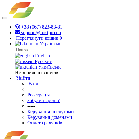
+38 (067) 823-83-81
support@hostpro.ua
Переглянути кошик
0
Українська
English
Русский
Українська
Не знайдено записів
Увійти
Вхід
-----
Реєстрація
Забули пароль?
-----
Керування послугами
Керування доменами
Оплата рахунків