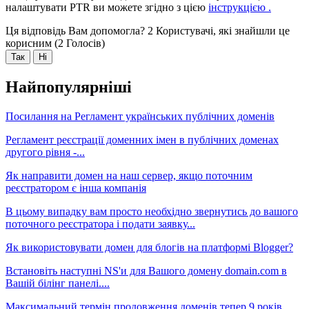
налаштувати PTR ви можете згідно з цією
інструкцією .
Ця відповідь Вам допомогла?
2 Користувачі, які знайшли це
корисним (2 Голосів)
Так
Ні
Найпопулярніші
Посилання на Регламент українських публічних доменів
Регламент реєстрації доменних імен в публічних доменах
другого рівня -...
Як направити домен на наш сервер, якщо поточним
реєстратором є інша компанія
В цьому випадку вам просто необхідно звернутись до вашого
поточного реєстратора і подати заявку...
Як використовувати домен для блогів на платформі Blogger?
Встановіть наступні NS'и для Вашого домену domain.com в
Вашій білінг панелі....
Максимальний термін продовження доменів тепер 9 років