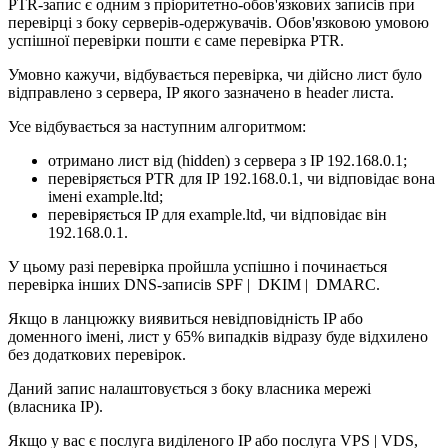
PTR-запис є одним з пріоритетно-обов'язкових записів при
перевірці з боку серверів-одержувачів. Обов'язковою умовою
успішної перевірки пошти є саме перевірка PTR.
Умовно кажучи, відбувається перевірка, чи дійсно лист було
відправлено з сервера, IP якого зазначено в header листа.
Усе відбувається за наступним алгоритмом:
отримано лист від (hidden) з сервера з IP 192.168.0.1;
перевіряється PTR для IP 192.168.0.1, чи відповідає вона
імені example.ltd;
перевіряється IP для example.ltd, чи відповідає він
192.168.0.1.
У цьому разі перевірка пройшла успішно і починається
перевірка інших DNS-записів SPF | DKIM | DMARC.
Якщо в ланцюжку виявиться невідповідність IP або
доменного імені, лист у 65% випадків відразу буде відхилено
без додаткових перевірок.
Даний запис налаштовується з боку власника мережі
(власника IP).
Якщо у вас є послуга виділеного IP або послуга VPS | VDS,