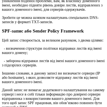
уникнення подібної проблеми, вам, як власнику доменного
імені, необхідно підняти рівень довіри листів, відправлених з
вашого доменного імені, для серверів-одержувачів.
Зробити це можна шляхом налаштувань спеціальних DNS-
записів у форматі TXT-записів.
SPF-запис або Sender Policy Framework
Цей запис створюється, за великим рахунком, з двома цілями:
- визначення структури політики відправки листів від імені
вашого домену;
- заборона відправки листів від імені вашого доменного імені
з підозрілих серверів.
Іншими словами, в даному записі ви визначаєте сервери (IP
або hostname), з яких дозволяєте відправку листів від імені
вашого доменного імені.
Даний запис не вимагає додаткового налаштування на самому
сервері і несе в собі тільки інформацію про довірені сервери
відправника з використанням вашого доменного імені. Для
того щоб запис SPF працював, він обов’язково повинен бути