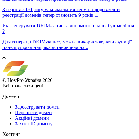
З серпня 2020 року максимальний термін продовження
реєстрації доменів тепер становить 9 років,...
Як згенерувати DKIM-запис за допомогою панелі управління
?
Для генерації DKIM-запису можна використовувати функції
панелі управління, яка встановлена ​​на...
© HostPro Україна 2026
Всі права захищені
Домени
Зареєструвати домен
Перенести домен
Акційні домени
Захист ID домену
Хостинг