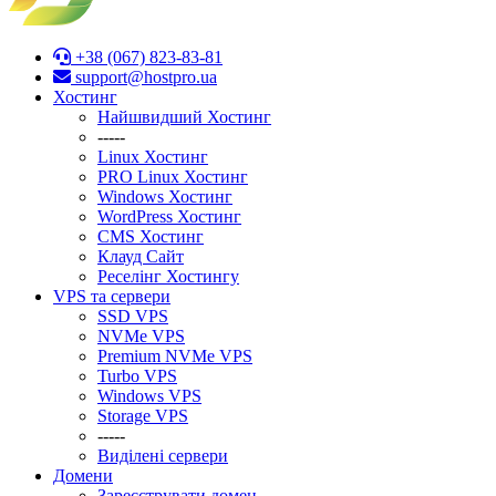
+38 (067) 823-83-81
support@hostpro.ua
Хостинг
Найшвидший Хостинг
-----
Linux Хостинг
PRO Linux Хостинг
Windows Хостинг
WordPress Хостинг
CMS Хостинг
Клауд Сайт
Реселінг Хостингу
VPS та сервери
SSD VPS
NVMe VPS
Premium NVMe VPS
Turbo VPS
Windows VPS
Stоrage VPS
-----
Виділені сервери
Домени
Зареєструвати домен