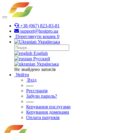
+38 (067) 823-83-81
support@hostpro.ua
Переглянути кошик
0
Українська
English
Русский
Українська
Не знайдено записів
Увійти
Вхід
-----
Реєстрація
Забули пароль?
-----
Керування послугами
Керування доменами
Оплата рахунків