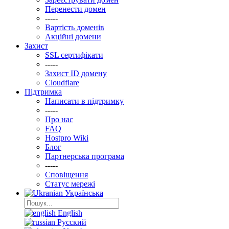
Перенести домен
-----
Вартість доменів
Акційні домени
Захист
SSL сертифікати
-----
Захист ID домену
Clоudflare
Підтримка
Написати в підтримку
-----
Про нас
FAQ
Hostpro Wiki
Блог
Партнерська програма
-----
Сповіщення
Статус мережі
Українська
English
Русский