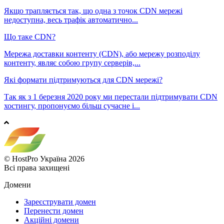
Якщо трапляється так, що одна з точок CDN мережі
недоступна, весь трафік автоматично...
Що таке CDN?
Мережа доставки контенту (CDN), або мережу розподілу
контенту, являє собою групу серверів,...
Які формати підтримуються для CDN мережі?
Так як з 1 березня 2020 року ми перестали підтримувати CDN
хостингу, пропонуємо більш сучасне і...
© HostPro Україна 2026
Всі права захищені
Домени
Зареєструвати домен
Перенести домен
Акційні домени