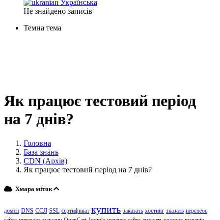
Українська
Не знайдено записів
Темна тема
Як працює тестовий період
на 7 днів?
Головна
База знань
CDN (Архів)
Як працює тестовий період на 7 днів?
Хмара міток
купить
домен
DNS
ССЛ
SSL
сертификат
заказать
хостинг
зказать
перенеос