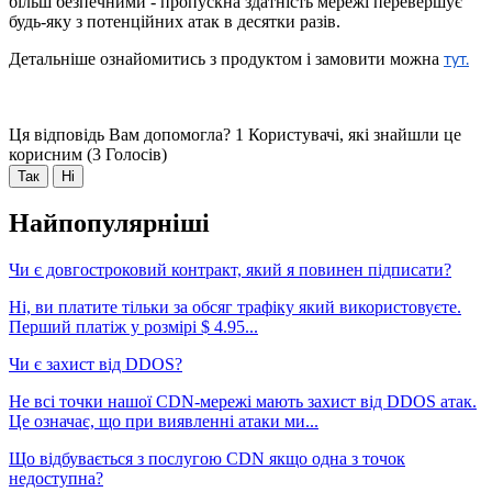
більш безпечними - пропускна здатність мережі перевершує
будь-яку з потенційних атак в десятки разів.
Детальніше ознайомитись з продуктом і замовити можна
тут.
Ця відповідь Вам допомогла?
1 Користувачі, які знайшли це
корисним (3 Голосів)
Так
Ні
Найпопулярніші
Чи є довгостроковий контракт, який я повинен підписати?
Ні, ви платите тільки за обсяг трафіку який використовуєте.
Перший платіж у розмірі $ 4.95...
Чи є захист від DDOS?
Не всі точки нашої CDN-мережі мають захист від DDOS атак.
Це означає, що при виявленні атаки ми...
Що відбувається з послугою CDN якщо одна з точок
недоступна?