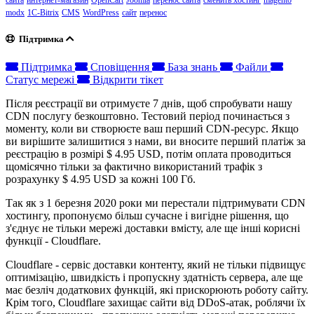
сайта
интернет-магазин
OpenCart
Joomla
перенос сайта
сменить хостинг
magento
modx
1C-Bitrix
CMS
WordPress
сайт
перенос
Підтримка
Підтримка
Сповіщення
База знань
Файли
Статус мережі
Відкрити тікет
Після реєстрації ви отримуєте 7 днів, щоб спробувати нашу
CDN послугу безкоштовно. Тестовий період починається з
моменту, коли ви створюєте ваш перший CDN-ресурс. Якщо
ви вирішите залишитися з нами, ви вносите перший платіж за
реєстрацію в розмірі $ 4.95 USD, потім оплата проводиться
щомісячно тільки за фактично використаний трафік з
розрахунку $ 4.95 USD за кожні 100 Гб.
Так як з 1 березня 2020 роки ми перестали підтримувати CDN
хостингу, пропонуємо більш сучасне і вигідне рішення, що
з'єднує не тільки мережі доставки вмісту, але ще інші корисні
функції - Cloudflare.
Cloudflare - сервіс доставки контенту, який не тільки підвищує
оптимізацію, швидкість і пропускну здатність сервера, але ще
має безліч додаткових функцій, які прискорюють роботу сайту.
Крім того, Cloudflare захищає сайти від DDoS-атак, роблячи їх