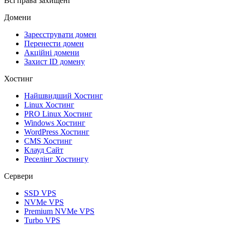
Всі права захищені
Домени
Зареєструвати домен
Перенести домен
Акційні домени
Захист ID домену
Хостинг
Найшвидший Хостинг
Linux Хостинг
PRO Linux Хостинг
Windows Хостинг
WordPress Хостинг
CMS Хостинг
Клауд Сайт
Реселінг Хостингу
Сервери
SSD VPS
NVMe VPS
Premium NVMe VPS
Turbo VPS