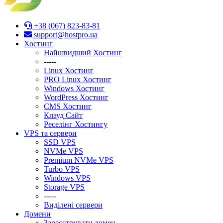
+38 (067) 823-83-81
support@hostpro.ua
Хостинг
Найшвидший Хостинг
-----
Linux Хостинг
PRO Linux Хостинг
Windows Хостинг
WordPress Хостинг
CMS Хостинг
Клауд Сайт
Реселінг Хостингу
VPS та сервери
SSD VPS
NVMe VPS
Premium NVMe VPS
Turbo VPS
Windows VPS
Stоrage VPS
-----
Виділені сервери
Домени
Зареєструвати домен