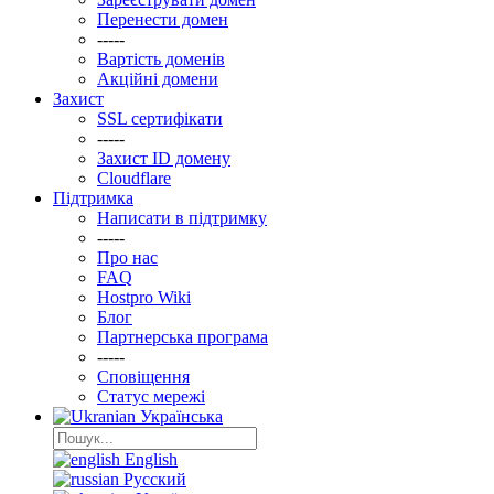
Перенести домен
-----
Вартість доменів
Акційні домени
Захист
SSL сертифікати
-----
Захист ID домену
Clоudflare
Підтримка
Написати в підтримку
-----
Про нас
FAQ
Hostpro Wiki
Блог
Партнерська програма
-----
Сповіщення
Статус мережі
Українська
English
Русский