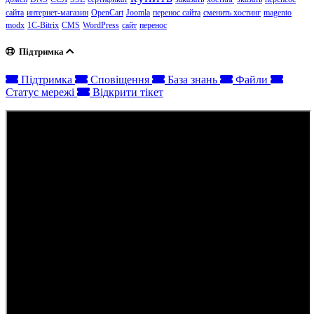
сайта
интернет-магазин
OpenCart
Joomla
перенос сайта
сменить хостинг
magento
modx
1C-Bitrix
CMS
WordPress
сайт
перенос
Підтримка
Підтримка
Сповіщення
База знань
Файли
Статус мережі
Відкрити тікет