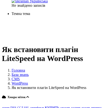
Українська
Не знайдено записів
Темна тема
Як встановити плагін
LiteSpeed ​​на WordPress
Головна
База знань
CMS
WordPress
Як встановити плагін LiteSpeed ​​на WordPress
Хмара міток
купить
домен
DNS
ССЛ
SSL
сертификат
заказать
хостинг
зказать
перенеос