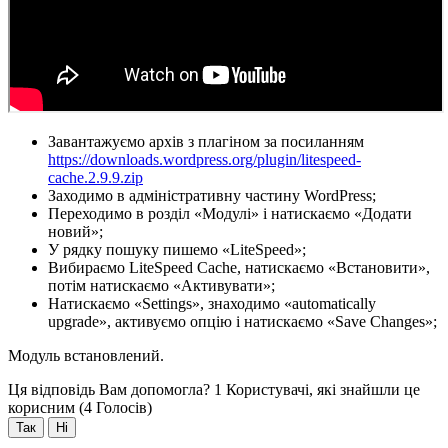
Завантажуємо архів з плагіном за посиланням
https://downloads.wordpress.org/plugin/litespeed-
cache.2.9.9.zip
Заходимо в адміністративну частину WordPress;
Переходимо в розділ «Модулі» і натискаємо «Додати
новий»;
У рядку пошуку пишемо «LiteSpeed»;
Вибираємо LiteSpeed Cache, натискаємо «Встановити»,
потім натискаємо «Активувати»;
Натискаємо «Settings», знаходимо «automatically
upgrade», активуємо опцію і натискаємо «Save Changes»;
Модуль встановлений.
Ця відповідь Вам допомогла?
1 Користувачі, які знайшли це
корисним (4 Голосів)
Так
Ні