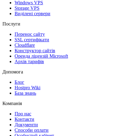
Windows VPS
Storage VPS
Виділені сервери
Послуги
Перенос сайту
SSL сертифікати
Clоudflare
Конструктор сайтів
Оренда ліцензій Microsoft
Архів тарифів
Допомога
Блог
Hostpro Wiki
База знань
Компанія
Про нас
Контакти
Документи
Способи оплати
Особистий кабінет