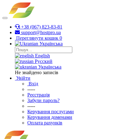
+38 (067) 823-83-81
support@hostpro.ua
Переглянути кошик
0
Українська
English
Русский
Українська
Не знайдено записів
Увійти
Вхід
-----
Реєстрація
Забули пароль?
-----
Керування послугами
Керування доменами
Оплата рахунків