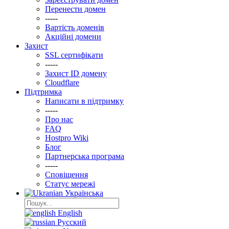
Перенести домен
-----
Вартість доменів
Акційні домени
Захист
SSL сертифікати
-----
Захист ID домену
Clоudflare
Підтримка
Написати в підтримку
-----
Про нас
FAQ
Hostpro Wiki
Блог
Партнерська програма
-----
Сповіщення
Статус мережі
Українська
English
Русский