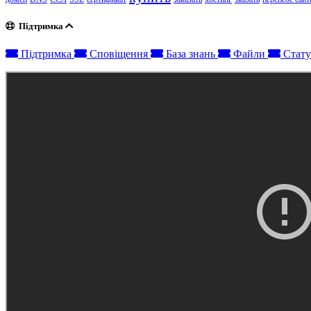
Підтримка
Підтримка
Сповіщення
База знань
Файли
Стату