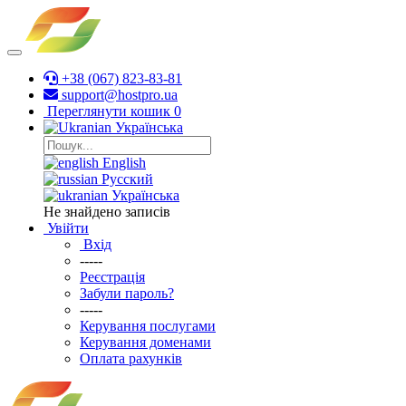
+38 (067) 823-83-81
support@hostpro.ua
Переглянути кошик
0
Українська
English
Русский
Українська
Не знайдено записів
Увійти
Вхід
-----
Реєстрація
Забули пароль?
-----
Керування послугами
Керування доменами
Оплата рахунків