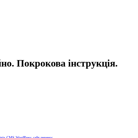
йно. Покрокова інструкція.
trix
CMS
WordPress
сайт
перенос