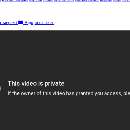
с мережі
Відкрити тікет