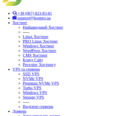
+38 (067) 823-83-81
support@hostpro.ua
Хостинг
Найшвидший Хостинг
-----
Linux Хостинг
PRO Linux Хостинг
Windows Хостинг
WordPress Хостинг
CMS Хостинг
Клауд Сайт
Реселінг Хостингу
VPS та сервери
SSD VPS
NVMe VPS
Premium NVMe VPS
Turbo VPS
Windows VPS
Stоrage VPS
-----
Виділені сервери
Домени
Зареєструвати домен