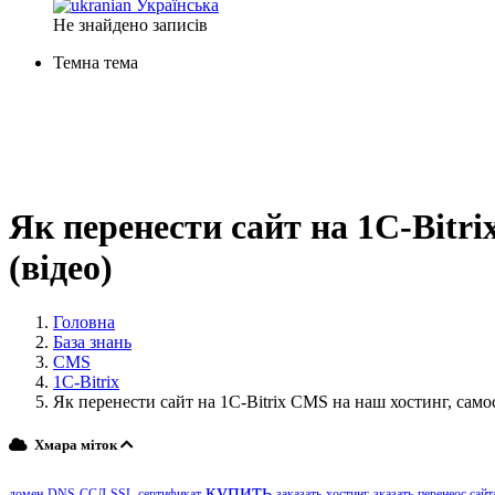
Українська
Не знайдено записів
Темна тема
Як перенести сайт на 1C-Bitri
(відео)
Головна
База знань
CMS
1C-Bitrix
Як перенести сайт на 1C-Bitrix CMS на наш хостинг, самос
Хмара міток
купить
домен
DNS
ССЛ
SSL
сертификат
заказать
хостинг
зказать
перенеос сайт