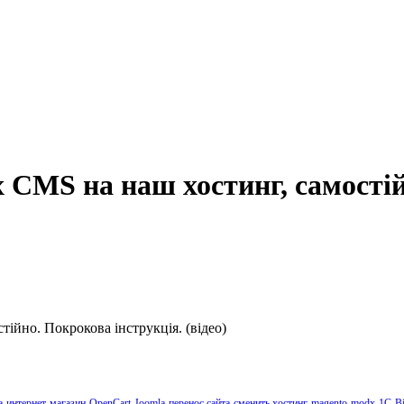
x CMS на наш хостинг, самості
тійно. Покрокова інструкція. (відео)
а
интернет-магазин
OpenCart
Joomla
перенос сайта
сменить хостинг
magento
modx
1C-Bi