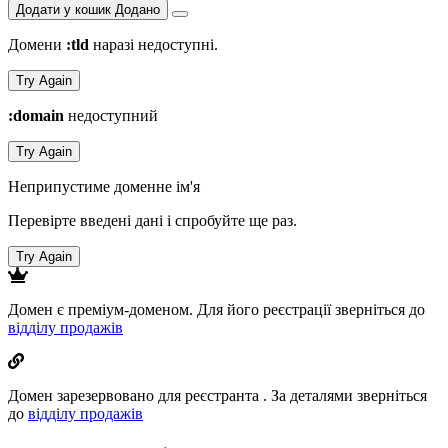
Додати у кошик
Додано
Домени
:tld
наразі недоступні.
Try Again
:domain
недоступний
Try Again
Неприпустиме доменне ім'я
Перевірте введені дані і спробуйте ще раз.
Try Again
Домен
є преміум-доменом. Для його реєстрації зверніться до
відділу продажів
Домен
зарезервовано для реєстранта
. За деталями зверніться
до
відділу продажів