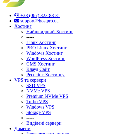
+38 (067) 823-83-81
support@hostpro.ua
Хостинг
Найшвидший Хостинг
-----
Linux Хостинг
PRO Linux Хостинг
Windows Хостинг
WordPress Хостинг
CMS Хостинг
Клауд Сайт
Реселінг Хостингу
VPS та сервери
SSD VPS
NVMe VPS
Premium NVMe VPS
Turbo VPS
Windows VPS
Stоrage VPS
-----
Виділені сервери
Домени
Зареєструвати домен