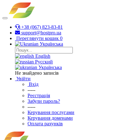
+38 (067) 823-83-81
support@hostpro.ua
Переглянути кошик
0
Українська
English
Русский
Українська
Не знайдено записів
Увійти
Вхід
-----
Реєстрація
Забули пароль?
-----
Керування послугами
Керування доменами
Оплата рахунків