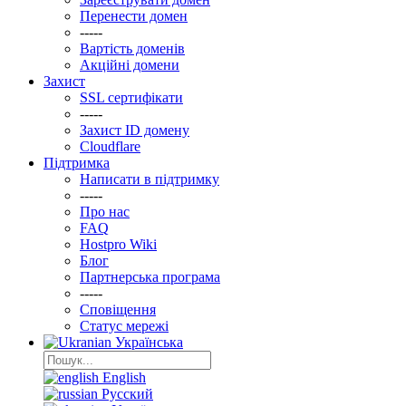
Перенести домен
-----
Вартість доменів
Акційні домени
Захист
SSL сертифікати
-----
Захист ID домену
Clоudflare
Підтримка
Написати в підтримку
-----
Про нас
FAQ
Hostpro Wiki
Блог
Партнерська програма
-----
Сповіщення
Статус мережі
Українська
English
Русский