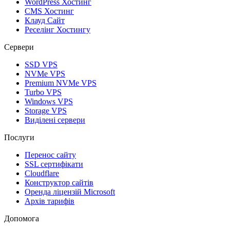
WordPress Хостинг
CMS Хостинг
Клауд Сайт
Реселінг Хостингу
Сервери
SSD VPS
NVMe VPS
Premium NVMe VPS
Turbo VPS
Windows VPS
Storage VPS
Виділені сервери
Послуги
Перенос сайту
SSL сертифікати
Clоudflare
Конструктор сайтів
Оренда ліцензій Microsoft
Архів тарифів
Допомога