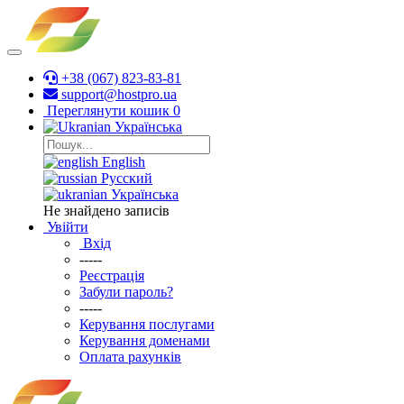
+38 (067) 823-83-81
support@hostpro.ua
Переглянути кошик
0
Українська
English
Русский
Українська
Не знайдено записів
Увійти
Вхід
-----
Реєстрація
Забули пароль?
-----
Керування послугами
Керування доменами
Оплата рахунків