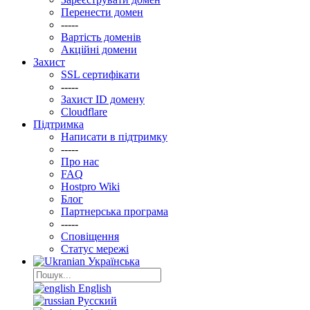
Перенести домен
-----
Вартість доменів
Акційні домени
Захист
SSL сертифікати
-----
Захист ID домену
Clоudflare
Підтримка
Написати в підтримку
-----
Про нас
FAQ
Hostpro Wiki
Блог
Партнерська програма
-----
Сповіщення
Статус мережі
Українська
English
Русский