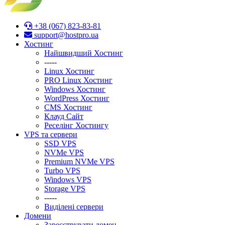
+38 (067) 823-83-81
support@hostpro.ua
Хостинг
Найшвидший Хостинг
-----
Linux Хостинг
PRO Linux Хостинг
Windows Хостинг
WordPress Хостинг
CMS Хостинг
Клауд Сайт
Реселінг Хостингу
VPS та сервери
SSD VPS
NVMe VPS
Premium NVMe VPS
Turbo VPS
Windows VPS
Stоrage VPS
-----
Виділені сервери
Домени
Зареєструвати домен