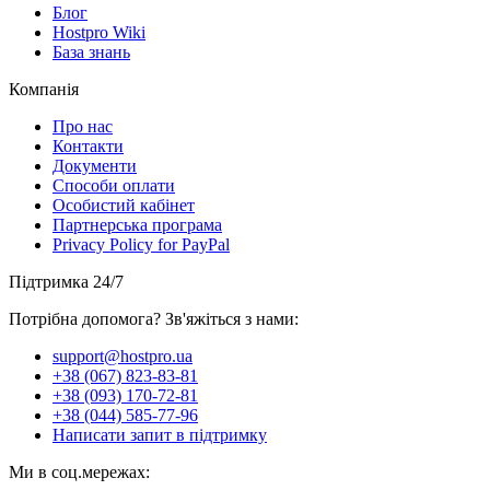
Блог
Hostpro Wiki
База знань
Компанія
Про нас
Контакти
Документи
Способи оплати
Особистий кабінет
Партнерська програма
Privacy Policy for PayPal
Підтримка 24/7
Потрібна допомога? Зв'яжіться з нами:
support@hostpro.ua
+38 (067) 823-83-81
+38 (093) 170-72-81
+38 (044) 585-77-96
Написати запит в підтримку
Ми в соц.мережах: