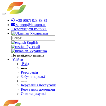
+38 (067) 823-83-81
support@hostpro.ua
Переглянути кошик
0
Українська
English
Русский
Українська
Не знайдено записів
Увійти
Вхід
-----
Реєстрація
Забули пароль?
-----
Керування послугами
Керування доменами
Оплата рахунків