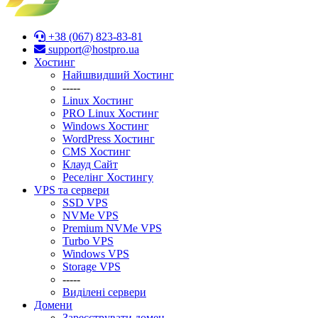
+38 (067) 823-83-81
support@hostpro.ua
Хостинг
Найшвидший Хостинг
-----
Linux Хостинг
PRO Linux Хостинг
Windows Хостинг
WordPress Хостинг
CMS Хостинг
Клауд Сайт
Реселінг Хостингу
VPS та сервери
SSD VPS
NVMe VPS
Premium NVMe VPS
Turbo VPS
Windows VPS
Stоrage VPS
-----
Виділені сервери
Домени
Зареєструвати домен