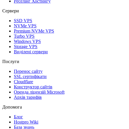
Реселінг Хостингу
Сервери
SSD VPS
NVMe VPS
Premium NVMe VPS
Turbo VPS
Windows VPS
Storage VPS
Виділені сервери
Послуги
Перенос сайту
SSL сертифікати
Clоudflare
Конструктор сайтів
Оренда ліцензій Microsoft
Архів тарифів
Допомога
Блог
Hostpro Wiki
База знань