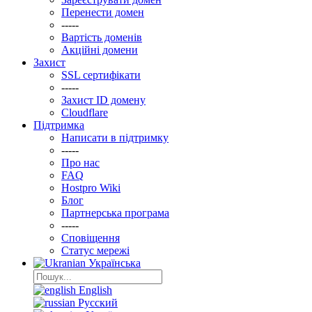
Перенести домен
-----
Вартість доменів
Акційні домени
Захист
SSL сертифікати
-----
Захист ID домену
Clоudflare
Підтримка
Написати в підтримку
-----
Про нас
FAQ
Hostpro Wiki
Блог
Партнерська програма
-----
Сповіщення
Статус мережі
Українська
English
Русский