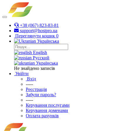
+38 (067) 823-83-81
support@hostpro.ua
Переглянути кошик
0
Українська
English
Русский
Українська
Не знайдено записів
Увійти
Вхід
-----
Реєстрація
Забули пароль?
-----
Керування послугами
Керування доменами
Оплата рахунків