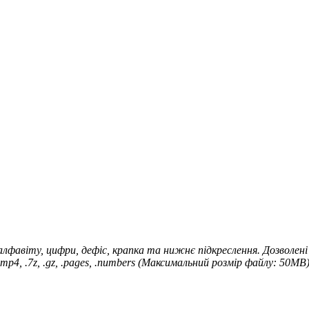
віту, цифри, дефіс, крапка та нижнє підкреслення. Дозволені розширенн
, .bmp, .mp4, .7z, .gz, .pages, .numbers (Максимальний розмір файлу: 50MB