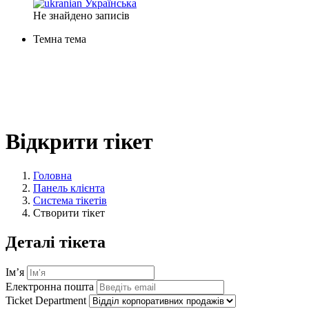
Українська
Не знайдено записів
Темна тема
Відкрити тікет
Головна
Панель клієнта
Система тікетів
Створити тікет
Деталі тікета
Ім’я
Електронна пошта
Ticket Department