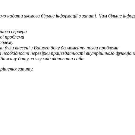
имо надати якомога більше інформації в запиті. Чим більше ін
ашого сервера
ої проблеми
облему
ни були внесені з Вашого боку до моменту появи проблеми
зі необхідності перевірки працездатності внутрішнього функціон
 бажану дату за яку слід відновити сайт
рішення запиту.