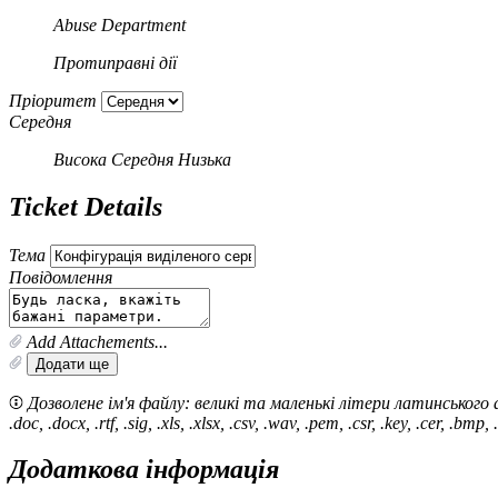
Abuse Department
Протиправні дії
Пріоритет
Середня
Висока
Середня
Низька
Ticket Details
Тема
Повідомлення
Add Attachements...
Додати ще
Дозволене ім'я файлу: великі та маленькі літери латинського алфа
.doc, .docx, .rtf, .sig, .xls, .xlsx, .csv, .wav, .pem, .csr, .key, .cer
Додаткова інформація