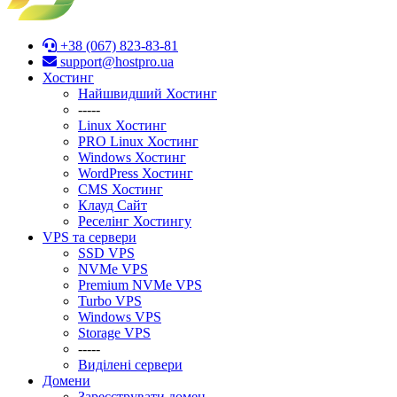
+38 (067) 823-83-81
support@hostpro.ua
Хостинг
Найшвидший Хостинг
-----
Linux Хостинг
PRO Linux Хостинг
Windows Хостинг
WordPress Хостинг
CMS Хостинг
Клауд Сайт
Реселінг Хостингу
VPS та сервери
SSD VPS
NVMe VPS
Premium NVMe VPS
Turbo VPS
Windows VPS
Stоrage VPS
-----
Виділені сервери
Домени
Зареєструвати домен