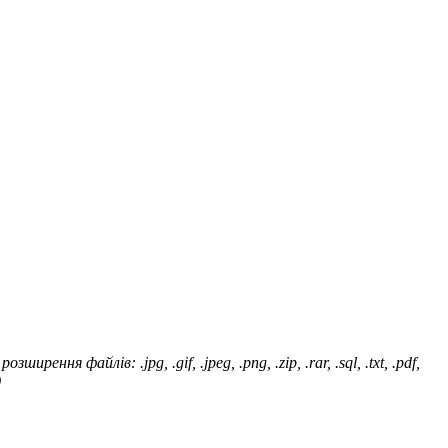
я файлів: .jpg, .gif, .jpeg, .png, .zip, .rar, .sql, .txt, .pdf,
)