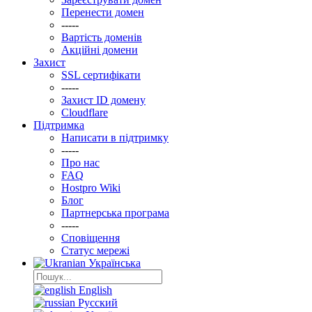
Перенести домен
-----
Вартість доменів
Акційні домени
Захист
SSL сертифікати
-----
Захист ID домену
Clоudflare
Підтримка
Написати в підтримку
-----
Про нас
FAQ
Hostpro Wiki
Блог
Партнерська програма
-----
Сповіщення
Статус мережі
Українська
English
Русский