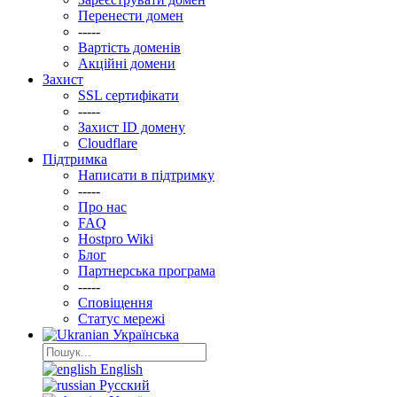
Перенести домен
-----
Вартість доменів
Акційні домени
Захист
SSL сертифікати
-----
Захист ID домену
Clоudflare
Підтримка
Написати в підтримку
-----
Про нас
FAQ
Hostpro Wiki
Блог
Партнерська програма
-----
Сповіщення
Статус мережі
Українська
English
Русский