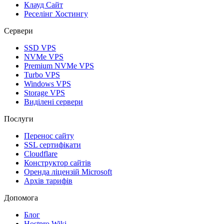
Клауд Сайт
Реселінг Хостингу
Сервери
SSD VPS
NVMe VPS
Premium NVMe VPS
Turbo VPS
Windows VPS
Storage VPS
Виділені сервери
Послуги
Перенос сайту
SSL сертифікати
Clоudflare
Конструктор сайтів
Оренда ліцензій Microsoft
Архів тарифів
Допомога
Блог
Hostpro Wiki