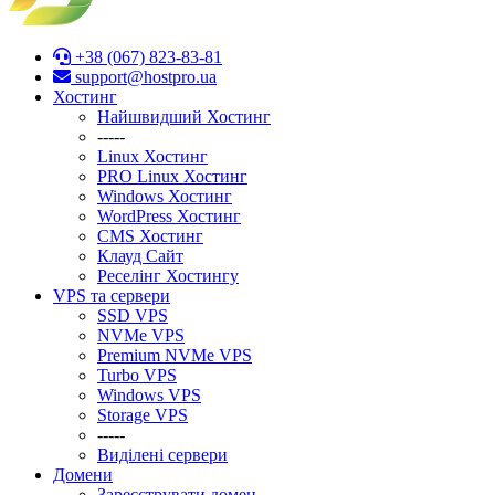
+38 (067) 823-83-81
support@hostpro.ua
Хостинг
Найшвидший Хостинг
-----
Linux Хостинг
PRO Linux Хостинг
Windows Хостинг
WordPress Хостинг
CMS Хостинг
Клауд Сайт
Реселінг Хостингу
VPS та сервери
SSD VPS
NVMe VPS
Premium NVMe VPS
Turbo VPS
Windows VPS
Stоrage VPS
-----
Виділені сервери
Домени
Зареєструвати домен