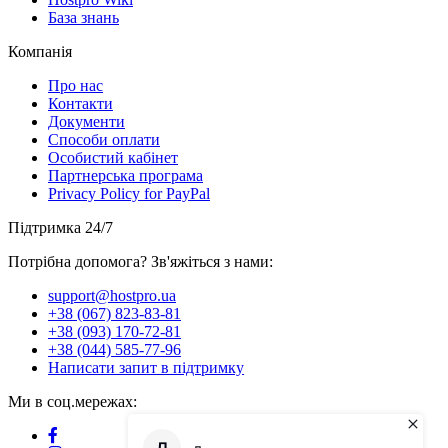
База знань
Компанія
Про нас
Контакти
Документи
Способи оплати
Особистий кабінет
Партнерська програма
Privacy Policy for PayPal
Підтримка 24/7
Потрібна допомога? Зв'яжіться з нами:
support@hostpro.ua
+38 (067) 823-83-81
+38 (093) 170-72-81
+38 (044) 585-77-96
Написати запит в підтримку
Ми в соц.мережах: