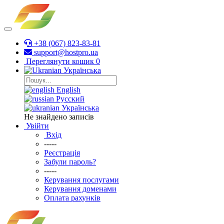
+38 (067) 823-83-81
support@hostpro.ua
Переглянути кошик
0
Українська
English
Русский
Українська
Не знайдено записів
Увійти
Вхід
-----
Реєстрація
Забули пароль?
-----
Керування послугами
Керування доменами
Оплата рахунків