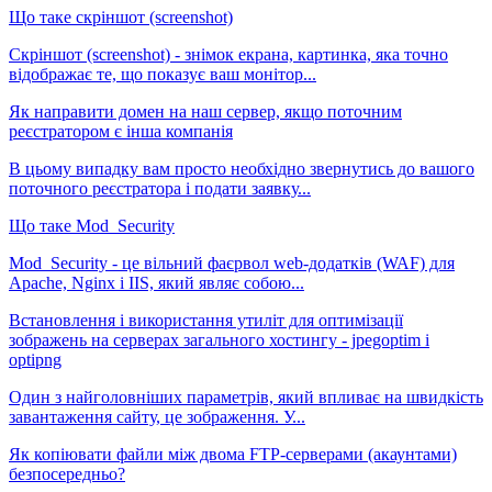
Що таке скріншот (screenshot)
Скріншот (screenshot) - знімок екрана, картинка, яка точно
відображає те, що показує ваш монітор...
Як направити домен на наш сервер, якщо поточним
реєстратором є інша компанія
В цьому випадку вам просто необхідно звернутись до вашого
поточного реєстратора і подати заявку...
Що таке Mod_Security
Mod_Security - це вільний фаєрвол web-додатків (WAF) для
Apache, Nginx і IIS, який являє собою...
Встановлення і використання утиліт для оптимізації
зображень на серверах загального хостингу - jpegoptim і
optipng
Один з найголовніших параметрів, який впливає на швидкість
завантаження сайту, це зображення. У...
Як копіювати файли між двома FTP-серверами (акаунтами)
безпосередньо?