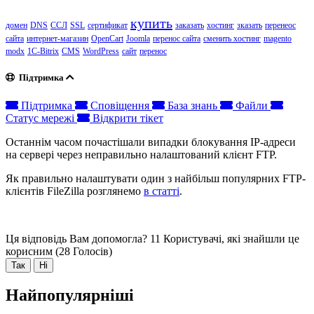
купить
домен
DNS
ССЛ
SSL
сертификат
заказать
хостинг
зказать
перенеос
сайта
интернет-магазин
OpenCart
Joomla
перенос сайта
сменить хостинг
magento
modx
1C-Bitrix
CMS
WordPress
сайт
перенос
Підтримка
Підтримка
Сповіщення
База знань
Файли
Статус мережі
Відкрити тікет
Останнім часом почастішали випадки блокування IP-адреси
на сервері через неправильно налаштований клієнт FTP.
Як правильно налаштувати один з найбільш популярних FTP-
клієнтів FileZilla розглянемо
в статті
.
Ця відповідь Вам допомогла?
11 Користувачі, які знайшли це
корисним (28 Голосів)
Так
Ні
Найпопулярніші