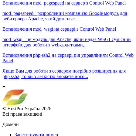
Встановлення mod_pagespeed на сервер з Control Web Panel
mod_pagespeed - розроблений компанією Google модуль для
веб-сервера Apache, який дозволяє...
Встановлення mod_wsgi на сервері з Control Web Panel
mod_wsgi - це модуль для Apache, який надає WSGI-сумісний
інтерфейс для роботи з web-додатками,...
Встановлення php-ssh2 на сервері під управлінням Control Web
Panel
Якщо Вам для роботи з сервером потрібно розширення для
php ssh2, то ви з легкістю зможете його...
© HostPro Україна 2026
Всі права захищені
Домени
Зареєструвати домен