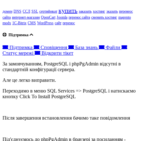
купить
домен
DNS
ССЛ
SSL
сертификат
заказать
хостинг
зказать
перенеос
сайта
интернет-магазин
OpenCart
Joomla
перенос сайта
сменить хостинг
magento
modx
1C-Bitrix
CMS
WordPress
сайт
перенос
Підтримка
Підтримка
Сповіщення
База знань
Файли
Статус мережі
Відкрити тікет
За замовчуванням, PostgreSQL і phpPgAdmin відсутні в
стандартній конфігурації сервера.
Але це легко виправити.
Переходимо в меню SQL Services => PostgreSQL і натискаємо
кнопку Click To Install PostgreSQL
Після завершення встановлення бачимо таке повідомлення
Під'єднуємось до phpPgAdmin в браузері за посиланням -