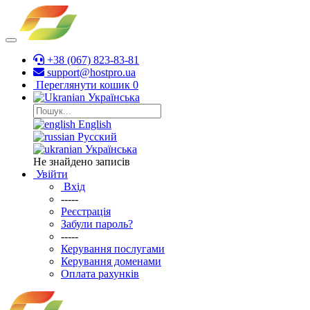
+38 (067) 823-83-81
support@hostpro.ua
Переглянути кошик
0
Українська
English
Русский
Українська
Не знайдено записів
Увійти
Вхід
-----
Реєстрація
Забули пароль?
-----
Керування послугами
Керування доменами
Оплата рахунків