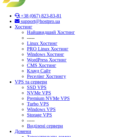
+38 (067) 823-83-81
support@hostpro.ua
Хостинг
Найшвидший Хостинг
-----
Linux Хостинг
PRO Linux Хостинг
Windows Хостинг
WordPress Хостинг
CMS Хостинг
Клауд Сайт
Реселінг Хостингу
VPS та сервери
SSD VPS
NVMe VPS
Premium NVMe VPS
Turbo VPS
Windows VPS
Stоrage VPS
-----
Виділені сервери
Домени
Зареєструвати домен