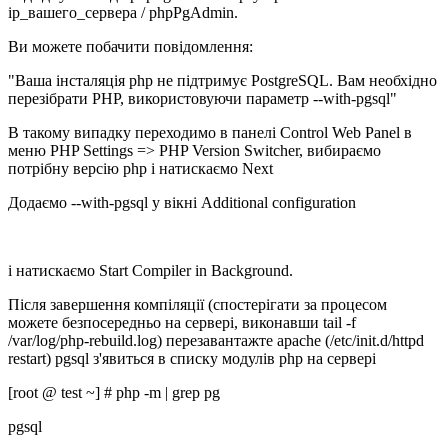
ip_вашего_сервера / phpPgAdmin.
Ви можете побачити повідомлення:
"Ваша інсталяція php не підтримує PostgreSQL. Вам необхідно
перезібрати PHP, використовуючи параметр --with-pgsql"
В такому випадку переходимо в панелі Control Web Panel в
меню PHP Settings => PHP Version Switcher, вибираємо
потрібну версію php і натискаємо Next
Додаємо --with-pgsql у вікні Additional configuration
і натискаємо Start Compiler in Background.
Після завершення компіляції (спостерігати за процесом
можете безпосередньо на сервері, виконавши tail -f
/var/log/php-rebuild.log) перезавантажте apache (/etc/init.d/httpd
restart) pgsql з'явиться в списку модулів php на сервері
[root @ test ~] # php -m | grep pg
pgsql