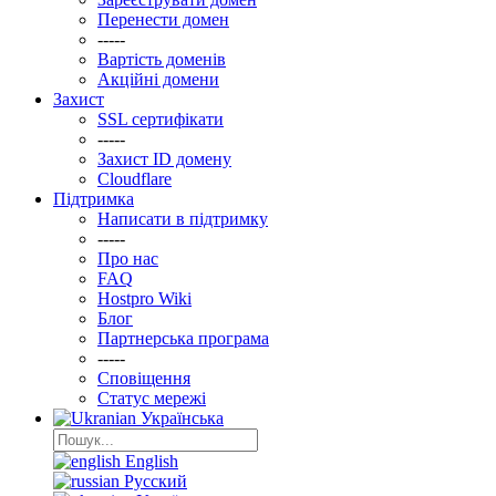
Перенести домен
-----
Вартість доменів
Акційні домени
Захист
SSL сертифікати
-----
Захист ID домену
Clоudflare
Підтримка
Написати в підтримку
-----
Про нас
FAQ
Hostpro Wiki
Блог
Партнерська програма
-----
Сповіщення
Статус мережі
Українська
English
Русский