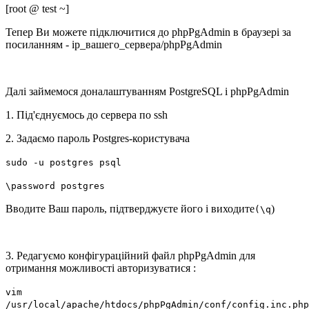
[root @ test ~]
Тепер Ви можете підключитися до phpPgAdmin в браузері за
посиланням - ip_вашего_сервера/phpPgAdmin
Далі займемося доналаштуванням PostgreSQL і phpPgAdmin
1. Під'єднуємось до сервера по ssh
2. Задаємо пароль Postgres-користувача
sudo -u postgres psql
\password postgres
Вводите Ваш пароль, підтверджуєте його і виходите
)
(\q
3. Редагуємо конфігураційний файл phpPgAdmin для
отримання можливості авторизуватися :
vim
/usr/local/apache/htdocs/phpPgAdmin/conf/config.inc.php