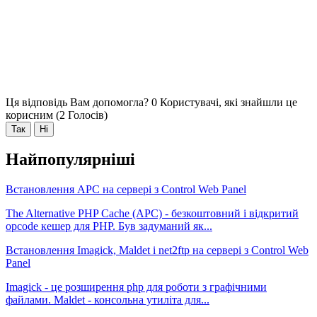
Ця відповідь Вам допомогла?
0 Користувачі, які знайшли це
корисним (2 Голосів)
Так
Ні
Найпопулярніші
Встановлення APC на сервері з Control Web Panel
The Alternative PHP Cache (APC) - безкоштовний і відкритий
opcode кешер для PHP. Був задуманий як...
Встановлення Imagick, Maldet і net2ftp на сервері з Control Web
Panel
Imagick - це розширення php для роботи з графічними
файлами. Maldet - консольна утиліта для...