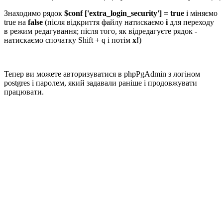
Знаходимо рядок
$conf ['extra_login_security'] = true
і міняємо
true на
false
(після відкриття файлу натискаємо
i
для переходу
в режим редагування; після того, як відредагуєте рядок -
натискаємо спочатку Shift + q і потім
x!
)
Тепер ви можете авторизуватися в phpPgAdmin з логіном
postgres і паролем, який задавали раніше і продовжувати
працювати.