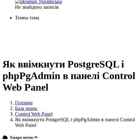
Українська
Не знайдено записів
Темна тема
Як ввімкнути PostgreSQL і
phpPgAdmin в панелі Control
Web Panel
Головна
База знань
Control Web Panel
Як ввімкнути PostgreSQL і phpPgAdmin в панелі Control
Web Panel
Хмара міток