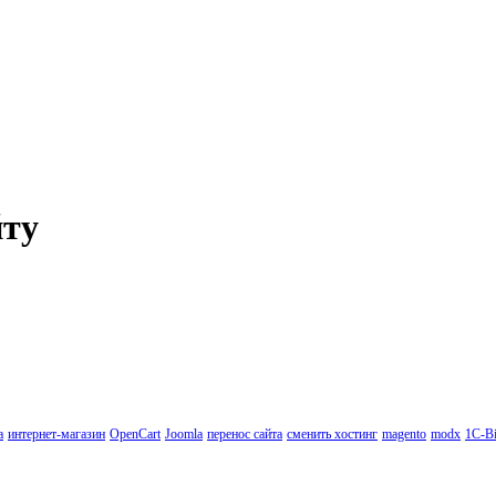
йту
а
интернет-магазин
OpenCart
Joomla
перенос сайта
сменить хостинг
magento
modx
1C-Bi