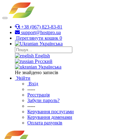
+38 (067) 823-83-81
support@hostpro.ua
Переглянути кошик
0
Українська
English
Русский
Українська
Не знайдено записів
Увійти
Вхід
-----
Реєстрація
Забули пароль?
-----
Керування послугами
Керування доменами
Оплата рахунків