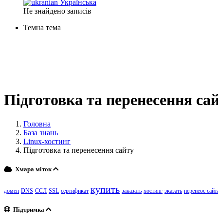
Українська
Не знайдено записів
Темна тема
Підготовка та перенесення са
Головна
База знань
Linux-хостинг
Підготовка та перенесення сайту
Хмара міток
купить
домен
DNS
ССЛ
SSL
сертификат
заказать
хостинг
зказать
перенеос сайт
Підтримка