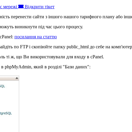
с мережі
Відкрити тікет
ість перенести сайти з іншого нашого тарифного плану або інш
 можуть виникнути під час цього процесу.
cPanel:
посилання на статтю
айдіть по FTP і скопіюйте папку public_html до себе на комп'ютер
роль ті ж, що Ви використовували для входу в cPanel.
ь в phpMyAdmin, який в розділі "Бази даних":