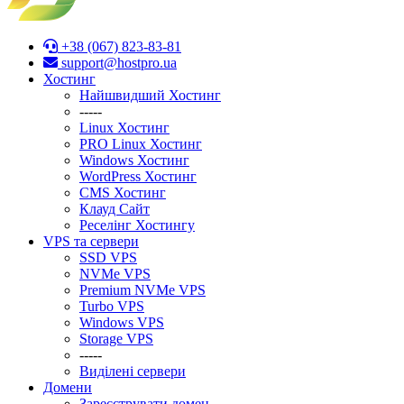
+38 (067) 823-83-81
support@hostpro.ua
Хостинг
Найшвидший Хостинг
-----
Linux Хостинг
PRO Linux Хостинг
Windows Хостинг
WordPress Хостинг
CMS Хостинг
Клауд Сайт
Реселінг Хостингу
VPS та сервери
SSD VPS
NVMe VPS
Premium NVMe VPS
Turbo VPS
Windows VPS
Stоrage VPS
-----
Виділені сервери
Домени
Зареєструвати домен