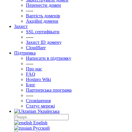
Перенести домен
-----
Вартість доменів
Акційні домени
Захист
SSL сертифікати
-----
Захист ID домену
Clоudflare
Підтримка
Написати в підтримку
-----
Про нас
FAQ
Hostpro Wiki
Блог
Партнерська програма
-----
Сповіщення
Статус мережі
Українська
English
Русский