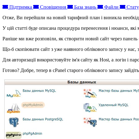
Підтримка
Сповіщення
База знань
Файли
Стату
Отже, Ви перейшли на новий тарифний план і виникла необхідн
У цій статті буде описана процедура перенесення і нюанси, які
Раніше ми вже розповіли, як створити новий сайт через панель 
Що-б скопіювати сайт з уже наявного облікового запису у нас, з
Для авторизації використовуйте ім'я сайту як Host, а логін і па
Готово? Добре, тепер в cPanel старого облікового запису зайдіт