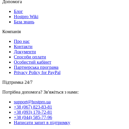
Допомога
Блог
Hostpro Wiki
База знань
Компанія
Про нас
Контакти
Документи
Способи оплати
Особистий кабінет
Партнерська програма
Privacy Policy for PayPal
Підтримка 24/7
Потрібна допомога? Зв'яжіться з нами:
support@hostpro.ua
+38 (067) 823-83-81
+38 (093) 170-72-81
+38 (044) 585-77-96
Написати запит в підтримку