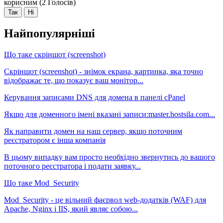
корисним (2 Голосів)
Так
Ні
Найпопулярніші
Що таке скріншот (screenshot)
Скріншот (screenshot) - знімок екрана, картинка, яка точно
відображає те, що показує ваш монітор...
Керування записами DNS для домена в панелі cPanel
Якщо для доменного імені вказані записи:master.hostsila.com...
Як направити домен на наш сервер, якщо поточним
реєстратором є інша компанія
В цьому випадку вам просто необхідно звернутись до вашого
поточного реєстратора і подати заявку...
Що таке Mod_Security
Mod_Security - це вільний фаєрвол web-додатків (WAF) для
Apache, Nginx і IIS, який являє собою...