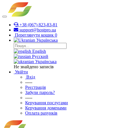
+38 (067) 823-83-81
support@hostpro.ua
Переглянути кошик
0
Українська
English
Русский
Українська
Не знайдено записів
Увійти
Вхід
-----
Реєстрація
Забули пароль?
-----
Керування послугами
Керування доменами
Оплата рахунків