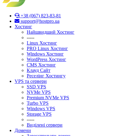
+38 (067) 823-83-81
support@hostpro.ua
Хостинг
Найшвидший Хостинг
-----
Linux Хостинг
PRO Linux Хостинг
Windows Хостинг
WordPress Хостинг
CMS Хостинг
Клауд Сайт
Реселінг Хостингу
VPS та сервери
SSD VPS
NVMe VPS
Premium NVMe VPS
Turbo VPS
Windows VPS
Stоrage VPS
-----
Виділені сервери
Домени
Зареєструвати домен