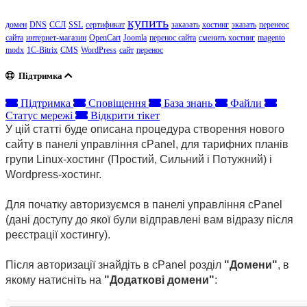
купить
домен
DNS
ССЛ
SSL
сертификат
заказать
хостинг
зказать
перенеос
сайта
интернет-магазин
OpenCart
Joomla
перенос сайта
сменить хостинг
magento
modx
1C-Bitrix
CMS
WordPress
сайт
перенос
Підтримка
Підтримка
Сповіщення
База знань
Файли
Статус мережі
Відкрити тікет
У цій статті буде описана процедура створення нового 
сайту в панелі управління cPanel, для тарифних планів 
групи Linux-хостинг (Простий, Сильний і Потужний) і 
Wordpress-хостинг.
Для початку авторизуємся в панелі управління cPanel 
(дані доступу до якої були відправлені вам відразу після 
реєстрації хостингу).
Після авторизації знайдіть в cPanel розділ 
"Домени"
, в 
якому натисніть на 
"Додаткові домени"
: