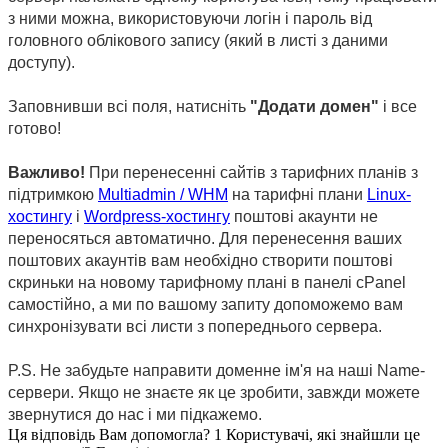
з ними можна, використовуючи логін і пароль від 
головного облікового запису (який в листі з даними 
доступу).
Заповнивши всі поля, натисніть 
"Додати домен"
 і все 
готово!
Важливо!
 При перенесенні сайтів з тарифних планів з 
підтримкою 
Multiadmin / WHM
 на тарифні плани 
Linux-
хостингу
 і 
Wordpress-хостингу
 поштові акаунти не 
переносяться автоматично. Для перенесення ваших 
поштових акаунтів вам необхідно створити поштові 
скриньки на новому тарифному плані в панелі cPanel 
самостійно, а ми по вашому запиту допоможемо вам 
синхронізувати всі листи з попереднього сервера.
P.S. Не забудьте направити доменне ім'я на наші Name-
сервери. Якщо не знаєте як це зробити, завжди можете 
звернутися до нас і ми підкажемо.
Ця відповідь Вам допомогла?
1 Користувачі, які знайшли це