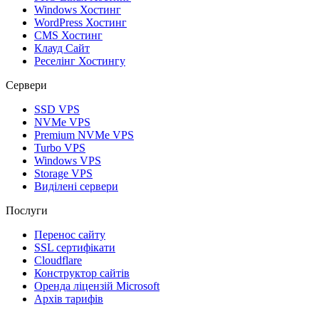
Windows Хостинг
WordPress Хостинг
CMS Хостинг
Клауд Сайт
Реселінг Хостингу
Сервери
SSD VPS
NVMe VPS
Premium NVMe VPS
Turbo VPS
Windows VPS
Storage VPS
Виділені сервери
Послуги
Перенос сайту
SSL сертифікати
Clоudflare
Конструктор сайтів
Оренда ліцензій Microsoft
Архів тарифів