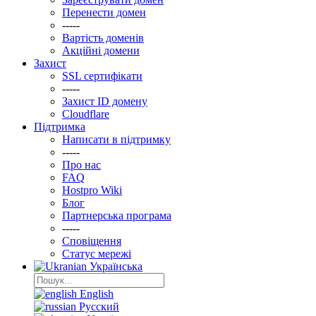
Перенести домен
-----
Вартість доменів
Акційні домени
Захист
SSL сертифікати
-----
Захист ID домену
Clоudflare
Підтримка
Написати в підтримку
-----
Про нас
FAQ
Hostpro Wiki
Блог
Партнерська програма
-----
Сповіщення
Статус мережі
Українська
English
Русский