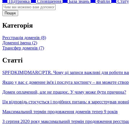
Підтримка
Сповіщення
База знань
Файли
Стату
Пошук
Категорія
Реєстрація доменів (8)
Доменні імена (2)
Трансфер доменів (7)
Статті
SPF|DKIM|DMARC|PTR. Чому ці записи важливі для роботи ваш
Якщо у вас є доменне ім'я і послуга хостингу – ви можете ство
Домен оплачений, але не працює. У чому може бути причина?
Ця відповідь стосується і подібних питань: я зареєстрував новий
Максимальний термін продовження доменів тепер 9 років
З серпня 2020 року максимальний термін продовження реєстрації