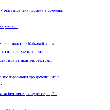
У разі замовлення домену в доменній...
 рівня -...
х властивості. Обліковий запис...
USPENDED-DOMAIN.COM?
ні зміни в правила реєстрації...
, що інформація про доменні імена...
ї?
закінчення терміну реєстрації?...