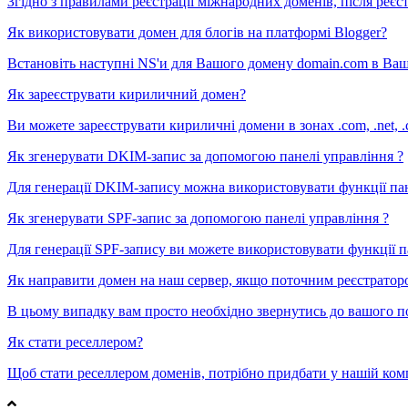
Згідно з правилами реєстрації міжнародних доменів, після реєст
Як використовувати домен для блогів на платформі Blogger?
Встановіть наступні NS'и для Вашого домену domain.com в Вашій
Як зареєструвати кириличний домен?
Ви можете зареєструвати кириличні домени в зонах .com, .net, .com.
Як згенерувати DKIM-запис за допомогою панелі управління ?
Для генерації DKIM-запису можна використовувати функції панел
Як згенерувати SPF-запис за допомогою панелі управління ?
Для генерації SPF-запису ви можете використовувати функції па
Як направити домен на наш сервер, якщо поточним реєстраторо
В цьому випадку вам просто необхідно звернутись до вашого пот
Як стати реселлером?
Щоб стати реселлером доменів, потрібно придбати у нашій комп