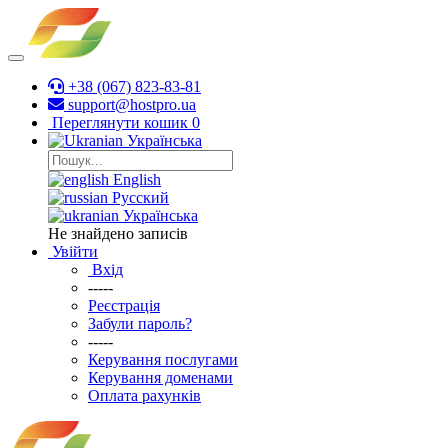
+38 (067) 823-83-81
support@hostpro.ua
Переглянути кошик
0
Українська
English
Русский
Українська
Не знайдено записів
Увійти
Вхід
-----
Реєстрація
Забули пароль?
-----
Керування послугами
Керування доменами
Оплата рахунків