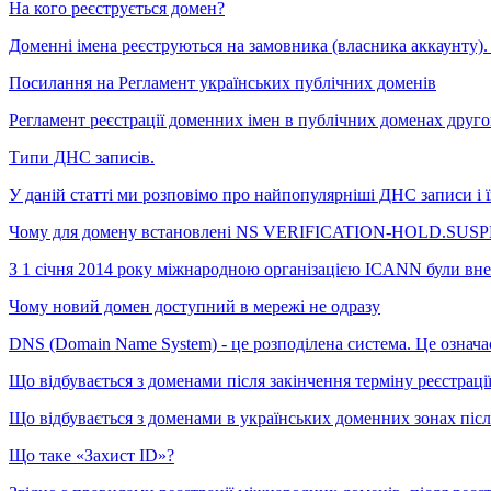
На кого реєструється домен?
Доменні імена реєструються на замовника (власника аккаунту). 
Посилання на Регламент українських публічних доменів
Регламент реєстрації доменних імен в публічних доменах другого
Типи ДНС записів.
У даній статті ми розповімо про найпопулярніші ДНС записи і ї
Чому для домену встановлені NS VERIFICATION-HOLD.S
З 1 січня 2014 року міжнародною організацією ICANN були внесе
Чому новий домен доступний в мережі не одразу
DNS (Domain Name System) - це розподілена система. Це означає
Що відбувається з доменами після закінчення терміну реєстраці
Що відбувається з доменами в українських доменних зонах після 
Що таке «Захист ID»?