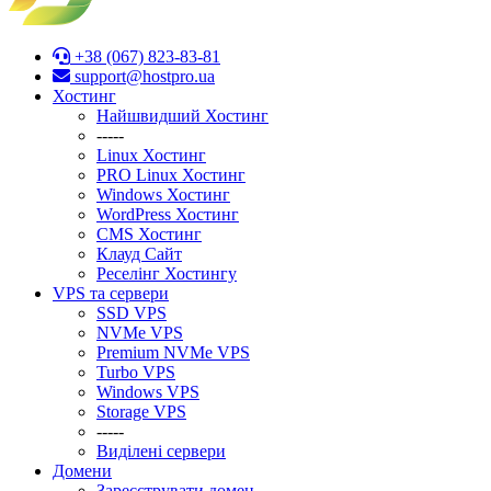
+38 (067) 823-83-81
support@hostpro.ua
Хостинг
Найшвидший Хостинг
-----
Linux Хостинг
PRO Linux Хостинг
Windows Хостинг
WordPress Хостинг
CMS Хостинг
Клауд Сайт
Реселінг Хостингу
VPS та сервери
SSD VPS
NVMe VPS
Premium NVMe VPS
Turbo VPS
Windows VPS
Stоrage VPS
-----
Виділені сервери
Домени
Зареєструвати домен