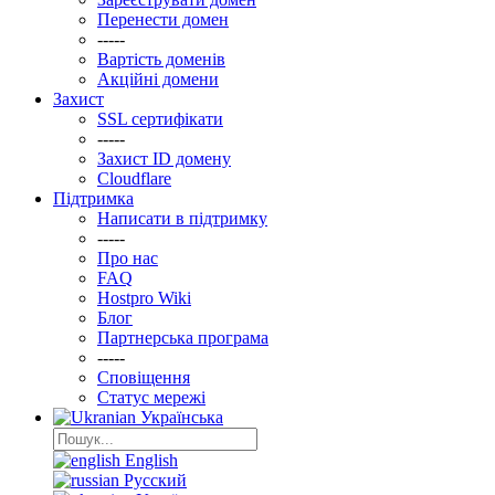
Перенести домен
-----
Вартість доменів
Акційні домени
Захист
SSL сертифікати
-----
Захист ID домену
Clоudflare
Підтримка
Написати в підтримку
-----
Про нас
FAQ
Hostpro Wiki
Блог
Партнерська програма
-----
Сповіщення
Статус мережі
Українська
English
Русский