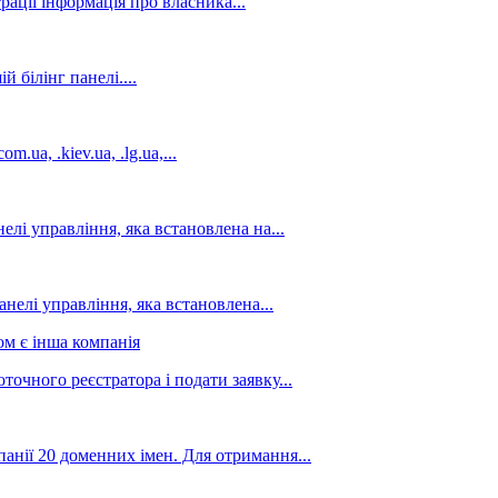
рації інформація про власника...
 білінг панелі....
ua, .kiev.ua, .lg.ua,...
і управління, яка встановлена ​​на...
нелі управління, яка встановлена...
м є інша компанія
очного реєстратора і подати заявку...
анії 20 доменних імен. Для отримання...