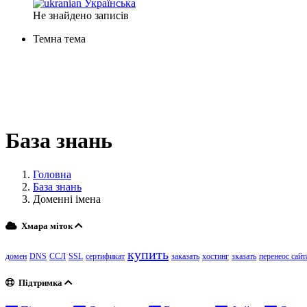
Українська
Не знайдено записів
Темна тема
База знань
Головна
База знань
Доменні імена
Хмара міток
купить
домен
DNS
ССЛ
SSL
сертификат
заказать
хостинг
зказать
перенеос сайт
Підтримка