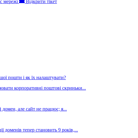
с мережі
Відкрити тікет
ої пошти і як їх налаштувати?
рювати корпоративні поштові скриньки...
 домен, але сайт не працює; я...
 доменів тепер становить 9 років,...