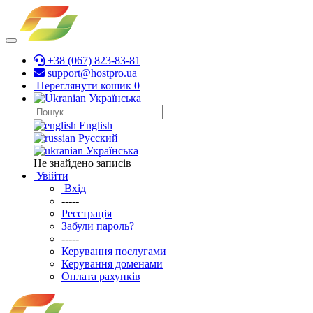
+38 (067) 823-83-81
support@hostpro.ua
Переглянути кошик
0
Українська
English
Русский
Українська
Не знайдено записів
Увійти
Вхід
-----
Реєстрація
Забули пароль?
-----
Керування послугами
Керування доменами
Оплата рахунків