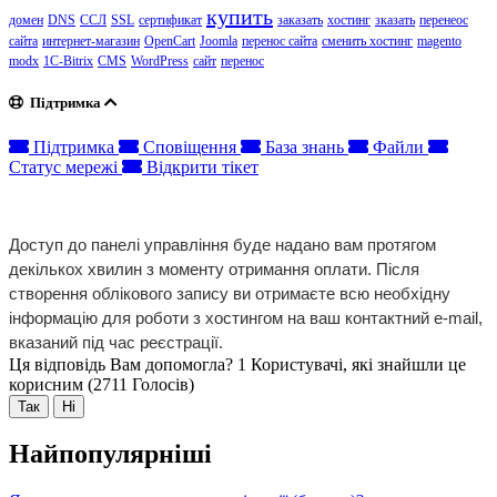
купить
домен
DNS
ССЛ
SSL
сертификат
заказать
хостинг
зказать
перенеос
сайта
интернет-магазин
OpenCart
Joomla
перенос сайта
сменить хостинг
magento
modx
1C-Bitrix
CMS
WordPress
сайт
перенос
Підтримка
Підтримка
Сповіщення
База знань
Файли
Статус мережі
Відкрити тікет
Доступ до панелі управління буде надано вам протягом 
декількох хвилин з моменту отримання оплати. Після 
створення облікового запису ви отримаєте всю необхідну 
інформацію для роботи з хостингом на ваш контактний e-mail, 
вказаний під час реєстрації.
Ця відповідь Вам допомогла?
1 Користувачі, які знайшли це
корисним (2711 Голосів)
Так
Ні
Найпопулярніші