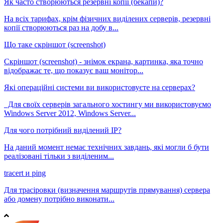
Як часто створюються резервні копії (бекапи)?
На всіх тарифах, крім фізичних виділених серверів, резервні
копії створюються раз на добу в...
Що таке скріншот (screenshot)
Скріншот (screenshot) - знімок екрана, картинка, яка точно
відображає те, що показує ваш монітор...
Які операційні системи ви використовуєте на серверах?
Для своїх серверів загального хостингу ми використовуємо
Windows Server 2012, Windows Server...
Для чого потрібний виділений IP?
На даний момент немає технічних завдань, які могли б бути
реалізовані тільки з виділеним...
tracert и ping
Для трасіровки (визначення маршрутів прямування) сервера
або домену потрібно виконати...