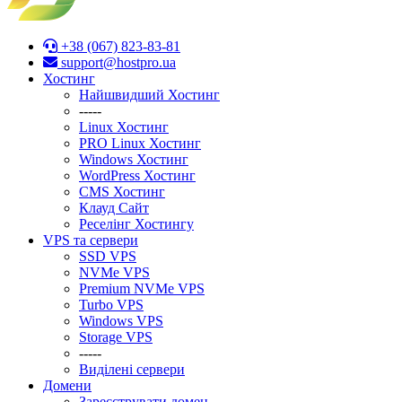
+38 (067) 823-83-81
support@hostpro.ua
Хостинг
Найшвидший Хостинг
-----
Linux Хостинг
PRO Linux Хостинг
Windows Хостинг
WordPress Хостинг
CMS Хостинг
Клауд Сайт
Реселінг Хостингу
VPS та сервери
SSD VPS
NVMe VPS
Premium NVMe VPS
Turbo VPS
Windows VPS
Stоrage VPS
-----
Виділені сервери
Домени
Зареєструвати домен