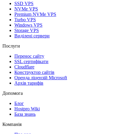
SSD VPS
NVMe VPS
Premium NVMe VPS
Turbo VPS
Windows VPS
Storage VPS
Виділені сервери
Послуги
Перенос сайту
SSL сертифікати
Clоudflare
Конструктор сайтів
Оренда ліцензій Microsoft
Архів тарифів
Допомога
Блог
Hostpro Wiki
База знань
Компанія