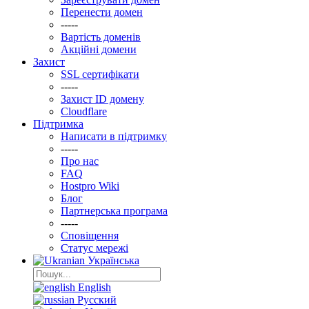
Перенести домен
-----
Вартість доменів
Акційні домени
Захист
SSL сертифікати
-----
Захист ID домену
Clоudflare
Підтримка
Написати в підтримку
-----
Про нас
FAQ
Hostpro Wiki
Блог
Партнерська програма
-----
Сповіщення
Статус мережі
Українська
English
Русский