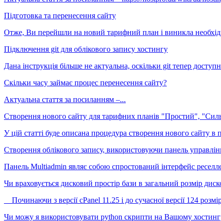
Підготовка та перенесення сайту
Отже, Ви перейшли на новий тарифний план і виникла необхідн
Підключення git для облікового запису хостингу
Дана інструкція більше не актуальна, оскільки git тепер доступн
Скільки часу займає процес перенесення сайту?
Актуальна стаття за посиланням –...
Створення нового сайту для тарифних планів "Простий", "Сил
У цій статті буде описана процедура створення нового сайту в па
Створення облікового запису, використовуючи панель управлін
Панель Multiadmin являє собою спростований інтерфейс реселле
Чи враховується дисковий простір бази в загальний розмір диск
Починаючи з версії cPanel 11.25 і до сучасної версії 124 розмір
Чи можу я використовувати python скрипти на Вашому хостинг