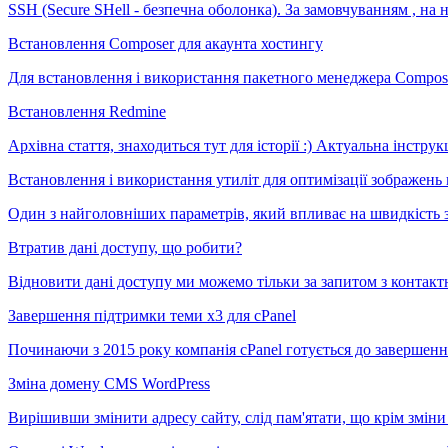
SSH (Secure SHell - безпечна оболонка). За замовчуванням , на 
Встановлення Composer для акаунта хостингу
Для встановлення і використання пакетного менеджера Compose
Встановлення Redmine
Архівна стаття, знаходиться тут для історії :) Актуальна інструк
Встановлення і використання утиліт для оптимізації зображень н
Один з найголовніших параметрів, який впливає на швидкість за
Втратив дані доступу, що робити?
Відновити дані доступу ми можемо тільки за запитом з контактно
Завершення підтримки теми х3 для cPanel
Починаючи з 2015 року компанія сPanel готується до завершення
Зміна домену CMS WordPress
Вирішивши змінити адресу сайту, слід пам'ятати, що крім зміни