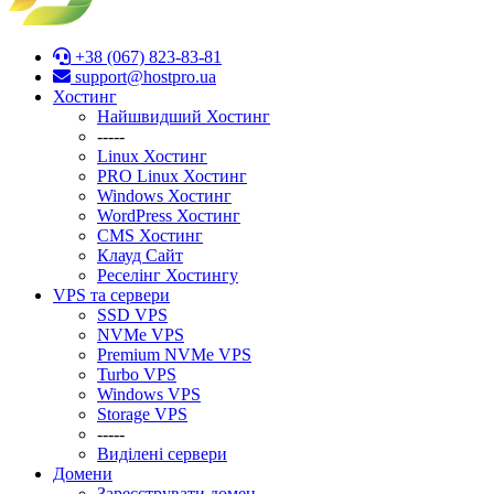
+38 (067) 823-83-81
support@hostpro.ua
Хостинг
Найшвидший Хостинг
-----
Linux Хостинг
PRO Linux Хостинг
Windows Хостинг
WordPress Хостинг
CMS Хостинг
Клауд Сайт
Реселінг Хостингу
VPS та сервери
SSD VPS
NVMe VPS
Premium NVMe VPS
Turbo VPS
Windows VPS
Stоrage VPS
-----
Виділені сервери
Домени
Зареєструвати домен