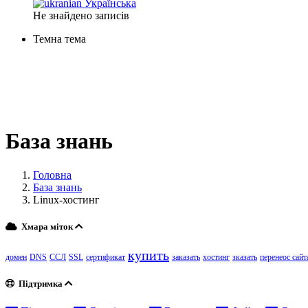
Українська
Не знайдено записів
Темна тема
База знань
Головна
База знань
Linux-хостинг
Хмара міток
купить
домен
DNS
ССЛ
SSL
сертификат
заказать
хостинг
зказать
перенеос сайт
Підтримка