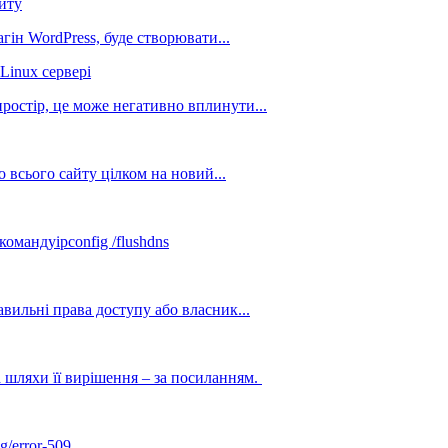
йту
гін WordPress, буде створювати...
inux сервері
простір, це може негативно вплинути...
бо всього сайту цілком на новий...
мандуipconfig /flushdns
вильні права доступу або власник...
 шляхи її вирішення – за посиланням.
g/error-509