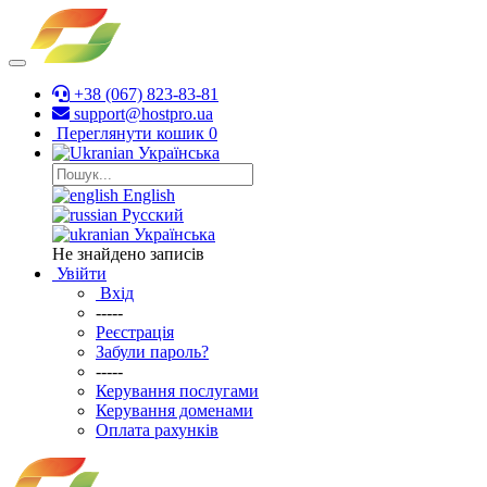
+38 (067) 823-83-81
support@hostpro.ua
Переглянути кошик
0
Українська
English
Русский
Українська
Не знайдено записів
Увійти
Вхід
-----
Реєстрація
Забули пароль?
-----
Керування послугами
Керування доменами
Оплата рахунків