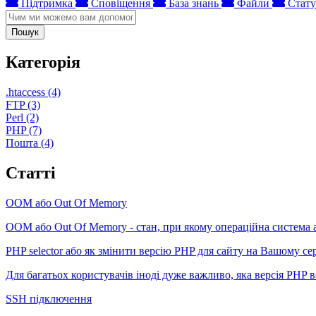
Підтримка
Сповіщення
База знань
Файли
Стату
Пошук
Категорія
.htaccess (4)
FTP (3)
Perl (2)
PHP (7)
Пошта (4)
Статті
OOM або Out Of Memory
OOM або Out Of Memory - стан, при якому операційна система 
PHP selector або як змінити версію PHP для сайту на Вашому се
Для багатьох користувачів іноді дуже важливо, яка версія PHP вст
SSH підключення