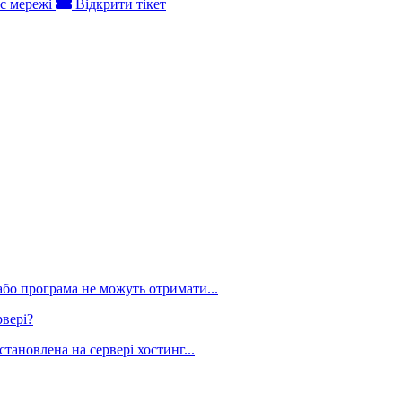
с мережі
Відкрити тікет
або програма не можуть отримати...
рвері?
ановлена ​​на сервері хостинг...