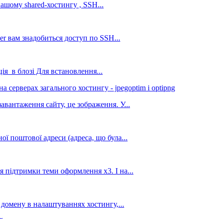
нашому shared-хостингу , SSH...
r вам знадобиться доступ по SSH...
ція в блозі Для встановлення...
а серверах загального хостингу - jpegoptim і optipng
вантаження сайту, це зображення. У...
ї поштової адреси (адреса, що була...
 підтримки теми оформлення х3. І на...
 домену в налаштуваннях хостингу,...