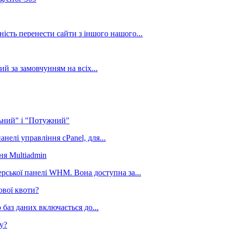
ість перенести сайти з іншого нашого...
ий за замовчунням на всіх...
ьний" і "Потужний"
нелі управління cPanel, для...
ня Multiadmin
рської панелі WHM. Вона доступна за...
ової квоти?
 баз даних включається до...
у?