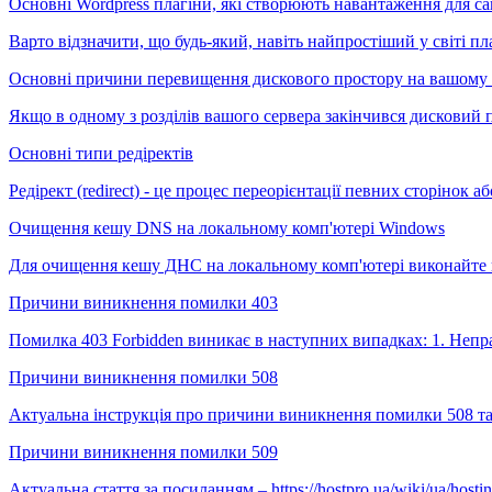
Основні Wordpress плагіни, які створюють навантаження для са
Варто відзначити, що будь-який, навіть найпростіший у світі пла
Основні причини перевищення дискового простору на вашому L
Якщо в одному з розділів вашого сервера закінчився дисковий 
Основні типи редіректів
Редірект (redirect) - це процес переорієнтації певних сторінок а
Очищення кешу DNS на локальному комп'ютері Windows
Для очищення кешу ДНС на локальному комп'ютері виконайте ко
Причини виникнення помилки 403
Помилка 403 Forbidden виникає в наступних випадках: 1. Непра
Причини виникнення помилки 508
Актуальна інструкція про причини виникнення помилки 508 та
Причини виникнення помилки 509
Актуальна стаття за посиланням – https://hostpro.ua/wiki/ua/hostin