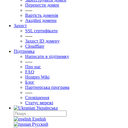
Перенести домен
-----
Вартість доменів
Акційні домени
Захист
SSL сертифікати
-----
Захист ID домену
Clоudflare
Підтримка
Написати в підтримку
-----
Про нас
FAQ
Hostpro Wiki
Блог
Партнерська програма
-----
Сповіщення
Статус мережі
Українська
English
Русский