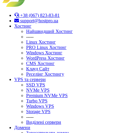
+38 (067) 823-83-81
support@hostpro.ua
Хостинг
Найшвидший Хостинг
-----
Linux Хостинг
PRO Linux Хостинг
Windows Хостинг
WordPress Хостинг
CMS Хостинг
Клауд Сайт
Реселінг Хостингу
VPS та сервери
SSD VPS
NVMe VPS
Premium NVMe VPS
Turbo VPS
Windows VPS
Stоrage VPS
-----
Виділені сервери
Домени
Зареєструвати домен