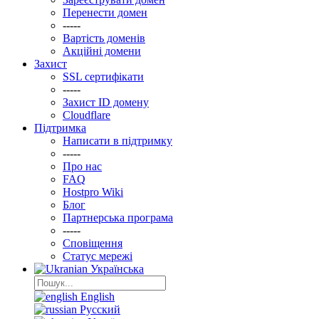
Перенести домен
-----
Вартість доменів
Акційні домени
Захист
SSL сертифікати
-----
Захист ID домену
Clоudflare
Підтримка
Написати в підтримку
-----
Про нас
FAQ
Hostpro Wiki
Блог
Партнерська програма
-----
Сповіщення
Статус мережі
Українська
English
Русский