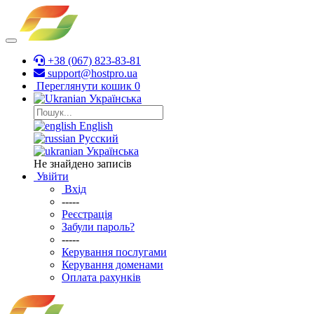
+38 (067) 823-83-81
support@hostpro.ua
Переглянути кошик
0
Українська
English
Русский
Українська
Не знайдено записів
Увійти
Вхід
-----
Реєстрація
Забули пароль?
-----
Керування послугами
Керування доменами
Оплата рахунків